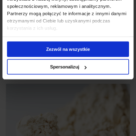
społecznościowym, reklamowym i analitycznym.
Болка в тазобедрената става: симптоми,
Partnerzy mogą połączyć te informacje z innymi danymi
причини, какви лекарства действат?
otrzymanymi od Ciebie lub uzyskanymi podczas
korzystania z ich usług.
Вижте защо болят тазобедрените стави и как да
лекувате заболяванията им.
Zezwól na wszystkie
Актуализирано:
24 март, 2024
Spersonalizuj