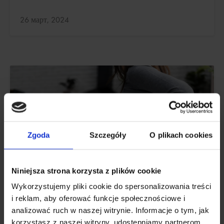
Актуализирано:
26 март, 2024
Zgoda
Szczegóły
O plikach cookies
Niniejsza strona korzysta z plików cookie
Wykorzystujemy pliki cookie do spersonalizowania treści
i reklam, aby oferować funkcje społecznościowe i
analizować ruch w naszej witrynie. Informacje o tym, jak
ЗДРАВЕ
korzystasz z naszej witryny, udostępniamy partnerom