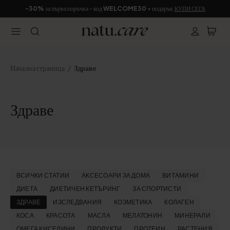
-30%
за първа поръчка - код
WELCOME30
+ подарък
КУПИ СЕГА
Начална страница
Здраве
Здраве
ВСИЧКИ СТАТИИ
АКСЕСОАРИ ЗА ДОМА
ВИТАМИНИ
ДИЕТА
ДИЕТИЧЕН КЕТЪРИНГ
ЗА СПОРТИСТИ
ЗДРАВЕ
ИЗСЛЕДВАНИЯ
КОЗМЕТИКА
КОЛАГЕН
КОСА
КРАСОТА
МАСЛА
МЕЛАТОНИН
МИНЕРАЛИ
ОМЕГА КИСЕЛИНИ
ПРОДУКТИ
ПРОТЕИН
РАСТЕНИЯ