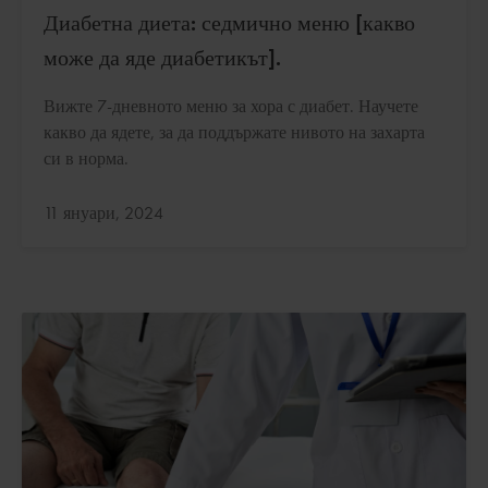
Диабетна диета: седмично меню [какво
може да яде диабетикът].
Вижте 7-дневното меню за хора с диабет. Научете
какво да ядете, за да поддържате нивото на захарта
си в норма.
Актуализирано:
11 януари, 2024