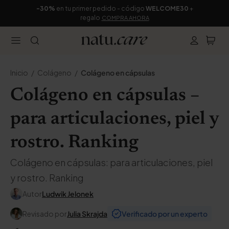
-30%
en tu primer pedido - código
WELCOME30
+
regalo
COMPRA AHORA
Inicio
Colágeno
Colágeno en cápsulas
Colágeno en cápsulas –
para articulaciones, piel y
rostro. Ranking
Colágeno en cápsulas: para articulaciones, piel
y rostro. Ranking
Autor
Ludwik Jelonek
Revisado por
Julia Skrajda
Verificado por un experto