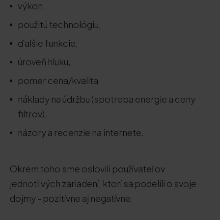
výkon,
použitú technológiu,
ďalšie funkcie,
úroveň hluku,
pomer cena/kvalita
náklady na údržbu (spotreba energie a ceny
filtrov),
názory a recenzie na internete.
Okrem toho sme oslovili používateľov
jednotlivých zariadení, ktorí sa podelili o svoje
dojmy - pozitívne aj negatívne.