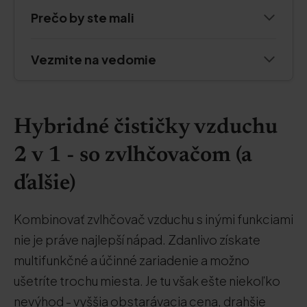
Prečo by ste mali
Vezmite na vedomie
Hybridné čističky vzduchu
2 v 1 - so zvlhčovačom (a
ďalšie)
Kombinovať zvlhčovač vzduchu s inými funkciami
nie je práve najlepší nápad. Zdanlivo získate
multifunkčné a účinné zariadenie a možno
ušetríte trochu miesta. Je tu však ešte niekoľko
nevýhod - vyššia obstarávacia cena, drahšie