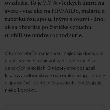
ovzdušia. To je 7,7 % všetkých úmrtí na
svete - viac ako na HIV/AIDS, maláriu a
tuberkulózu spolu. Inými slovami - áno,
ak sa obzeráte po čističke vzduchu,
urobili ste múdre rozhodnutie.
V tomto rebríčku sme zhrnuli najlepšie dostupné
čističky vzduchu v niekoľkých kategóriách a
cenových reláciách. O názory sme požiadali
lekárov a odborníkov. Zozbierali sme aj postrehy
a tipy od ľudí, ktorí čističky vzduchu používajú už
niekoľko rokov.