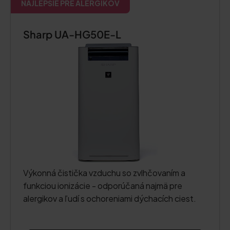
NAJLEPŠIE PRE ALERGIKOV
Sharp UA-HG50E-L
Výkonná čistička vzduchu so zvlhčovaním a
funkciou ionizácie - odporúčaná najmä pre
alergikov a ľudí s ochoreniami dýchacích ciest.