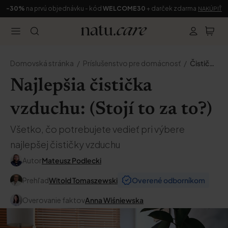
-30%
na prvú objednávku - kód
WELCOME30
+ darček zdarma
NAKÚPIŤ
Domovská stránka
Príslušenstvo pre domácnosť
Čističky vzduchu
Najlepšia čistička
vzduchu: (Stojí to za to?)
Všetko, čo potrebujete vedieť pri výbere
najlepšej čističky vzduchu
Autor
Mateusz Podlecki
Prehľad
Witold Tomaszewski
Overené odborníkom
Overovanie faktov
Anna Wiśniewska