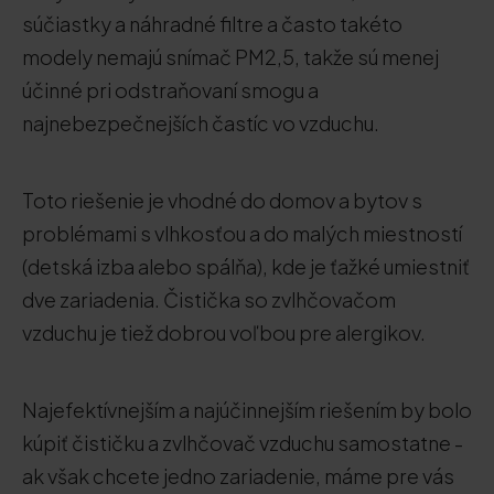
súčiastky a náhradné filtre a často takéto
modely nemajú snímač PM2,5, takže sú menej
účinné pri odstraňovaní smogu a
najnebezpečnejších častíc vo vzduchu.
Toto riešenie je vhodné do domov a bytov s
problémami s vlhkosťou a do malých miestností
(detská izba alebo spálňa), kde je ťažké umiestniť
dve zariadenia. Čistička so zvlhčovačom
vzduchu je tiež dobrou voľbou pre alergikov.
Najefektívnejším a najúčinnejším riešením by bolo
kúpiť čističku a zvlhčovač vzduchu samostatne -
ak však chcete jedno zariadenie, máme pre vás