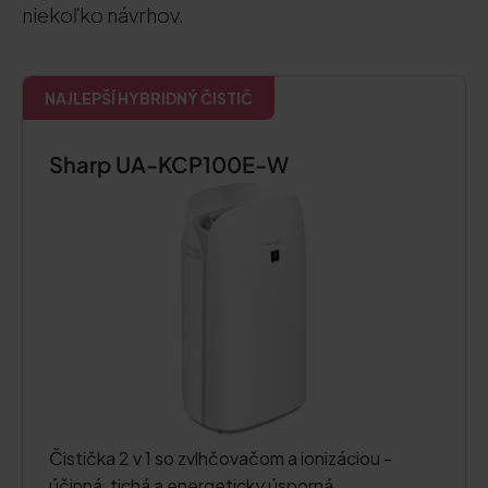
niekoľko návrhov.
NAJLEPŠÍ HYBRIDNÝ ČISTIČ
Sharp UA-KCP100E-W
Čistička 2 v 1 so zvlhčovačom a ionizáciou -
účinná, tichá a energeticky úsporná.