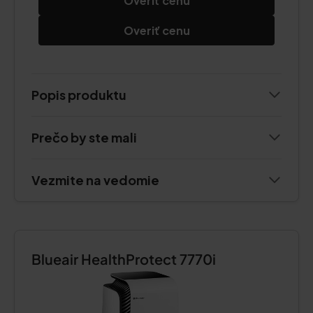
Overiť cenu
Overiť cenu
Popis produktu
Prečo by ste mali
Vezmite na vedomie
Blueair HealthProtect 7770i