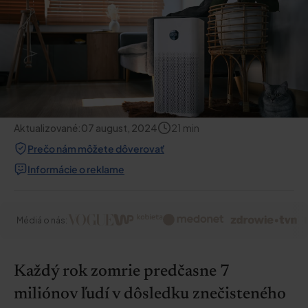
Aktualizované:
07 august, 2024
21
min
Prečo nám môžete dôverovať
Informácie o reklame
Médiá o nás:
Každý rok zomrie predčasne 7
miliónov ľudí v dôsledku znečisteného