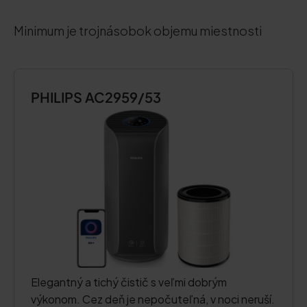
Minimum je trojnásobok objemu miestnosti
PHILIPS AC2959/53
Elegantný a tichý čistič s veľmi dobrým
výkonom. Cez deň je nepočuteľná, v noci neruší.