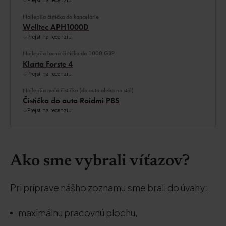
Prejsť na recenziu
Najlepšia čistička do kancelárie
Welltec APH1000D
Prejsť na recenziu
Najlepšia lacná čistička do 1000 GBP
Klarta Forste 4
Prejsť na recenziu
Najlepšia malá čistička (do auta alebo na stôl)
Čistička do auta Roidmi P8S
Prejsť na recenziu
Ako sme vybrali víťazov?
Pri príprave nášho zoznamu sme brali do úvahy:
maximálnu pracovnú plochu,