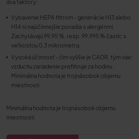
dva faktory:
Vybavenie HEPA filtrom - generácie H13 alebo
H14 si najúčinnejšie poradia s alergénmi.
Zachytávajú 99,95 %, resp. 99,995 % častíc s
veľkosťou 0,3 mikrometra.
Vysoká účinnosť - čím vyššie je CADR, tým viac
vzduchu zariadenie prefiltruje za hodinu.
Minimálna hodnota je trojnásobok objemu
miestnosti.
Minimálna hodnota je trojnásobok objemu
miestnosti