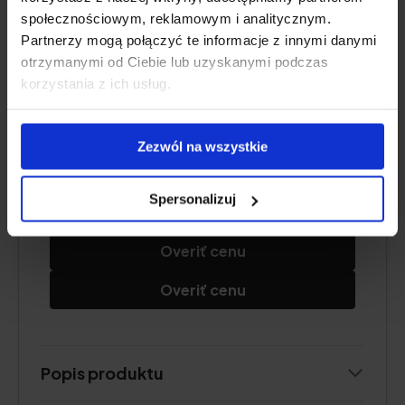
społecznościowym, reklamowym i analitycznym.
Štýlová čistička vzduchu do obývačky s
Partnerzy mogą połączyć te informacje z innymi danymi
nadpriemerným výkonom.
otrzymanymi od Ciebie lub uzyskanymi podczas
korzystania z ich usług.
Overiť cenu
Zezwól na wszystkie
Overiť cenu
Spersonalizuj
Overiť cenu
Overiť cenu
Overiť cenu
Popis produktu