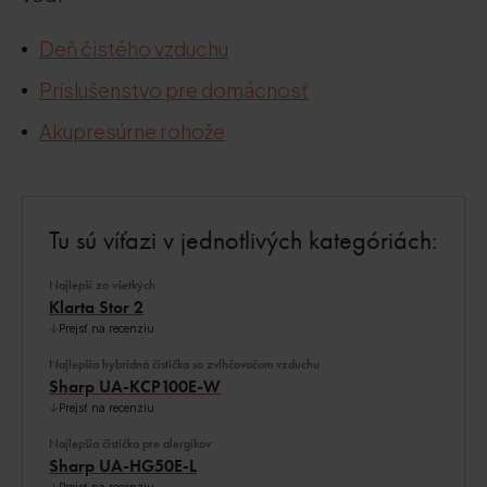
Deň čistého vzduchu
Príslušenstvo pre domácnosť
Akupresúrne rohože
Tu sú víťazi v jednotlivých kategóriách:
Najlepší zo všetkých
Klarta Stor 2
Prejsť na recenziu
Najlepšia hybridná čistička so zvlhčovačom vzduchu
Sharp UA-KCP100E-W
Prejsť na recenziu
Najlepšia čistička pre alergikov
Sharp UA-HG50E-L