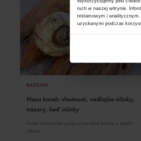
Wykorzystujemy pliki cookie 
ruch w naszej witrynie. Inf
reklamowym i analitycznym. 
uzyskanymi podczas korzysta
RASTLINY
Maca koreň: vlastnosti, vedľajšie účinky,
názory, keď účinky
Koreň Maca môže podporiť sexuálne funkcie a zlepšiť
náladu.