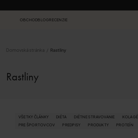
OBCHOD
BLOG
RECENZIE
Domovská stránka
Rastliny
Rastliny
VŠETKY ČLÁNKY
DIÉTA
DIÉTNE STRAVOVANIE
KOLAG
PRE ŠPORTOVCOV
PREDPISY
PRODUKTY
PROTEÍN