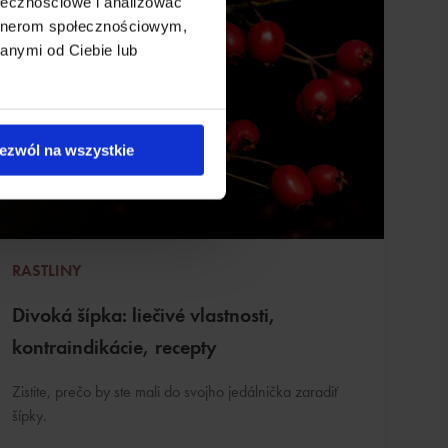
ołecznościowe i analizować
artnerom społecznościowym,
anymi od Ciebie lub
ezwól na wszystkie
RASTLINY
Divoká šípka: liečivé vlastnosti,
kontraindikácie, recepty
Zistite, prečo by ste mali do svojho jedálnička zaradiť
šípky.