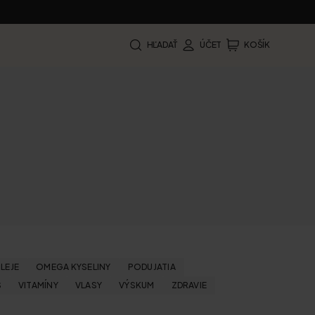
HĽADAŤ
ÚČET
KOŠÍK
LEJE
OMEGA KYSELINY
PODUJATIA
S
VITAMÍNY
VLASY
VÝSKUM
ZDRAVIE