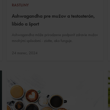
RASTLINY
Ashwagandha pre mužov a testosterón,
libido a šport
Ashwagandha môže prirodzene podporiť zdravie mužov
mnohými spôsobmi - zistite, ako funguje.
Aktualizované:
24 marec, 2024