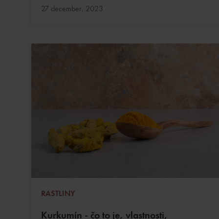
Aktualizované:
27 december, 2023
RASTLINY
Kurkumín - čo to je, vlastnosti,