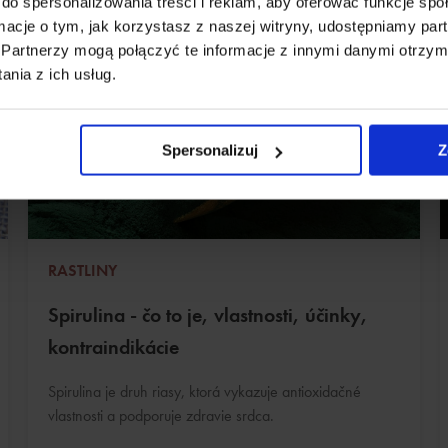
do spersonalizowania treści i reklam, aby oferować funkcje sp
ormacje o tym, jak korzystasz z naszej witryny, udostępniamy p
Partnerzy mogą połączyć te informacje z innymi danymi otrzym
nia z ich usług.
Spersonalizuj
Z
RASTLINY
Spirulina - čo to je, vlastnosti, účinky,
kontraindikácie
Spirulina je druh riasy, ktorá vykazuje antioxidačné
vlastnosti a podporuje zdravie srdca.