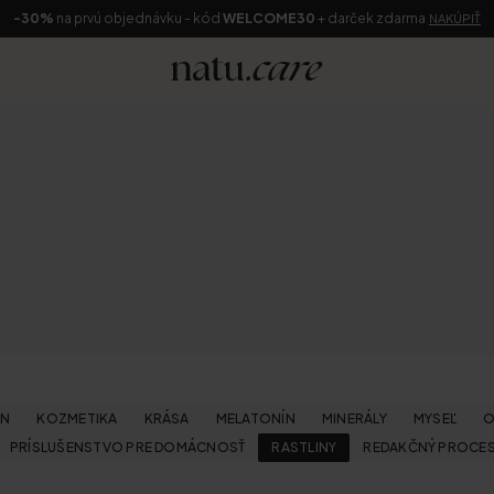
-30%
na prvú objednávku - kód
WELCOME30
+ darček zdarma
NAKÚPIŤ
ÉN
KOZMETIKA
KRÁSA
MELATONÍN
MINERÁLY
MYSEĽ
O
PRÍSLUŠENSTVO PRE DOMÁCNOSŤ
RASTLINY
REDAKČNÝ PROCE