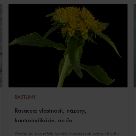
RASTLINY
Rosacea: vlastnosti, názory,
kontraindikácie, na čo
Pozrite sa, ako môže horský chvostoskok ovplyvniť vašu