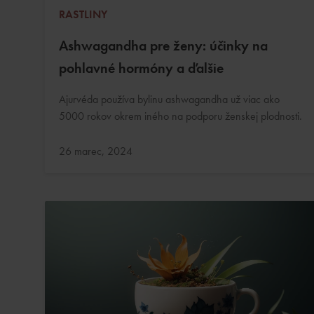
RASTLINY
Ashwagandha pre ženy: účinky na
pohlavné hormóny a ďalšie
Ajurvéda používa bylinu ashwagandha už viac ako
5000 rokov okrem iného na podporu ženskej plodnosti.
Aktualizované:
26 marec, 2024