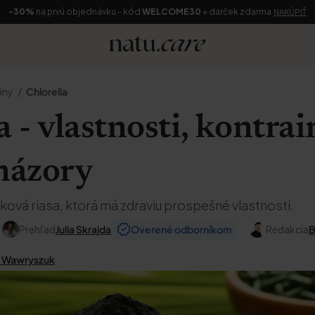
-30%
na prvú objednávku - kód
WELCOME30
+ darček zdarma
NAKÚPIŤ
iny
Chlorella
a - vlastnosti, kontrai
 názory
ková riasa, ktorá má zdraviu prospešné vlastnosti.
Prehľad
Julia Skrajda
Overené odborníkom
Redakcia
B
a Wawryszuk