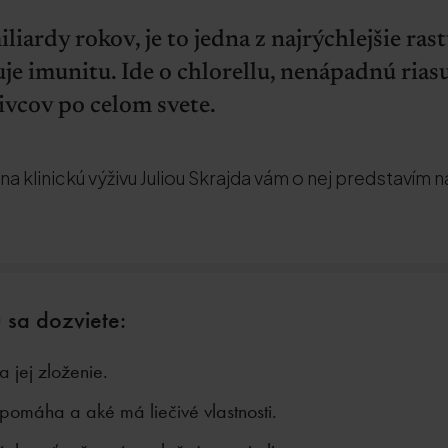
liardy rokov, je to jedna z najrýchlejšie rast
uje imunitu. Ide o chlorellu, nenápadnú riasu
ivcov po celom svete.
a klinickú výživu Juliou Skrajda vám o nej predstavím n
 sa dozviete:
a jej zloženie.
 pomáha a aké má liečivé vlastnosti.