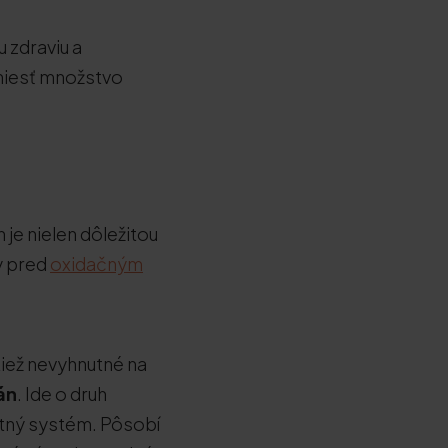
u zdraviu a
niesť množstvo
n je nielen dôležitou
y pred
oxidačným
tiež nevyhnutné na
án
. Ide o druh
nitný systém. Pôsobí