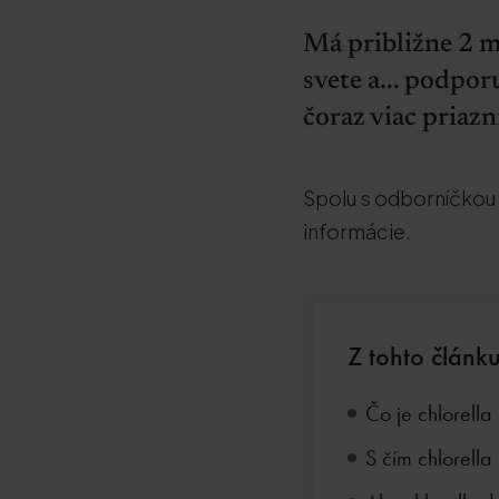
Má približne 2 mi
svete a... podpor
čoraz viac priazn
Spolu s odborníčkou n
informácie.
Z tohto článku
Čo je chlorella 
S čím chlorella