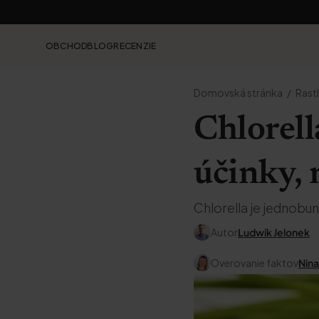
OBCHOD
BLOG
RECENZIE
Domovská stránka
Rastl
Chlorell
účinky,
Chlorella je jednobun
Autor
Ludwik Jelonek
Overovanie faktov
Nin