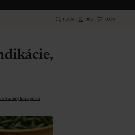
HĽADAŤ
ÚČET
KOŠÍK
ndikácie,
artłomiej Turczyński