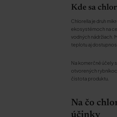
Kde sa chlor
Chlorella je druh mi
ekosystémoch na celo
vodných nádržiach. M
teplotu aj dostupno
Na komerčné účely s
otvorených rybníkoch
čistota produktu.
Na čo chlor
účinky