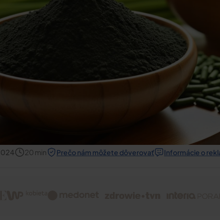
 2024
20
min
Prečo nám môžete dôverovať
Informácie o rek