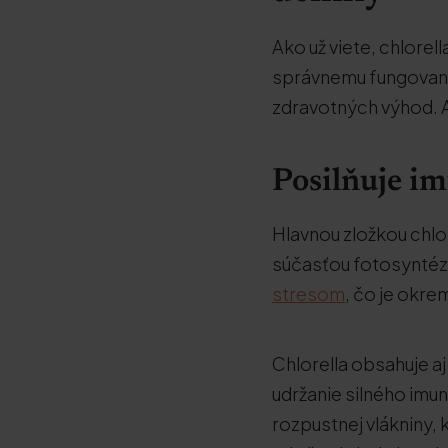
Ako už viete, chlorel
správnemu fungovaniu
zdravotných výhod. 
Posilňuje i
Hlavnou zložkou chlor
súčasťou fotosyntéz
stresom
, čo je okre
Chlorella obsahuje aj 
udržanie silného imun
rozpustnej vlákniny, 