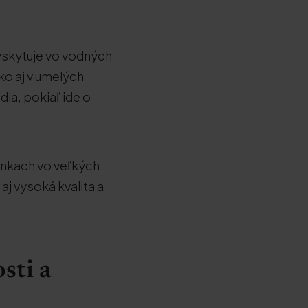
vyskytuje vo vodných
ko aj v umelých
ia, pokiaľ ide o
enkach vo veľkých
j vysoká kvalita a
sti a