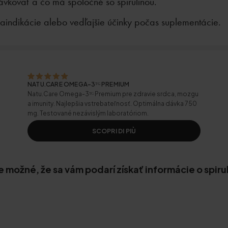
ávkovať a čo má spoločné so spirulinou.
traindikácie alebo vedľajšie účinky počas suplementácie.
NATU.CARE OMEGA-3ᵀᴳ PREMIUM
Natu.Care Omega-3ᵀᴳ Premium pre zdravie srdca, mozgu
a imunity. Najlepšia vstrebateľnosť. Optimálna dávka 750
mg. Testované nezávislým laboratóriom.
SCOPRI DI PIÙ
 je možné, že sa vám podarí získať informácie o spiru