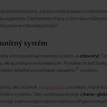
la je bohatá na živiny, a preto môže prispieť k celkovém
 organizmu. Obohatenie stravy o túto riasu môže pri
Ako presne chlorella pôsobí?
munitný systém
elly, ktorá posilňuje imunitný systém, je
chlorofyl
. Te
y, ale aj známym antioxidantom. Pomáha chrániť bunk
m iného dôležité pre udržanie zdravého
systému.
živiny, ako sú zinok,
kyselina listová
a železo, ktoré sú 
itného systému. Táto rastlina poskytuje aj
beta-gluk
ktorá je známa svojimi vlastnosťami posilňujúcimi imu