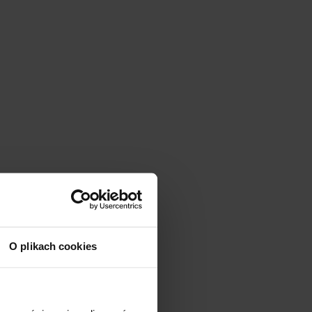
a svojím vysokým
tioxidačného
.
O plikach cookies
rály