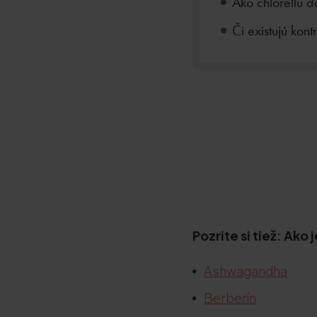
Ako chlorellu d
Či existujú kon
Pozrite si tiež: Ako
Ashwagandha
Berberín