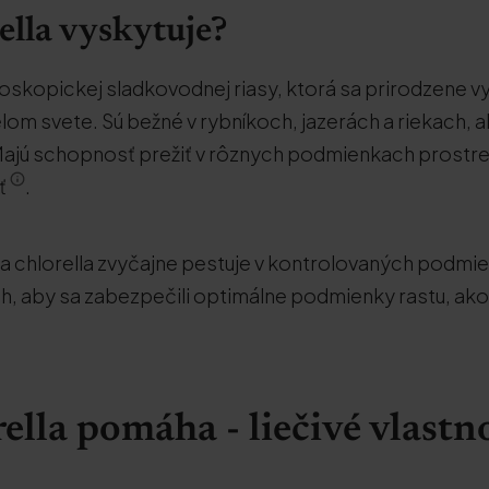
ella vyskytuje?
kroskopickej sladkovodnej riasy, ktorá sa prirodzene 
m svete. Sú bežné v rybníkoch, jazerách a riekach, a
ajú schopnosť prežiť v rôznych podmienkach prostred
sť
.
a chlorella zvyčajne pestuje v kontrolovaných podmi
, aby sa zabezpečili optimálne podmienky rastu, ako a
ella pomáha - liečivé vlastno