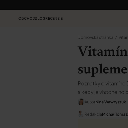
OBCHOD
BLOG
RECENZIE
Domovská stránka
Vita
Vitamín
supleme
Poznatky o vitamíne D
a kedy je vhodné ho 
Autor
Nina Wawryszuk
Redakcia
Michał Tomas