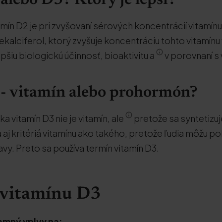
alebo D3? Ktorý je lepší?
tamín D2 je pri zvyšovaní sérových koncentrácií vitamín
lekalciferol, ktorý zvyšuje koncentráciu tohto vitamínu
pšiu biologickú účinnosť, bioaktivitu a
v porovnaní s
- vitamín alebo prohormón?
a vitamín D3 nie je vitamín, ale
pretože sa syntetizuj
 aj kritériá vitamínu ako takého, pretože ľudia môžu p
vy. Preto sa používa termín vitamín D3.
 vitamínu D3
amný vplyv na: