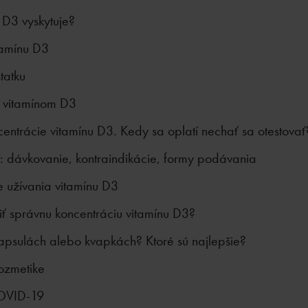
 D3 vyskytuje?
tamínu D3
tatku
 vitamínom D3
centrácie vitamínu D3. Kedy sa oplatí nechať sa otestovať
: dávkovanie, kontraindikácie, formy podávania
e užívania vitamínu D3
ť správnu koncentráciu vitamínu D3?
apsulách alebo kvapkách? Ktoré sú najlepšie?
ozmetike
COVID-19