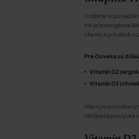
Urobme si poriadok v
nie je homogénna lát
chemických látok ro
Pre človeka sú dôl
Vitamín D2 (ergok
Vitamín D3 (chole
Hlavným prirodzeným
obľúbená prezývka vi