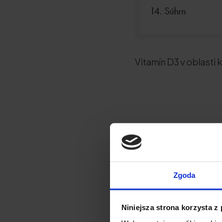
Súhrn
Vitamín D3 v oblasti
Zgoda
Niniejsza strona korzysta z
Pozrite si tiež: