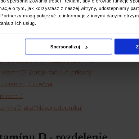
do spersonalizowania treści i reklam, aby oferować funkcje sp
ormacje o tym, jak korzystasz z naszej witryny, udostępniamy p
Partnerzy mogą połączyć te informacje z innymi danymi otrzym
nia z ich usług.
m D3
].
Spersonalizuj
Z
nu D + normy a odporúčania
te ich kombinovať + názor odborníkov
vitamín D? Zdroje, tabuľka, príklady
 vitamínu D + liečba
amínom D
tamínu D, aká? Názor odborníka]
tamínu D - rozdelenie