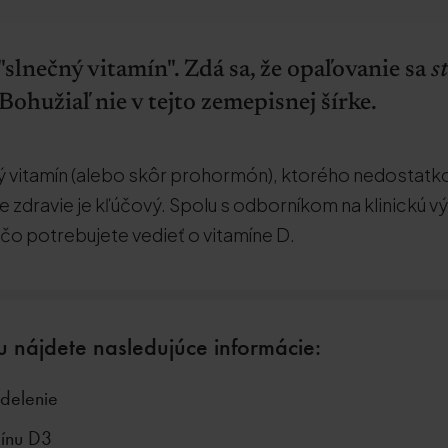
slnečný vitamín". Zdá sa, že opaľovanie sa
s
 Bohužiaľ nie v tejto zemepisnej šírke.
ný vitamín (alebo skôr prohormón), ktorého nedostatk
e zdravie je kľúčový. Spolu s odborníkom na klinickú v
čo potrebujete vedieť o vitamíne D.
u nájdete nasledujúce informácie:
zdelenie
mínu D3