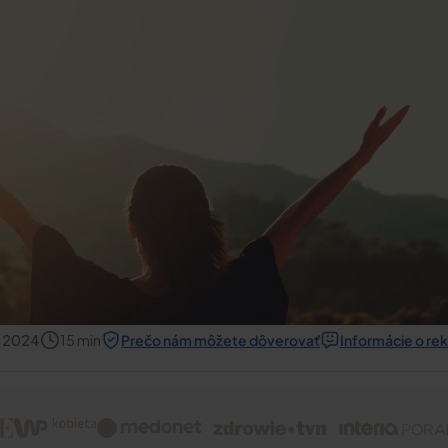
, 2024
15
min
Prečo nám môžete dôverovať
Informácie o re