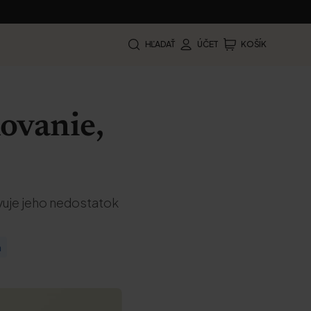
HĽADAŤ
ÚČET
KOŠÍK
ovanie,
javuje jeho nedostatok
m