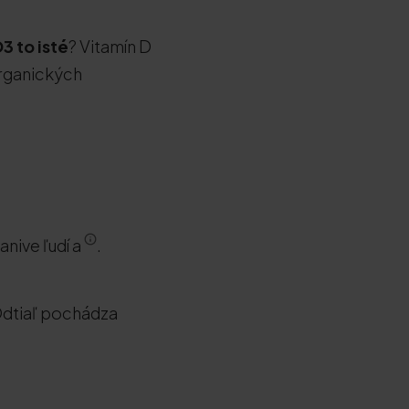
D3 to isté
? Vitamín D
organických
anive ľudí a
.
Odtiaľ pochádza