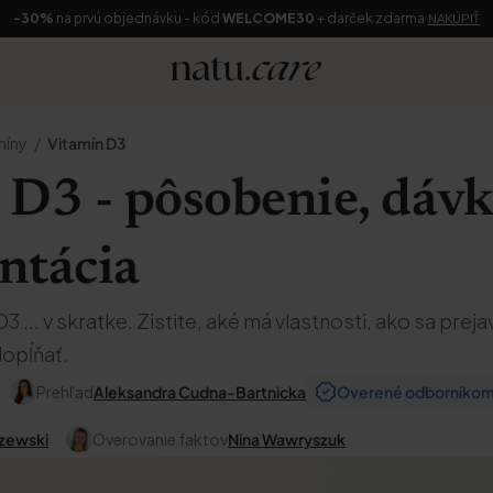
-30%
na prvú objednávku - kód
WELCOME30
+ darček zdarma
NAKÚPIŤ
míny
Vitamín D3
 D3 - pôsobenie, dávk
ntácia
3 ... v skratke. Zistite, aké má vlastnosti, ako sa pre
dopĺňať.
Prehľad
Aleksandra Cudna-Bartnicka
Overené odborníko
zewski
Overovanie faktov
Nina Wawryszuk