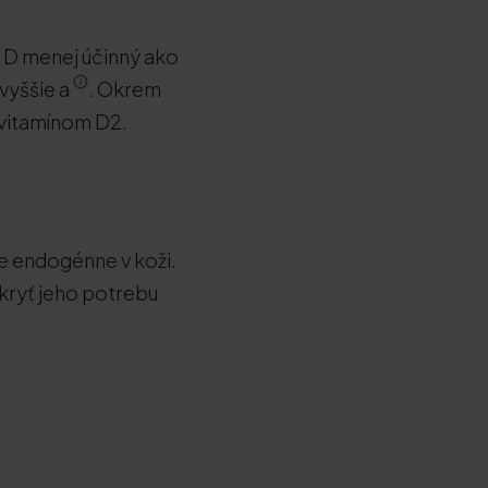
u D menej účinný ako
 vyššie a
. Okrem
 vitamínom D2.
e endogénne v koži.
okryť jeho potrebu