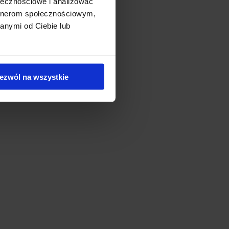
ołecznościowe i analizować
artnerom społecznościowym,
anymi od Ciebie lub
ezwól na wszystkie