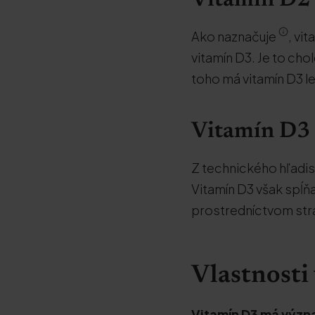
Vitamín D2 
Ako naznačuje
, vi
vitamín D3. Je to cho
toho má vitamín D3 le
Vitamín D3 
Z technického hľadisk
Vitamín D3 však spĺňa
prostredníctvom stra
Vlastnosti
Vitamín D3 má význ