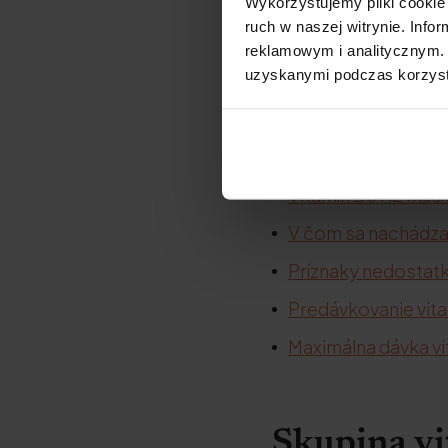
Wykorzystujemy pliki cookie 
ruch w naszej witrynie. Inf
reklamowym i analitycznym. 
uzyskanymi podczas korzysta
Kvapky s vitamíno
Vitamín D3 [poradie
Dávkovanie vitamí
Vitamín D3 K2 musí
V čom sa nachádza 
Príznaky nedostatku
Predávkovanie vit
Maximálna dávka vi
Skupina vi