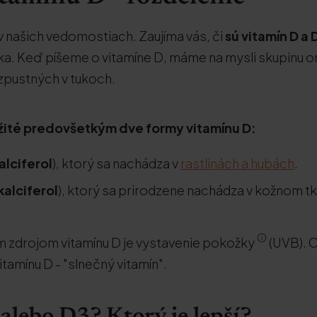
 našich vedomostiach. Zaujíma vás, či
sú vitamín D a 
ka. Keď píšeme o vitamíne D, máme na mysli skupinu 
zpustných v tukoch.
ežité predovšetkým dve formy vitamínu D:
alciferol
), ktorý sa nachádza v
rastlinách a hubách
.
kalciferol
), ktorý sa prirodzene nachádza v kožnom tk
 zdrojom vitamínu D je vystavenie pokožky
(UVB). 
tamínu D - "slnečný vitamín".