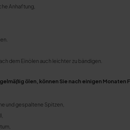
che Anhaftung,
ken.
ch dem Einölen auch leichter zu bändigen.
regelmäßig ölen, können Sie nach einigen Monaten
e und gespaltene Spitzen,
l,
tum,