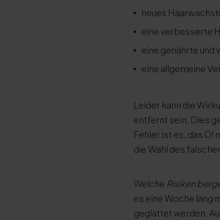
neues Haarwachst
eine verbesserte H
eine genährte und 
eine allgemeine V
Leider kann die Wir
entfernt sein. Dies g
Fehler ist es, das Öl
die Wahl des falschen
Welche
Risiken berg
es eine Woche lang 
geglättet werden. Au