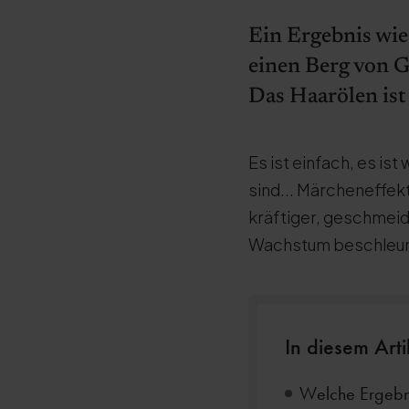
Ein Ergebnis wie
einen Berg von G
Das Haarölen ist
Es ist einfach, es i
sind... Märcheneffek
kräftiger, geschmeid
Wachstum beschleun
In diesem Arti
Welche Ergebni