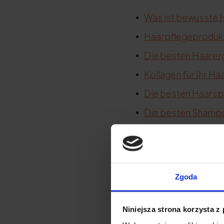
Was ist bewusste 
Haarpflegeprodukt
Die besten Haarer
Kollagen für Ihr Ha
Die besten Haarsp
Die besten Shampo
Was ist de
Zgoda
Wenn Sie Ihr Haar öle
der auch Lücken in de
Niniejsza strona korzysta z
nach verwendetem Öl