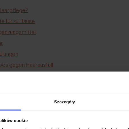
Haarpflege?
e für zu Hause
gänzungsmittel
ar
ülungen
os gegen Haarausfall
r Nutzen von Haaröl?
Szczegóły
n, bildet sich ein mikroskopisch kleiner Schutzfilm au
r Textur ausfüllen oder Spliss versiegeln kann. Das
Ha
 plików cookie
 beschwert oder gelockert. Das Öl hat außerdem ein