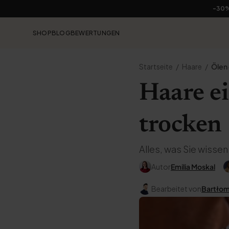
-30
SHOP
BLOG
BEWERTUNGEN
Startseite
Haare
Ölen
Haare ei
trocken 
Alles, was Sie wissen
Autor
Emilia Moskal
Bearbeitet von
Bartłomi