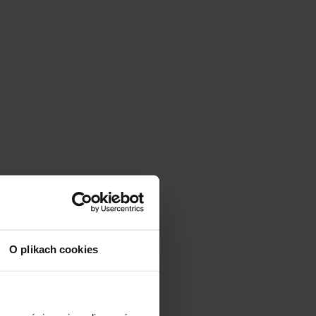
O plikach cookies
f den Haarsträhnen,
ar
glänzt und wird je
e