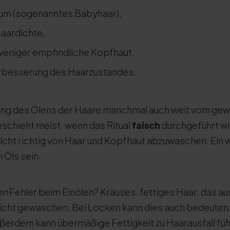
um (sogenanntes Babyhaar),
aardichte,
weniger empfindliche Kopfhaut,
erbesserung des Haarzustandes.
kung des Ölens der Haare manchmal auch weit vom ge
eschieht meist, wenn das Ritual
falsch
durchgeführt wir
 nicht richtig von Haar und Kopfhaut abzuwaschen. Ein
 Öls sein.
en
Fehler beim Einölen? Krauses, fettiges Haar, das aus
nicht gewaschen. Bei Locken kann dies auch bedeuten
ßerdem kann übermäßige Fettigkeit zu Haarausfall füh