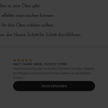
en es zum Ölen gibt.
 effektiv auswaschen können.
 für das Ölen wählen sollten.
n der Haare Schritt für Schritt durchführen.
HAUT, HAARE, NÄGEL: GLOW STORIES
Unterstützen Sie den normalen Zustand von Haut, Haaren
und Nägeln und schützen Sie Ihre Zellen vor oxidativem
Stress!
MEHR ERFAHREN