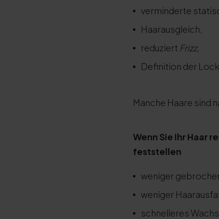
verminderte statis
Haarausgleich,
reduziert
Frizz
,
Definition der Loc
Manche Haare sind na
Wenn Sie Ihr Haar 
feststellen
weniger gebrochen
weniger Haarausfal
schnelleres Wachs