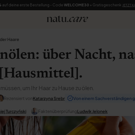
%
auf deine erste Bestellung - Code
WELCOME30
+ Gratisgeschenk
JETZT 
 der Haare
nölen: über Nacht, na
[Hausmittel].
 müssen, um Ihr Haar zu Hause zu ölen.
Rezensiert von
Katarzyna Srebr
Von einem Sachverständigen g
ej Turczyński
Faktenüberprüfung
Ludwik Jelonek