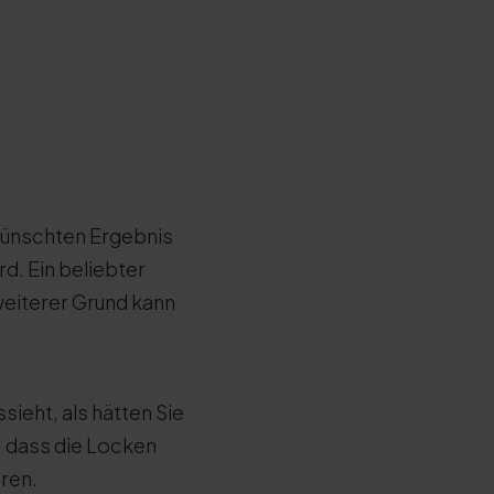
wünschten Ergebnis
d. Ein beliebter
 weiterer Grund kann
sieht, als hätten Sie
, dass die Locken
ren.