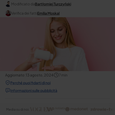
Modificato da
Bartłomiej Turczyński
Verifica dei fatti
Emilia Moskal
Aggiornato:
13 agosto, 2024
7
min
Perché puoi fidarti di noi
Informazioni sulle pubblicità
Media su di noi: