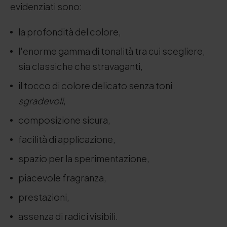
evidenziati sono:
la profondità del colore,
l'enorme gamma di tonalità tra cui scegliere,
sia classiche che stravaganti,
il tocco di colore delicato senza toni
sgradevoli
,
composizione sicura,
facilità di applicazione,
spazio per la sperimentazione,
piacevole fragranza,
prestazioni,
assenza di radici visibili.