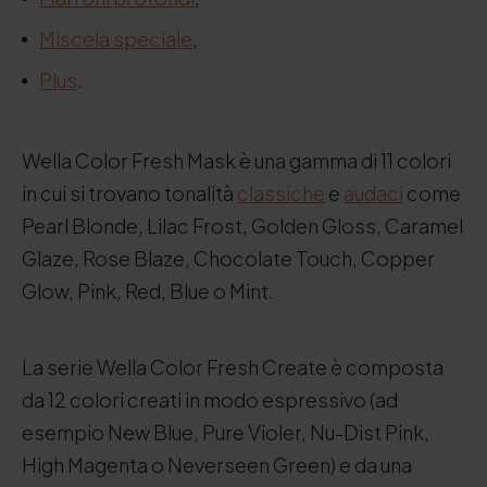
Miscela speciale
,
Plus
.
Wella Color Fresh Mask è una gamma di 11 colori
in cui si trovano tonalità
classiche
e
audaci
come
Pearl Blonde, Lilac Frost, Golden Gloss, Caramel
Glaze, Rose Blaze, Chocolate Touch, Copper
Glow, Pink, Red, Blue o Mint.
La serie Wella Color Fresh Create è composta
da 12 colori creati in modo espressivo (ad
esempio New Blue, Pure Violer, Nu-Dist Pink,
High Magenta o Neverseen Green) e da una