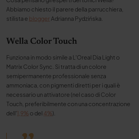
Abbiamo chiesto il parere della parrucchiera,
stilista e
blogger
Adrianna Pydzińska.
Wella Color Touch
Funziona in modo simile a L'Oreal Dia Light o
Matrix Color Sync. Si tratta di un colore
semipermanente professionale senza
ammoniaca, con pigmenti diretti per i quali è
necessario un attivatore (nel caso di Color
Touch, preferibilmente con una concentrazione
dell'
1,9%
o del
4%
).