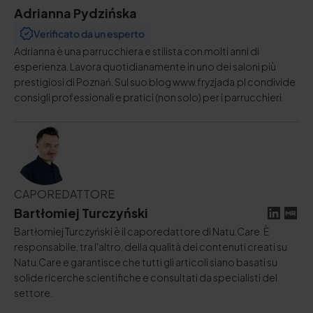
Adrianna Pydzińska
Verificato da un esperto
Adrianna è una parrucchiera e stilista con molti anni di
esperienza. Lavora quotidianamente in uno dei saloni più
prestigiosi di Poznań. Sul suo blog www.fryzjada.pl condivide
consigli professionali e pratici (non solo) per i parrucchieri.
CAPOREDATTORE
Bartłomiej Turczyński
Bartłomiej Turczyński è il caporedattore di Natu.Care. È
responsabile, tra l'altro, della qualità dei contenuti creati su
Natu.Care e garantisce che tutti gli articoli siano basati su
solide ricerche scientifiche e consultati da specialisti del
settore.