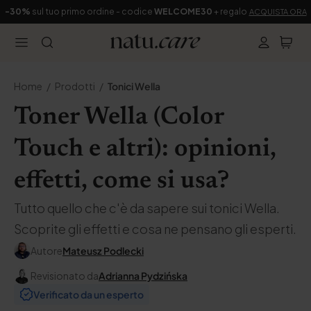
-30%
sul tuo primo ordine - codice
WELCOME30
+ regalo
ACQUISTA ORA
Home
Prodotti
Tonici Wella
Toner Wella (Color
Touch e altri): opinioni,
effetti, come si usa?
Tutto quello che c'è da sapere sui tonici Wella.
Scoprite gli effetti e cosa ne pensano gli esperti.
Autore
Mateusz Podlecki
Revisionato da
Adrianna Pydzińska
Verificato da un esperto