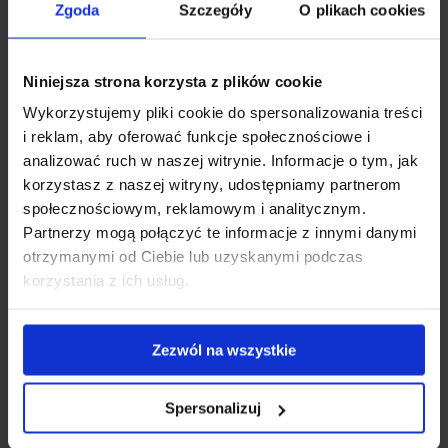
Scoprite cosa può dirvi l'aspetto delle vostre feci in merito
Zgoda
Szczegóły
O plikach cookies
alla vostra dieta, al vostro stile di vita, alle malattie o ai
farmaci che state assumendo.
Niniejsza strona korzysta z plików cookie
Wykorzystujemy pliki cookie do spersonalizowania treści
i reklam, aby oferować funkcje społecznościowe i
analizować ruch w naszej witrynie. Informacje o tym, jak
korzystasz z naszej witryny, udostępniamy partnerom
społecznościowym, reklamowym i analitycznym.
Partnerzy mogą połączyć te informacje z innymi danymi
otrzymanymi od Ciebie lub uzyskanymi podczas
korzystania z ich usług.
Zezwól na wszystkie
Spersonalizuj