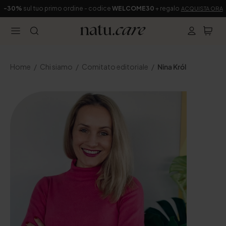
-30%
sul tuo primo ordine - codice
WELCOME30
+ regalo
ACQUISTA ORA
Home
Chi siamo
Comitato editoriale
Nina Król