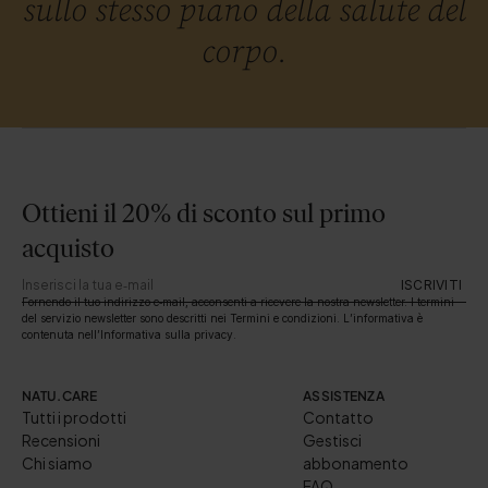
sullo stesso piano della salute del
corpo.
Ottieni il 20% di sconto sul primo
acquisto
ISCRIVITI
Fornendo il tuo indirizzo e‑mail, acconsenti a ricevere la nostra newsletter. I termini
del servizio newsletter sono descritti nei Termini e condizioni. L’informativa è
contenuta nell’Informativa sulla privacy.
NATU.CARE
ASSISTENZA
Tutti i prodotti
Contatto
Recensioni
Gestisci
Chi siamo
abbonamento
FAQ