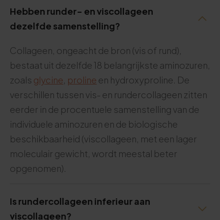
Hebben runder- en viscollageen
dezelfde samenstelling?
Collageen, ongeacht de bron (vis of rund),
bestaat uit dezelfde 18 belangrijkste aminozuren,
zoals
glycine
,
proline
en hydroxyproline. De
verschillen tussen vis- en rundercollageen zitten
eerder in de procentuele samenstelling van de
individuele aminozuren en de biologische
beschikbaarheid (viscollageen, met een lager
moleculair gewicht, wordt meestal beter
opgenomen).
Is rundercollageen inferieur aan
viscollageen?