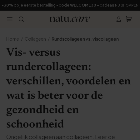
-30%
op je eerste bestelling - code
WELCOME30
+ cadeau
NU SHOPPEN
Home
Collageen
Rundscollageen vs. viscollageen
Vis- versus
rundercollageen:
verschillen, voordelen en
wat is beter voor de
gezondheid en
schoonheid
Ongelijk collageen aan collageen. Leer de