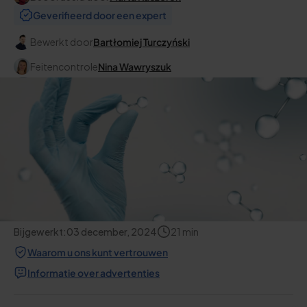
Geverifieerd door een expert
Bewerkt door
Bartłomiej Turczyński
Feitencontrole
Nina Wawryszuk
Bijgewerkt:
03 december, 2024
21
min
Waarom u ons kunt vertrouwen
Informatie over advertenties