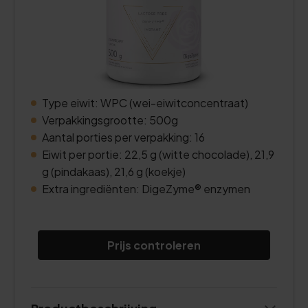
Type eiwit: WPC (wei-eiwitconcentraat)
Verpakkingsgrootte: 500g
Aantal porties per verpakking: 16
Eiwit per portie: 22,5 g (witte chocolade), 21,9
g (pindakaas), 21,6 g (koekje)
Extra ingrediënten: DigeZyme® enzymen
Prijs controleren