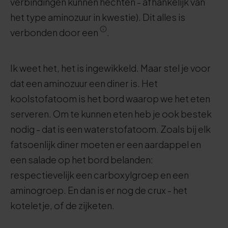
verbindingen kunnen hechten - afhankelijk van
het type aminozuur in kwestie). Dit alles is
verbonden door een
.
Ik weet het, het is ingewikkeld. Maar stel je voor
dat een aminozuur een diner is. Het
koolstofatoom is het bord waarop we het eten
serveren. Om te kunnen eten heb je ook bestek
nodig - dat is een waterstofatoom. Zoals bij elk
fatsoenlijk diner moeten er een aardappel en
een salade op het bord belanden:
respectievelijk een carboxylgroep en een
aminogroep. En dan is er nog de crux - het
koteletje, of de zijketen.