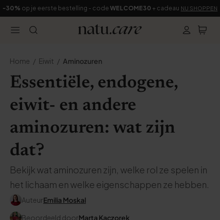
-30%
op je eerste bestelling - code
WELCOME30
+ cadeau
NU SHOPPEN
Home
Eiwit
Aminozuren
Essentiële, endogene,
eiwit- en andere
aminozuren: wat zijn
dat?
Bekijk wat aminozuren zijn, welke rol ze spelen in
het lichaam en welke eigenschappen ze hebben.
Auteur
Emilia Moskal
Beoordeeld door
Marta Kaczorek