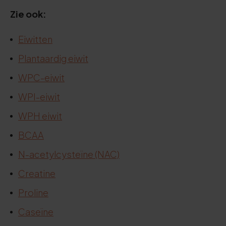
Zie ook:
Eiwitten
Plantaardig eiwit
WPC-eiwit
WPI-eiwit
WPH eiwit
BCAA
N-acetylcysteïne (NAC)
Creatine
Proline
Caseïne