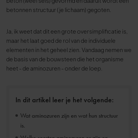
beton (weefsels) gevormd en daaruit wordt een
betonnen structuur (je lichaam) gegoten.
Ja, ik weet dat dit een grote oversimplificatie is,
maar het laat goed de rol van de individuele
elementen in het geheel zien. Vandaag nemen we
de basis van de bouwsteen die het organisme
heet - de aminozuren - onder de loep.
In dit artikel leer je het volgende:
Wat aminozuren zijn en wat hun structuur
is.
Welke soorten aminozuren er zijn en