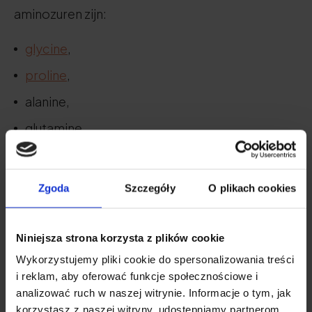
aminozuren zijn:
glycine
,
proline
,
alanine,
glutamine,
cysteïne,
tyrosine,
Zgoda
Szczegóły
O plikach cookies
serine,
asparagine.
Niniejsza strona korzysta z plików cookie
Wykorzystujemy pliki cookie do spersonalizowania treści
i reklam, aby oferować funkcje społecznościowe i
analizować ruch w naszej witrynie. Informacje o tym, jak
korzystasz z naszej witryny, udostępniamy partnerom