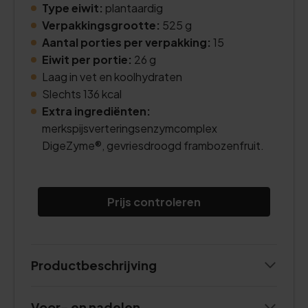
Type eiwit:
plantaardig
Verpakkingsgrootte:
525 g
Aantal porties per verpakking:
15
Eiwit per portie:
26 g
Laag in vet en koolhydraten
Slechts 136 kcal
Extra ingrediënten:
merkspijsverteringsenzymcomplex
DigeZyme®, gevriesdroogd frambozenfruit.
Prijs controleren
Productbeschrijving
Voor- en nadelen