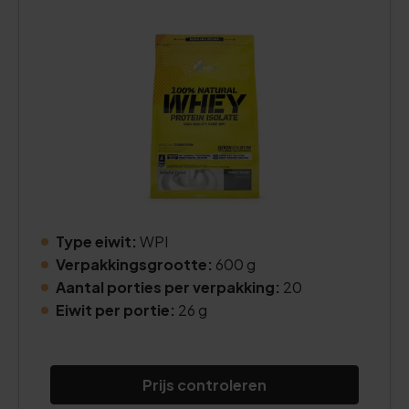
Type eiwit:
WPI
Verpakkingsgrootte:
600 g
Aantal porties per verpakking:
20
Eiwit per portie:
26 g
Prijs controleren