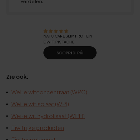
verdelen.
NATU.CARE SLIM PROTEIN
EIWIT, PISTACHE
SCOPRI DI PIÙ
Zie ook:
Wei-eiwitconcentraat (WPC)
Wei-eiwitisolaat (WPI)
Wei-eiwit hydrolisaat (WPH)
Eiwitrijke producten
Eiwitsupplement