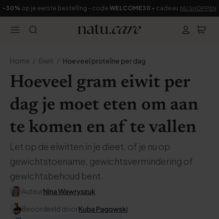
-30%
op je eerste bestelling - code
WELCOME30
+ cadeau
NU SHOPPEN
Home
Eiwit
Hoeveel proteïne per dag
Hoeveel gram eiwit per
dag je moet eten om aan
te komen en af te vallen
Let op de eiwitten in je dieet, of je nu op
gewichtstoename, gewichtsvermindering of
gewichtsbehoud bent.
Auteur
Nina Wawryszuk
Beoordeeld door
Kuba Pągowski