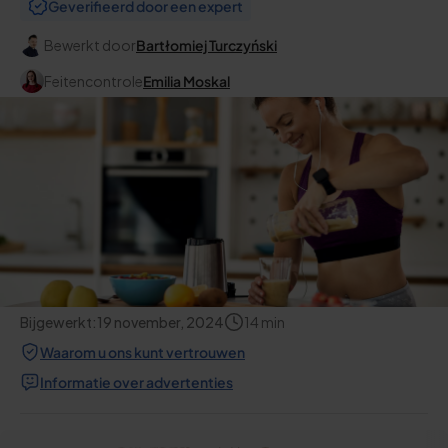
Geverifieerd door een expert
Bewerkt door
Bartłomiej Turczyński
Feitencontrole
Emilia Moskal
Bijgewerkt:
19 november, 2024
14
min
Waarom u ons kunt vertrouwen
Informatie over advertenties