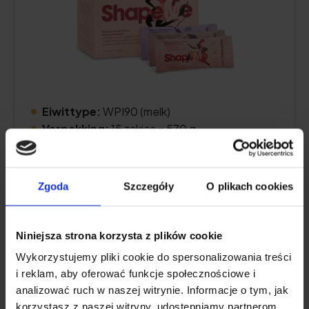
Eiwittype:
WPI90 (melk)
Verpakking:
15 zakjes = 570 g
Aantal porties per verpakking:
15
Eiwit per portie:
28 g
Zgoda
Szczegóły
O plikach cookies
Prijs controleren
Niniejsza strona korzysta z plików cookie
Wykorzystujemy pliki cookie do spersonalizowania treści
i reklam, aby oferować funkcje społecznościowe i
Productbeschrijving
analizować ruch w naszej witrynie. Informacje o tym, jak
korzystasz z naszej witryny, udostępniamy partnerom