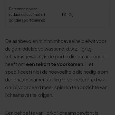
Personen op een
reductiedieet (met of
1,8-2 g
zonder sporttraining)
De aanbevolen minimumhoeveelheid eiwit voor
de gemiddelde volwassene, d.w.z. 1 g/kg
lichaamsgewicht, is de portie die iemand nodig
heeft om
een tekort te voorkomen
. Het
specificeert niet de hoeveelheid die nodig is om
de lichaamssamenstelling te verbeteren, d.w.z.
om bijvoorbeeld meer spieren ten opzichte van
lichaamsvet te krijgen.
Een behoefte van 1 g/kg lichaamsgewicht is