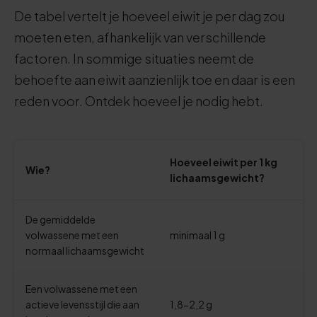
De tabel vertelt je hoeveel eiwit je per dag zou
moeten eten, afhankelijk van verschillende
factoren. In sommige situaties neemt de
behoefte aan eiwit aanzienlijk toe en daar is een
reden voor. Ontdek hoeveel je nodig hebt.
Hoeveel eiwit per 1 kg
Wie?
lichaamsgewicht?
De gemiddelde
volwassene met een
minimaal 1 g
normaal lichaamsgewicht
Een volwassene met een
actieve levensstijl die aan
1,8-2,2 g