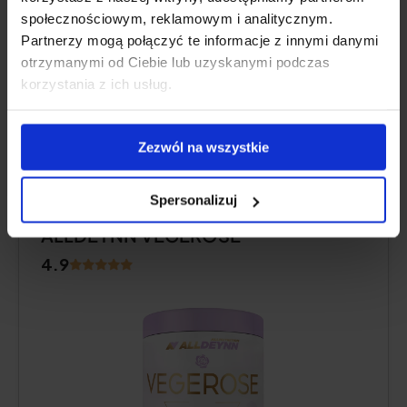
społecznościowym, reklamowym i analitycznym.
Voor- en nadelen
Partnerzy mogą połączyć te informacje z innymi danymi
otrzymanymi od Ciebie lub uzyskanymi podczas
Aanvullende informatie
korzystania z ich usług.
Deskundigen
Zezwól na wszystkie
Spersonalizuj
ALLDEYNN VEGEROSE
4.9