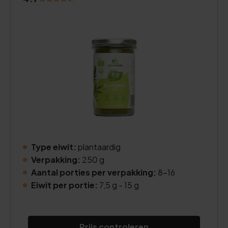
Type eiwit:
plantaardig
Verpakking:
250 g
Aantal porties per verpakking:
8-16
Eiwit per portie:
7,5 g - 15 g
Prijs controleren