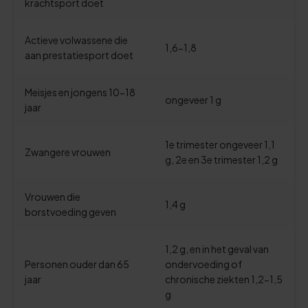
krachtsport doet
Actieve volwassene die
1,6-1,8
aan prestatiesport doet
Meisjes en jongens 10-18
ongeveer 1 g
jaar
1e trimester ongeveer 1,1
Zwangere vrouwen
g, 2e en 3e trimester 1,2 g
Vrouwen die
1,4 g
borstvoeding geven
1,2 g, en in het geval van
Personen ouder dan 65
ondervoeding of
jaar
chronische ziekten 1,2-1,5
g