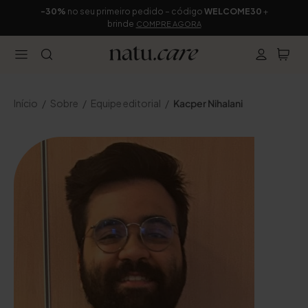
-30%
no seu primeiro pedido – código
WELCOME30
+
brinde
COMPRE AGORA
Início
Sobre
Equipe editorial
Kacper Nihalani