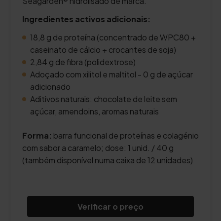
Seagarden® hidrolisado de marca.
Ingredientes activos adicionais:
18,8 g de proteína (concentrado de WPC80 +
caseinato de cálcio + crocantes de soja)
2,84 g de fibra (polidextrose)
Adoçado com xilitol e maltitol - 0 g de açúcar
adicionado
Aditivos naturais: chocolate de leite sem
açúcar, amendoins, aromas naturais
Forma:
barra funcional de proteínas e colagénio
com sabor a caramelo; dose: 1 unid. / 40 g
(também disponível numa caixa de 12 unidades)
Verificar o preço