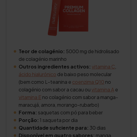
Teor de colagénio:
5000 mg de hidrolisado
de colagénio marinho
Outros ingredientes activos:
vitamina C
,
ácido hialurónico
de baixo peso molecular
(bem como L-teanina e
coenzima Q10
no
colagénio com sabor a cacau ou
vitamina A
e
vitamina E
no colagénio com sabor a manga-
maracujá, amora, morango-rubarbo)
Forma:
saquetas com pó para beber
Porção:
1 saqueta por dia
Quantidade suficiente para:
30 dias
Disponível em quatro sabores:
manga,