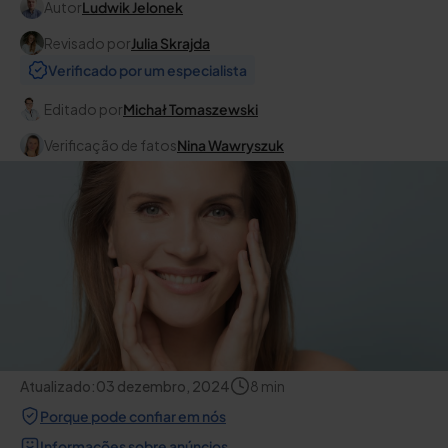
Autor
Ludwik Jelonek
Revisado por
Julia Skrajda
Verificado por um especialista
Editado por
Michał Tomaszewski
Verificação de fatos
Nina Wawryszuk
Atualizado:
03 dezembro, 2024
8
min
Porque pode confiar em nós
Informações sobre anúncios