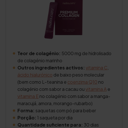
Teor de colagénio:
5000 mg de hidrolisado
de colagénio marinho
Outros ingredientes activos:
vitamina C
,
ácido hialurónico
de baixo peso molecular
(bem como L-teanina e
coenzima Q10
no
colagénio com sabor a cacau ou
vitamina A
e
vitamina E
no colagénio com sabor a manga-
maracujá, amora, morango-rubarbo)
Forma:
saquetas com pó para beber
Porção:
1 saqueta por dia
Quantidade suficiente para:
30 dias