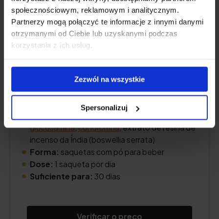
społecznościowym, reklamowym i analitycznym.
Partnerzy mogą połączyć te informacje z innymi danymi
otrzymanymi od Ciebie lub uzyskanymi podczas
korzystania z ich usług.
Teor de colagénio:
10 000 mg de hidrolisado
Zezwól na wszystkie
de colagénio bovino COLLinstant®.
Outros princípios activos:
vitamina C
,
ácido
Spersonalizuj
hialurónico
de baixo peso molecular,
glucosamina
,
condroitina
, extrato de resina de
incenso da Índia (boswellia serrata)
Forma:
saquetas com pó para beber
Dose:
1 saqueta por dia
Suficiente para:
30 dias
Verificar o preço