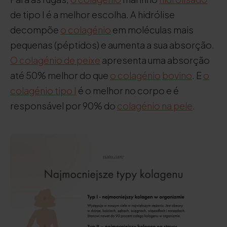
de tipo I é a melhor escolha. A hidrólise
decompõe
o colagénio
em moléculas mais
pequenas (péptidos) e aumenta a sua absorção.
O colagénio de peixe
apresenta uma absorção
até 50% melhor do que
o colagénio
bovino
. E
o
colagénio tipo I
é o melhor no corpo e é
responsável por 90% do
colagénio na pele
.