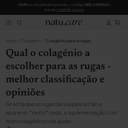
-30%
no seu primeiro pedido – código
WELCOME30
+
brinde
COMPRE AGORA
Início
Colagénio
Colagénio para as rugas
Qual o colagénio a
escolher para as rugas -
melhor classificação e
opiniões
Se acha que as rugas da sua pele estão a
aparecer *muito* cedo, a suplementação com
bom colagénio pode ajudar.