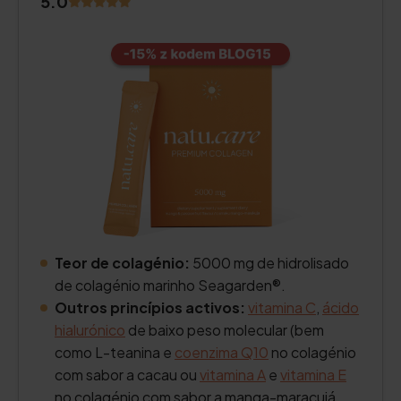
5.0
Teor de colagénio:
5000 mg de hidrolisado
de colagénio marinho Seagarden®.
Outros princípios activos:
vitamina C
,
ácido
hialurónico
de baixo peso molecular (bem
como L-teanina e
coenzima Q10
no colagénio
com sabor a cacau ou
vitamina A
e
vitamina E
no colagénio com sabor a manga-maracujá,