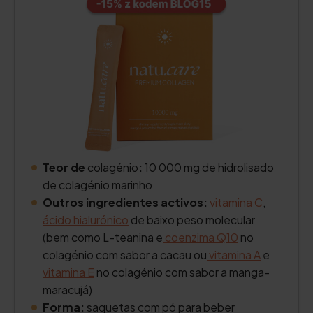
Teor de
colagénio
:
10 000 mg de hidrolisado
de colagénio marinho
Outros ingredientes activos:
vitamina C
,
ácido hialurónico
de baixo peso molecular
(bem como L-teanina e
coenzima Q10
no
colagénio com sabor a cacau ou
vitamina A
e
vitamina E
no colagénio com sabor a manga-
maracujá)
Forma:
saquetas com pó para beber