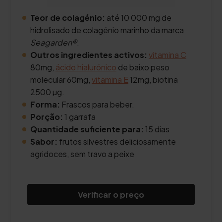
Teor de colagénio:
até 10 000 mg de
hidrolisado de colagénio marinho da marca
Seagarden®
.
Outros ingredientes activos:
vitamina C
80mg,
ácido hialurónico
de baixo peso
molecular 60mg,
vitamina E
12mg, biotina
2500 µg.
Forma:
Frascos para beber.
Porção:
1 garrafa
Quantidade suficiente para:
15 dias
Sabor:
frutos silvestres deliciosamente
agridoces, sem travo a peixe
Verificar o preço