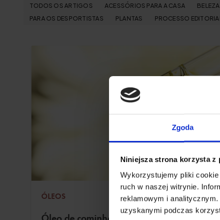
TODOS OS ARTIGOS
ACESSÓRIOS PARA A CASA
BELEZA
PARA OS DESPORTISTAS
PLANTAS
PROCESSO EDITORIA
Zgoda
Niniejsza strona korzysta z
Wykorzystujemy pliki cookie 
ruch w naszej witrynie. Inf
ÓLEOS
reklamowym i analitycznym. 
uzyskanymi podczas korzysta
Óleo de cominho preto: propriedades,