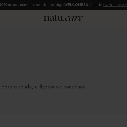
30%
no seu primeiro pedido – código
WELCOME30
+ brinde
COMPRE AGO
 para a saúde, utilizações e conselhos