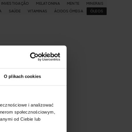
INVESTIGAÇÃO
MELATONINA
MENTE
MINERAIS
A
SAÚDE
VITAMINAS
ÁCIDOS ÓMEGA
ÓLEOS
O plikach cookies
ołecznościowe i analizować
artnerom społecznościowym,
anymi od Ciebie lub