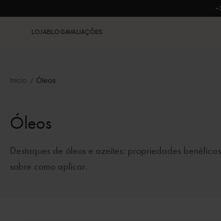
-
LOJA
BLOG
AVALIAÇÕES
Início
Óleos
Óleos
Destaques de óleos e azeites: propriedades benéficas
sobre como aplicar.