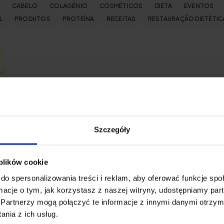
CABELO
COLAGÉNIO
COSMÉTICOS
DIETA
EVENTOS
L
PRODUTOS
PROTEÍNA
RECEITAS
RESTAURAÇÃO DIETÉTIC
Szczegóły
 plików cookie
do spersonalizowania treści i reklam, aby oferować funkcje sp
ormacje o tym, jak korzystasz z naszej witryny, udostępniamy p
Partnerzy mogą połączyć te informacje z innymi danymi otrzym
nia z ich usług.