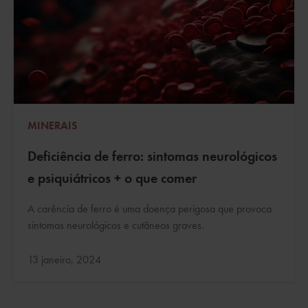
MINERAIS
Deficiência de ferro: sintomas neurológicos
e psiquiátricos + o que comer
A carência de ferro é uma doença perigosa que provoca
sintomas neurológicos e cutâneos graves.
Atualizado:
13 janeiro, 2024