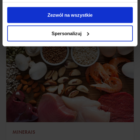
Atualizado:
08 dezembro, 2022
Zezwól na wszystkie
Spersonalizuj
MINERAIS