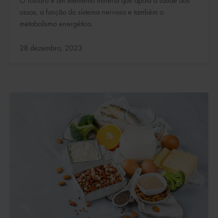
O fósforo é um elemento mineral que apoia a saúde dos
ossos, a função do sistema nervoso e também o
metabolismo energético.
Atualizado:
28 dezembro, 2023