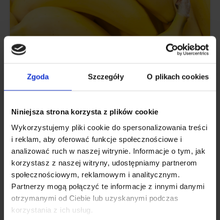
Zgoda
Szczegóły
O plikach cookies
Niniejsza strona korzysta z plików cookie
Wykorzystujemy pliki cookie do spersonalizowania treści
MINERAIS
i reklam, aby oferować funkcje społecznościowe i
analizować ruch w naszej witrynie. Informacje o tym, jak
O potássio no organismo: carência,
korzystasz z naszej witryny, udostępniamy partnerom
excesso, norma (O que é que ele contém?)
społecznościowym, reklamowym i analitycznym.
Partnerzy mogą połączyć te informacje z innymi danymi
O potássio é um dos minerais essenciais que afecta muitos
otrzymanymi od Ciebie lub uzyskanymi podczas
processos no corpo.
korzystania z ich usług.