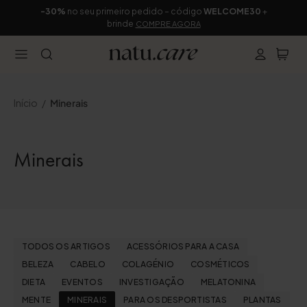
-30%
no seu primeiro pedido – código
WELCOME30
+
brinde
COMPRE AGORA
Início
Minerais
Minerais
TODOS OS ARTIGOS
ACESSÓRIOS PARA A CASA
BELEZA
CABELO
COLAGÉNIO
COSMÉTICOS
DIETA
EVENTOS
INVESTIGAÇÃO
MELATONINA
MENTE
MINERAIS
PARA OS DESPORTISTAS
PLANTAS