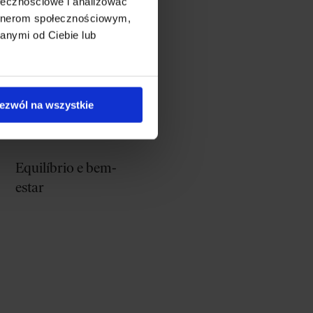
ołecznościowe i analizować
Saúde intestinal e
artnerom społecznościowym,
anymi od Ciebie lub
metabolismo
ezwól na wszystkie
Equilíbrio e bem-
estar