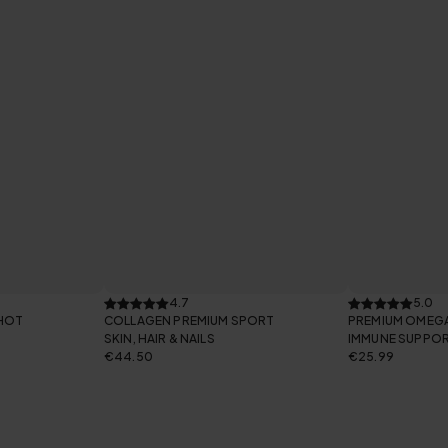
4.7
5.0
HOT
COLLAGEN PREMIUM SPORT
PREMIUM OMEGA
SKIN, HAIR & NAILS
IMMUNE SUPPO
€44.50
€25.99