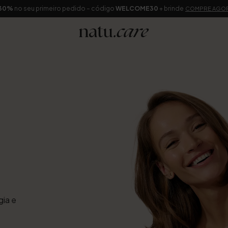
30%
no seu primeiro pedido – código
WELCOME30
+ brinde
COMPRE AGO
gia e