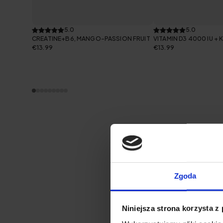
5.0
5.0
CREATINE+B6, MANGO–PASSION FRUIT
VITAMIN D3 4000 IU + 
€13.99
€13.99
Zgoda
ENCONTRE A SOLUÇÃO CERTA
Niniejsza strona korzysta z