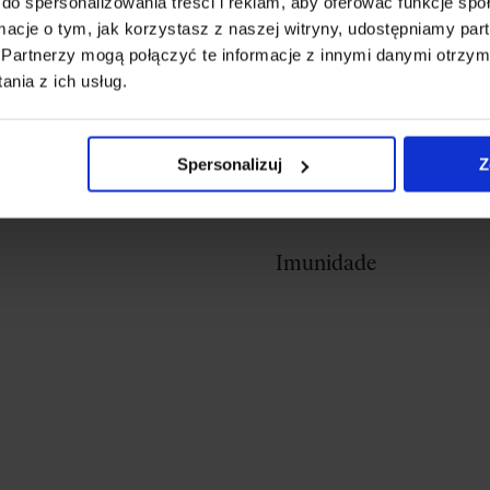
do spersonalizowania treści i reklam, aby oferować funkcje sp
Modelagem
ormacje o tym, jak korzystasz z naszej witryny, udostępniamy p
Partnerzy mogą połączyć te informacje z innymi danymi otrzym
corporal
nia z ich usług.
Spersonalizuj
Z
Imunidade