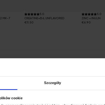
5.0
5.0
K2 MK-7
CREATINE+B6, UNFLAVORED
ZINC + INULIN
€11.50
€6.90
Szczegóły
 plików cookie