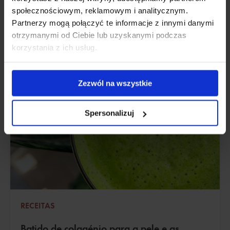
Atualizado:
30 outubro, 2023
społecznościowym, reklamowym i analitycznym.
Partnerzy mogą połączyć te informacje z innymi danymi
otrzymanymi od Ciebie lub uzyskanymi podczas
korzystania z ich usług.
Zezwól na wszystkie
Spersonalizuj
RECEITAS
Batido de colagénio para a pele e as