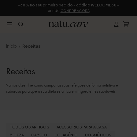
-30%
no seu primeiro pedido – código
WELCOME30
+
brinde
COMPRE AGORA
Início
Receitas
Receitas
Vamos dizer-lhe como compor as suas refeições de forma nutritiva e
saborosa para que a sua dieta seja rica em ingredientes saudáveis.
TODOS OS ARTIGOS
ACESSÓRIOS PARA A CASA
BELEZA
CABELO
COLAGÉNIO
COSMÉTICOS