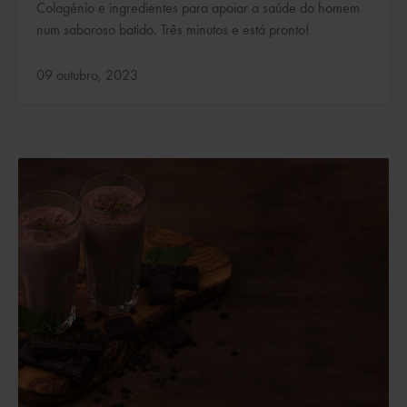
Colagénio e ingredientes para apoiar a saúde do homem
num saboroso batido. Três minutos e está pronto!
Atualizado:
09 outubro, 2023