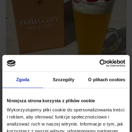
RECEITAS
Zgoda
Szczegóły
O plikach cookies
Gelatina de colagénio - até 5000 mg de
colagénio para a pele e as articulações
Niniejsza strona korzysta z plików cookie
Wykorzystujemy pliki cookie do spersonalizowania treści
Uma receita simples e rápida de gelatina com uma boa
i reklam, aby oferować funkcje społecznościowe i
dose de colagénio.
analizować ruch w naszej witrynie. Informacje o tym, jak
korzystasz z naszej witryny, udostępniamy partnerom