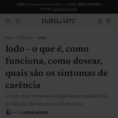
-30%
no seu primeiro pedido – código
WELCOME30
+
brinde
COMPRE AGORA
Início
Minerais
Iodo
Iodo - o que é, como
funciona, como dosear,
quais são os sintomas de
carência
O iodo é um mineral vestigial responsável pela
produção das hormonas da tiroide.
Autor
Ludwik Jelonek