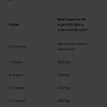
Nível superior de
Idade
ingestão diária
tolerável de iodo*
Não existem dados
0-11 meses
disponíveis
1-3 anos
200 mg
4-6 anos
250 mg
7-10 anos
300 mg
11-14 anos
450 mg