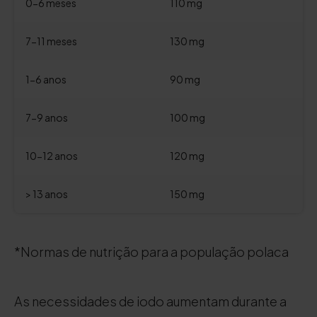
0-6 meses
110 mg
7-11 meses
130 mg
1-6 anos
90 mg
7-9 anos
100 mg
10-12 anos
120 mg
> 13 anos
150 mg
*Normas de nutrição para a população polaca
As necessidades de iodo aumentam durante a