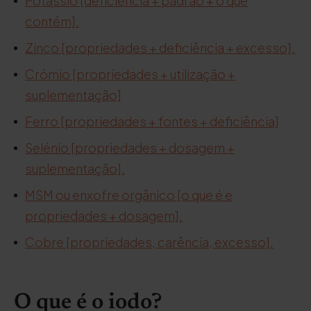
Potássio [deficiência + padrão + o que
contém].
Zinco [propriedades + deficiência + excesso].
Crómio [propriedades + utilização +
suplementação]
Ferro [propriedades + fontes + deficiência]
Selénio [propriedades + dosagem +
suplementação].
MSM ou enxofre orgânico [o que é e
propriedades + dosagem].
Cobre [propriedades, carência, excesso].
O que é o iodo?