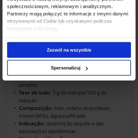
społecznościowym, reklamowym i analitycznym.
Partnerzy mogą połączyć te informacje z innymi danymi
otrzymanymi od Ciebie lub uzyskanymi podczas
korzystania z ich usług.
Zezwól na wszystkie
Spersonalizuj
Forma:
solução espirituosa de iodo para uso
externo
Teor de iodo:
3 g de iodo por 100 g de
solução
Composição:
iodo, iodeto de potássio,
etanol (96%), água purificada
Indicação:
desinfeção da pele e das
escoriações epidérmicas