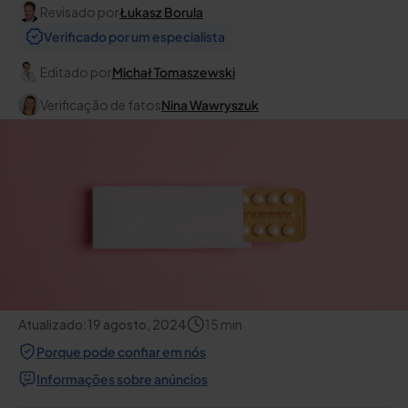
Revisado por
Łukasz Borula
Verificado por um especialista
Editado por
Michał Tomaszewski
Verificação de fatos
Nina Wawryszuk
Atualizado:
19 agosto, 2024
15
min
Porque pode confiar em nós
Informações sobre anúncios