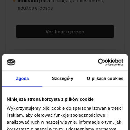
Indicado para:
crianças, adolescentes,
adultos e idosos
Verificar o preço
Descrição do produto
Prós e contras
Zgoda
Szczegóły
O plikach cookies
Niniejsza strona korzysta z plików cookie
Iodo 3%, solução cutânea, 10 g
Wykorzystujemy pliki cookie do spersonalizowania treści
i reklam, aby oferować funkcje społecznościowe i
4.7
analizować ruch w naszej witrynie. Informacje o tym, jak
korzystasz z naszej witryny, udostępniamy partnerom