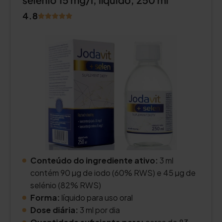
4.8
Conteúdo do ingrediente ativo:
3 ml
contém 90 µg de iodo (60% RWS) e 45 µg de
selénio (82% RWS)
Forma:
líquido para uso oral
Dose diária:
3 ml por dia