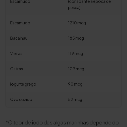
Escamudo
(consoante a época de
pesca)
Escamudo
1210 mcg
Bacalhau
185 mcg
Vieiras
119 mcg
Ostras
109 mcg
Iogurte grego
90 mcg
Ovo cozido
52 mcg
*O teor de iodo das algas marinhas depende do