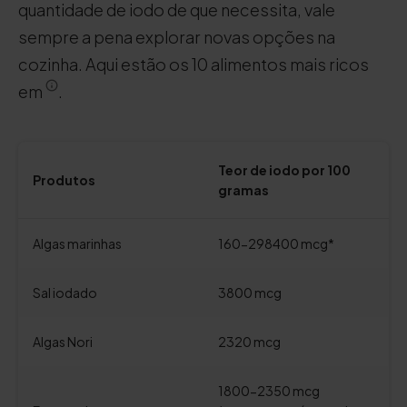
quantidade de iodo de que necessita, vale
sempre a pena explorar novas opções na
cozinha. Aqui estão os 10 alimentos mais ricos
em
.
Teor de iodo por 100
Produtos
gramas
Algas marinhas
160-298400 mcg*
Sal iodado
3800 mcg
Algas Nori
2320 mcg
1800-2350 mcg