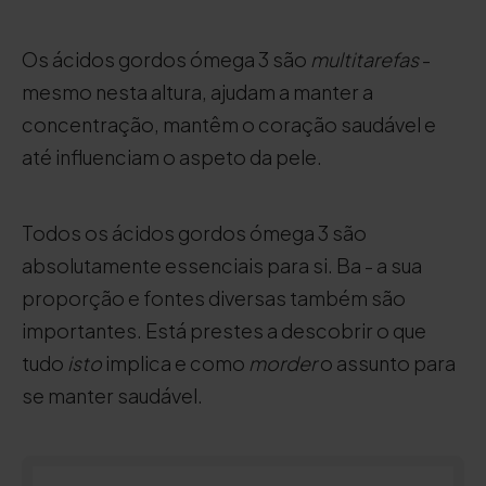
Os ácidos gordos ómega 3 são
multitarefas
-
mesmo nesta altura, ajudam a manter a
concentração, mantêm o coração saudável e
até influenciam o aspeto da pele.
Todos os ácidos gordos ómega 3 são
absolutamente essenciais para si. Ba - a sua
proporção e fontes diversas também são
importantes. Está prestes a descobrir o que
tudo
isto
implica e como
morder
o assunto para
se manter saudável.