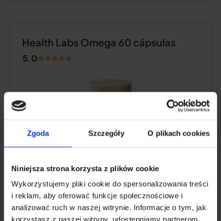
Health Labs Omega 60 cápsulas
5.0
Zgoda
Szczegóły
O plikach cookies
Niniejsza strona korzysta z plików cookie
Wykorzystujemy pliki cookie do spersonalizowania treści
i reklam, aby oferować funkcje społecznościowe i
Teor de
ácidos gordos ómega 3
:
750
analizować ruch w naszej witrynie. Informacje o tym, jak
mg
(DHA
500 mg +
EPA
250 mg)
korzystasz z naszej witryny, udostępniamy partnerom