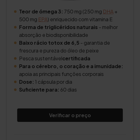
Teor de ómega 3:
750 mg (250 mg
DHA
+
500 mg
EPA
) enriquecido com vitamina E
Forma de triglicéridos naturais
- melhor
absorção e biodisponibilidade
Baixo rácio totox de 6,5
- garantia de
frescura e pureza do óleo de peixe
Pesca sustentável
certificada
Para o cérebro, o coração e a imunidade:
apoia as principais funções corporais
Dose:
1 cápsula por dia
Suficiente para:
60 dias
Verificar o preço