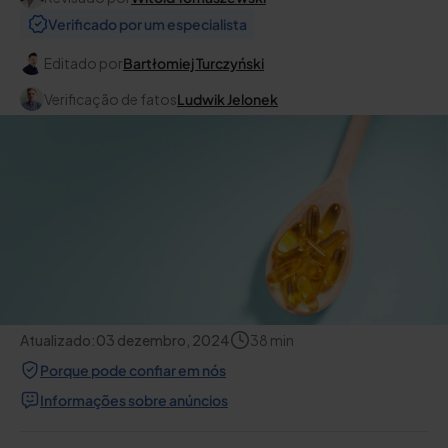
Verificado por um especialista
Editado por
Bartłomiej Turczyński
Verificação de fatos
Ludwik Jelonek
Atualizado:
03 dezembro, 2024
38
min
Porque pode confiar em nós
Informações sobre anúncios