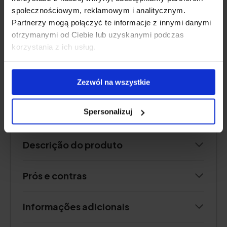
Outros ingredientes activos:
extrato de
społecznościowym, reklamowym i analitycznym.
alecrim
Partnerzy mogą połączyć te informacje z innymi danymi
Forma:
cápsulas
otrzymanymi od Ciebie lub uzyskanymi podczas
Dose:
1 cápsula por dia
korzystania z ich usług.
Quantidade
suficiente para:
60 dias
Zezwól na wszystkie
Verificar o preço
Spersonalizuj
Descrição do produto
Prós e contras
Informações adicionais