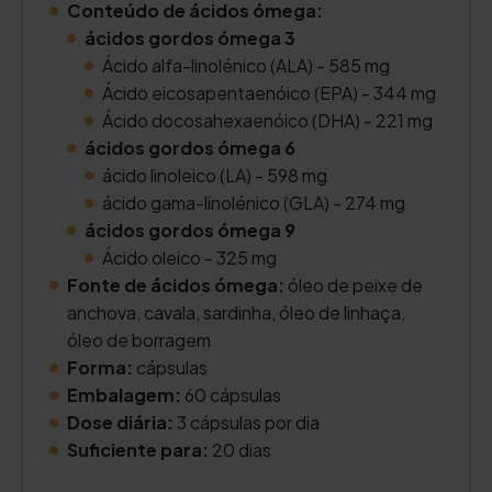
Conteúdo de ácidos ómega:
ácidos gordos ómega 3
Ácido alfa-linolénico (ALA) - 585 mg
Ácido eicosapentaenóico (EPA) - 344 mg
Ácido docosahexaenóico (DHA) - 221 mg
ácidos gordos ómega 6
ácido linoleico (LA) - 598 mg
ácido gama-linolénico (GLA) - 274 mg
ácidos gordos ómega 9
Ácido oleico - 325 mg
Fonte de ácidos ómega:
óleo de peixe de
anchova, cavala, sardinha, óleo de linhaça,
óleo de borragem
Forma:
cápsulas
Embalagem:
60 cápsulas
Dose diária:
3 cápsulas por dia
Suficiente para:
20 dias