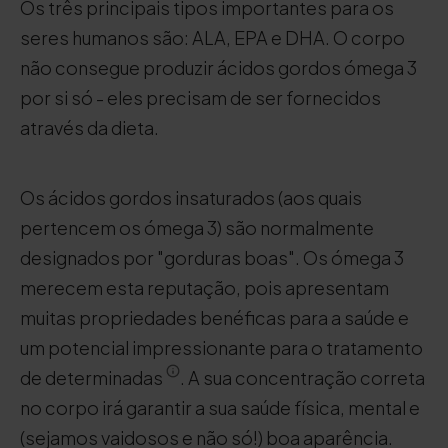
Os três principais tipos importantes para os
seres humanos são: ALA, EPA e DHA. O corpo
não consegue produzir ácidos gordos ómega 3
por si só - eles precisam de ser fornecidos
através da dieta.
Os ácidos gordos insaturados (aos quais
pertencem os ómega 3) são normalmente
designados por "gorduras boas". Os ómega 3
merecem esta reputação, pois apresentam
muitas propriedades benéficas para a saúde e
um potencial impressionante para o tratamento
de determinadas
. A sua concentração correta
no corpo irá garantir a sua saúde física, mental e
(sejamos vaidosos e não só!) boa aparência.