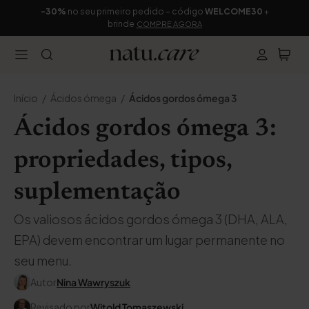
-30%
no seu primeiro pedido – código
WELCOME30
+
brinde
COMPRE AGORA
Início
Ácidos ómega
Ácidos gordos ómega 3
Ácidos gordos ómega 3:
propriedades, tipos,
suplementação
Os valiosos ácidos gordos ómega 3 (DHA, ALA,
EPA) devem encontrar um lugar permanente no
seu menu.
Autor
Nina Wawryszuk
Revisado por
Witold Tomaszewski