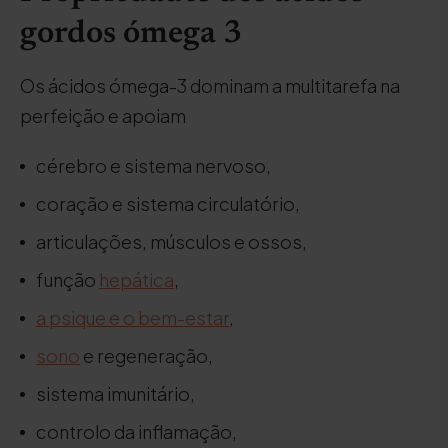
gordos ómega 3
Os ácidos ómega-3 dominam a multitarefa na
perfeição e apoiam
cérebro e sistema nervoso,
coração e sistema circulatório,
articulações, músculos e ossos,
função
hepática
,
a psique e o bem-estar
,
sono
e regeneração,
sistema imunitário,
controlo da inflamação,