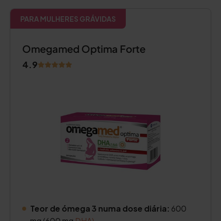
PARA MULHERES GRÁVIDAS
Omegamed Optima Forte
4.9
Teor de ómega 3 numa dose diária:
600
mg (600 mg
DHA)