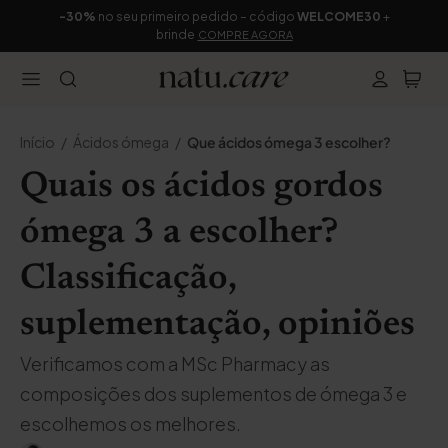
-30%
no seu primeiro pedido – código
WELCOME30
+
brinde
COMPRE AGORA
Início
Ácidos ómega
Que ácidos ómega 3 escolher?
Quais os ácidos gordos
ómega 3 a escolher?
Classificação,
suplementação, opiniões
Verificamos com a MSc Pharmacy as
composições dos suplementos de ómega 3 e
escolhemos os melhores.