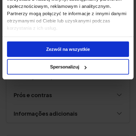
iodo
,
vitamina D
społecznościowym, reklamowym i analitycznym.
Forma:
cápsulas
Partnerzy mogą połączyć te informacje z innymi danymi
Dose:
2 cápsulas por dia
otrzymanymi od Ciebie lub uzyskanymi podczas
Suficiente para:
30 dias
korzystania z ich usług.
Verificar o preço
Zezwól na wszystkie
Spersonalizuj
Descrição do produto
Prós e contras
Informações adicionais