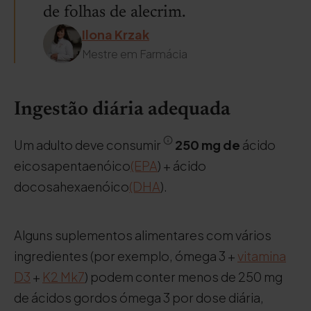
de folhas de alecrim.
Ilona Krzak
Mestre em Farmácia
Ingestão diária adequada
Um adulto deve consumir
250 mg de
ácido
eicosapentaenóico
(EPA
) + ácido
docosahexaenóico
(DHA
).
Alguns suplementos alimentares com vários
ingredientes (por exemplo, ómega 3 +
vitamina
D3
+
K2 Mk7
) podem conter menos de 250 mg
de ácidos gordos ómega 3 por dose diária,