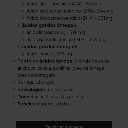
Ácido alfa-linolénico (ALA) - 585 mg
Ácido eicosapentaenóico (EPA) - 344 mg
Ácido docosahexaenóico (DHA) - 221 mg
ácidos gordos ómega 6
ácido linoleico (LA) - 598 mg
ácido gama-linolénico (GLA) - 274 mg
ácidos gordos ómega 9
Ácido oleico - 325 mg
Fonte de ácidos ómega:
óleo de peixe de
anchova, cavala, sardinha, óleo de linhaça,
óleo de borragem
Forma:
cápsulas
Embalagem:
60 cápsulas
Dose diária:
3 cápsulas por dia
Suficiente para:
20 dias
Verificar o preço