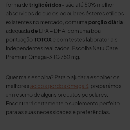
forma de
triglicéridos
- são até 50% melhor
absorvidos do que os populares ésteres etílicos
existentes no mercado, com uma
porção diária
adequada
de
EPA + DHA, com uma boa
pontuação
TOTOX
e com testes laboratoriais
independentes realizados. Escolha Natu.Care
Premium Omega-3 TG 750 mg.
Quer mais escolha? Para o ajudar a escolher os
melhores
ácidos gordos ómega 3
, preparámos
um resumo de alguns produtos populares.
Encontrará certamente o suplemento perfeito
para as suas necessidades e preferências.