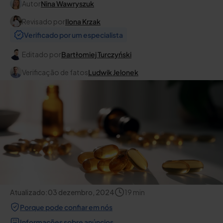
Autor
Nina Wawryszuk
Revisado por
Ilona Krzak
Verificado por um especialista
Editado por
Bartłomiej Turczyński
Verificação de fatos
Ludwik Jelonek
Atualizado:
03 dezembro, 2024
19
min
Porque pode confiar em nós
Informações sobre anúncios