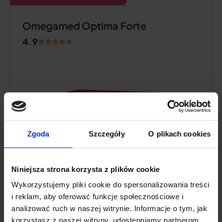
Omegamed Optima Forte
4.9
Zgoda
Szczegóły
O plikach cookies
Niniejsza strona korzysta z plików cookie
Wykorzystujemy pliki cookie do spersonalizowania treści
Teor de ómega 3 numa dose diária:
600
i reklam, aby oferować funkcje społecznościowe i
mg (600 mg
DHA)
analizować ruch w naszej witrynie. Informacje o tym, jak
Outros ingredientes activos:
ácido fólico
,
korzystasz z naszej witryny, udostępniamy partnerom