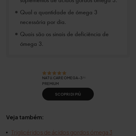
suplementos de ácidos gordos ómega 3.
Qual a quantidade de ómega 3
necessária por dia.
Quais são os sinais de deficiência de
ómega 3.
NATU.CARE OMEGA-3ᵀᴳ
PREMIUM
SCOPRI DI PIÙ
Veja também:
Triglicéridos de ácidos gordos ómega 3