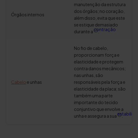
manutenção da estrutura
dos órgãos; no coração,
Órgãos internos
além disso, evita que este
se estique demasiado
contração
durante a
.
No fio de cabelo,
proporcionam força e
elasticidade e protegem
contra danos mecânicos;
nas unhas, são
Cabelo
e unhas
responsáveis pela força e
elasticidade da placa; são
também uma parte
importante do tecido
conjuntivo que envolve a
estabilida
unha e assegura a sua
.