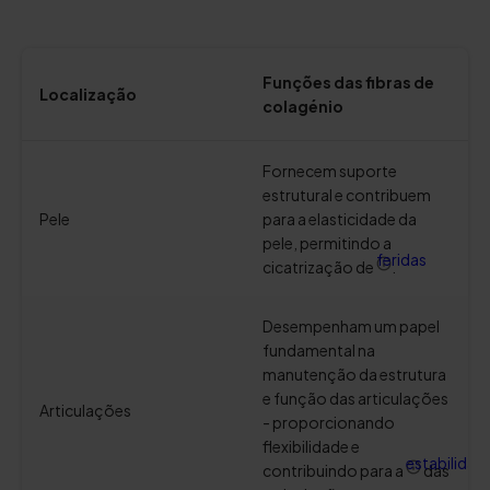
Funções das fibras de
Localização
colagénio
Fornecem suporte
estrutural e contribuem
Pele
para a elasticidade da
pele, permitindo a
feridas
cicatrização de
.
Desempenham um papel
fundamental na
manutenção da estrutura
e função das articulações
Articulações
- proporcionando
flexibilidade e
estabilidad
contribuindo para a
das