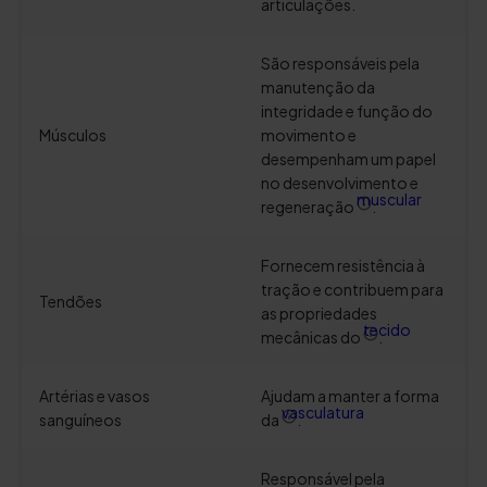
articulações.
São responsáveis pela
manutenção da
integridade e função do
Músculos
movimento e
desempenham um papel
no desenvolvimento e
muscular
regeneração
.
Fornecem resistência à
tração e contribuem para
Tendões
as propriedades
tecido
mecânicas do
.
Artérias e vasos
Ajudam a manter a forma
vasculatura
sanguíneos
da
.
Responsável pela