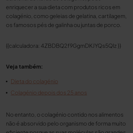
enriquecer a sua dieta com produtos ricos em
colagénio, como geleias de gelatina, cartilagem,
os famosos pés de galinha ou juntas de porco.
{{calculadora: 4ZBDBQ2f9GgmDKJYQs5Qlz }}
Veja também:
Dieta do colagénio
Colagénio depois dos 25 anos
No entanto, o colagénio contido nos alimentos
não é absorvido pelo organismo de forma muito
eficiente porque as suas moléculas são grandes