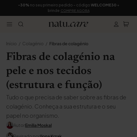
-30%
no seu primeiro pedido – código
WELCOME30
+
brinde
COMPRE AGORA
Início
Colagénio
Fibras de colagénio
Fibras de colagénio na
pele e nos tecidos
(estrutura e função)
Tudo o que precisa de saber sobre as fibras de
colagénio. Conheça a sua estrutura e o seu
papel no organismo.
Autor
Emilia Moskal
Revisado por
Ilona Krzak