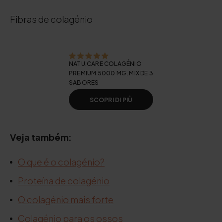
Fibras de colagénio
NATU.CARE COLAGÉNIO
PREMIUM 5000 MG, MIX DE 3
SABORES
SCOPRI DI PIÙ
Veja também:
O que é o colagénio?
Proteína de colagénio
O colagénio mais forte
Colagénio para os ossos