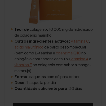
Teor de
colagénio
:
10 000 mg de hidrolisado
de colagénio marinho
Outros ingredientes activos:
vitamina C
,
ácido hialurónico
de baixo peso molecular
(bem como L-teanina e
coenzima Q10
no
colagénio com sabor a cacau ou
vitamina A
e
vitamina E
no colagénio com sabor a manga-
maracujá)
Forma:
saquetas com pó para beber
Dose:
1 saqueta por dia
Quantidade suficiente para:
30 dias