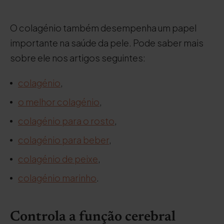
O colagénio também desempenha um papel
importante na saúde da pele. Pode saber mais
sobre ele nos artigos seguintes:
colagénio
,
o melhor colagénio
,
colagénio para o rosto
,
colagénio para beber
,
colagénio de peixe
,
colagénio marinho
.
Controla a função cerebral