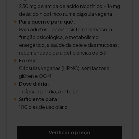
250 mg de amida de ácido nicotínico + 16 mg
de ácido nicotínico numa cápsula vegana
Para quem e para quê.
Para adultos - apoia o sistema nervoso, a
função psicológica, o metabolismo
energético, a saúde da pele e das mucosas;
recomendado para deficiências de B3
Forma:
Cápsulas veganas (HPMC), sem lactose,
glúten e OGM
Dose diária:
1 cápsula por dia, à refeição
Suficiente para:
100 dias de uso diário
Verificar o preço