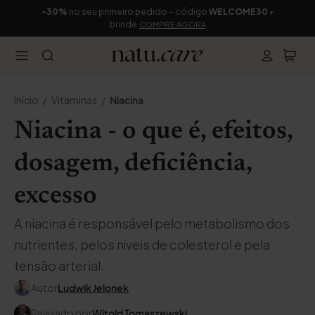
-30%
no seu primeiro pedido – código
WELCOME30
+
brinde
COMPRE AGORA
Início
Vitaminas
Niacina
Niacina - o que é, efeitos,
dosagem, deficiência,
excesso
A niacina é responsável pelo metabolismo dos
nutrientes, pelos níveis de colesterol e pela
tensão arterial.
Autor
Ludwik Jelonek
Revisado por
Witold Tomaszewski