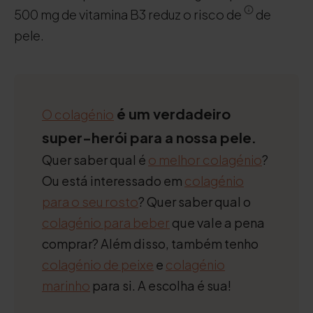
500 mg de vitamina B3 reduz o risco de
de
pele.
é um verdadeiro
O colagénio
super-herói para a nossa pele.
Quer saber qual é
o melhor colagénio
?
Ou está interessado em
colagénio
para o seu rosto
? Quer saber qual o
colagénio para beber
que vale a pena
comprar? Além disso, também tenho
colagénio de peixe
e
colagénio
marinho
para si. A escolha é sua!