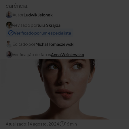
carência.
Autor
Ludwik Jelonek
Revisado por
Julia Skrajda
Verificado por um especialista
Editado por
Michał Tomaszewski
Verificação de fatos
Anna Wiśniewska
Atualizado:
14 agosto, 2024
16
min