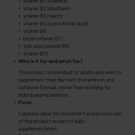
vitamin B1 (thiamine)
vitamin B2 (riboflavin)
vitamin B3 (niacin)
vitamin B5 (pantothenic acid)
vitamin B6
biotin (vitamin B7)
folic acid (vitamin B9)
vitamin B12
Who is it for and what for?
The product is intended for adults who wish to
supplement their diet with B vitamins in one
cohesive formula, rather than reaching for
individual preparations.
Form:
Capsules allow for convenient and precise use
of the product as part of daily
supplementation.