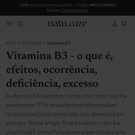
-30%
no seu primeiro pedido – código
WELCOME30
+
brinde
COMPRE AGORA
Início
Vitaminas
Vitamina B3
Vitamina B3 - o que é,
efeitos, ocorrência,
deficiência, excesso
A vitamina B3 (também conhecida como niacina
ou vitamina PP) é uma vitamina hidrossolúvel
responsável pela conversão dos alimentos em
energia. Neste artigo, ficará a saber o que é a
vitamina B3, como funciona e a que conduz uma