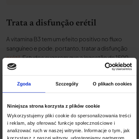
Trata a disfunção erétil
A vitamina B3 tem um efeito positivo no fluxo
sanguíneo e pode, portanto, tratar a disfunção
erétil
. Estudos sugerem que a ingestão de 1500
mg de vitamina B3 por dia ajuda a melhorar a
função sexual dos
.
Zgoda
Szczegóły
O plikach cookies
Niniejsza strona korzysta z plików cookie
Poderá ter interesse em:
Zinco -
Wykorzystujemy pliki cookie do spersonalizowania treści
propriedades, ocorrência, deficiência,
i reklam, aby oferować funkcje społecznościowe i
analizować ruch w naszej witrynie. Informacje o tym, jak
excesso
korzystasz z naszej witryny, udostępniamy partnerom