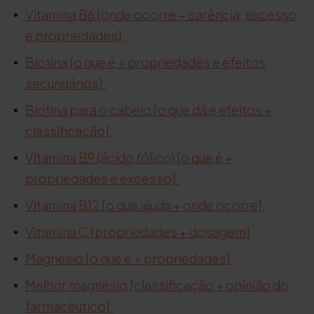
Vitamina B6 [onde ocorre + carência, excesso
e propriedades].
Biotina [o que é + propriedades e efeitos
secundários].
Biotina para o cabelo [o que dá e efeitos +
classificação].
Vitamina B9 (ácido fólico) [o que é +
propriedades e excesso].
Vitamina B12 [o que ajuda + onde ocorre].
Vitamina C [propriedades + dosagem]
Magnésio [o que é + propriedades].
Melhor magnésio [classificação + opinião do
farmacêutico].