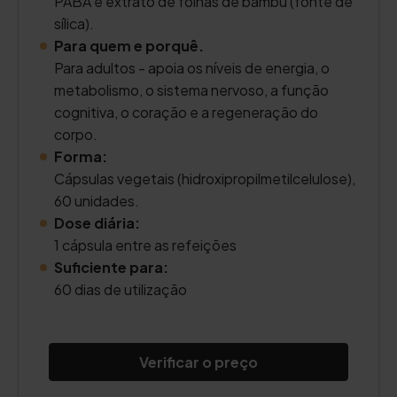
PABA e extrato de folhas de bambu (fonte de
sílica).
Para quem e porquê.
Para adultos - apoia os níveis de energia, o
metabolismo, o sistema nervoso, a função
cognitiva, o coração e a regeneração do
corpo.
Forma:
Cápsulas vegetais (hidroxipropilmetilcelulose),
60 unidades.
Dose diária:
1 cápsula entre as refeições
Suficiente para:
60 dias de utilização
Verificar o preço