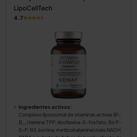
LipoCellTech
4.7
Ingredientes activos:
Complexo lipossomal de vitaminas activas B¹-
B₁₂ (tiamina TPP, riboflavina-5-fosfato, B6 P-
5-P, B5, biotina, metilcobalamina) mais NADH,