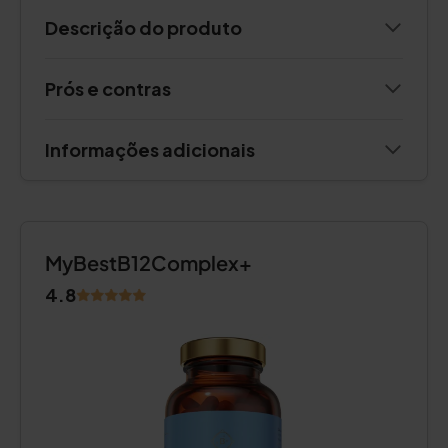
Descrição do produto
Prós e contras
Informações adicionais
MyBestB12Complex+
4.8