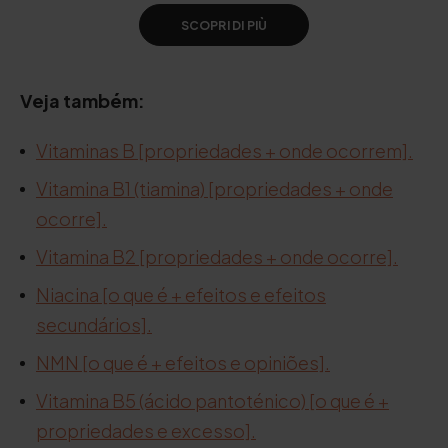
SCOPRI DI PIÙ
Veja também:
Vitaminas B [propriedades + onde ocorrem].
Vitamina B1 (tiamina) [propriedades + onde
ocorre].
Vitamina B2 [propriedades + onde ocorre].
Niacina [o que é + efeitos e efeitos
secundários].
NMN [o que é + efeitos e opiniões].
Vitamina B5 (ácido pantoténico) [o que é +
propriedades e excesso].