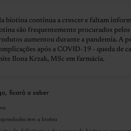
 biotina continua a crescer e faltam inform
otina são frequentemente procurados pelos
produtos aumentou durante a pandemia. A p
complicações após a COVID-19 - queda de ca
mite Ilona Krzak, MSc em farmácia.
go, ficará a saber
ina
priedades tem a biotina
feitos da deficiência e do excesso de biotina no organis