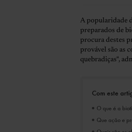
A popularidade da
preparados de bi
procura destes 
provável são as 
quebradiças", ad
Com este arti
O que é a biot
Que ação e pro
Quais são os e