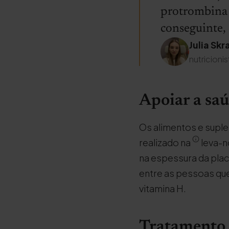
protrombina 
conseguinte, 
Julia Skr
nutricionis
Apoiar a sa
Os alimentos e supl
realizado na
leva-n
na espessura da pla
entre as pessoas q
vitamina H.
Tratamento 