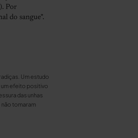
). Por
mal do sangue".
radiças. Um estudo
 um efeito positivo
essura das unhas
e não tomaram