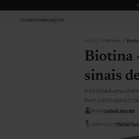
-
LOJA
BLOG
AVALIAÇÕES
Início
Vitaminas
Bioti
Biotina -
sinais d
A biotina é uma vita
bem como para o met
Autor
Ludwik Jelonek
Editado por
Michał To