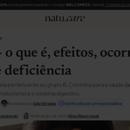
30%
no seu primeiro pedido – código
WELCOME30
+ brinde
COMPRE AGO
na
 o que é, efeitos, ocor
e deficiência
mina pertencente ao grupo B. Contribui para a saúde da
abolismo e o sistema digestivo.
Revisado por
Julia Skrajda
Verificado por um especialista
maszewski
Verificação de fatos
Nina Wawryszuk