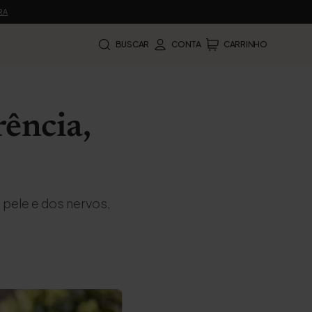
RA
BUSCAR
CONTA
CARRINHO
rência,
 pele e dos nervos,