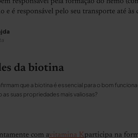
bém responsável pela formação do hemo (c
io e é responsável pelo seu transporte até às 
ajda
ta
es da biotina
firmam que a biotina é essencial para o bom funcio
o as suas propriedades mais valiosas?
juntamente com a
vitamina K
participa na for