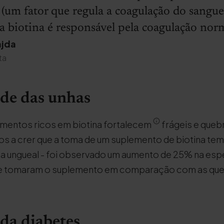
(um fator que regula a coagulação do sangue
a biotina é responsável pela coagulação nor
ajda
ta
úde das unhas
ementos ricos em biotina fortalecem
frágeis e queb
os a crer que a toma de um suplemento de biotina tem
ca ungueal - foi observado um aumento de 25% na esp
ue tomaram o suplemento em comparação com as qu
da diabetes