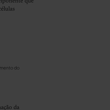
omponente que
células
namento do
mação da