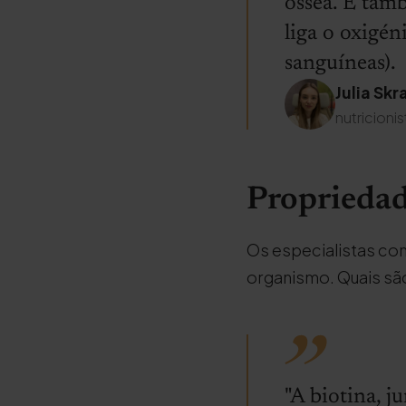
óssea. É tam
liga o oxigén
sanguíneas).
Julia Skr
nutricionis
Propriedad
Os especialistas con
organismo. Quais sã
"A biotina, 