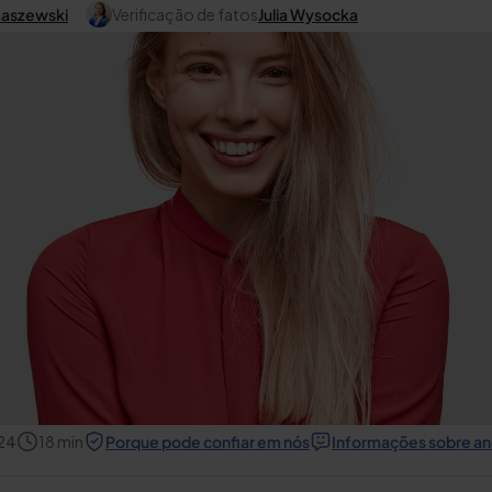
maszewski
Verificação de fatos
Julia Wysocka
024
18
min
Porque pode confiar em nós
Informações sobre an