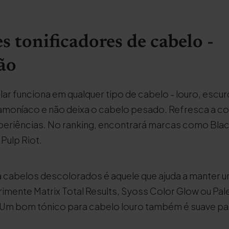
s tonificadores de cabelo -
ão
lar funciona em qualquer tipo de cabelo - louro, escu
oníaco e não deixa o cabelo pesado. Refresca a cor
periências. No ranking, encontrará marcas como Blac
 Pulp Riot.
 cabelos descolorados é aquele que ajuda a manter u
imente Matrix Total Results, Syoss Color Glow ou Pal
Um bom tónico para cabelo louro também é suave para 