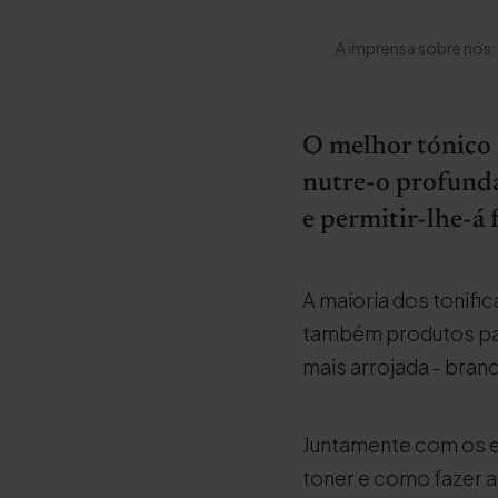
A imprensa sobre nós:
O melhor tónico 
nutre-o profundam
e permitir-lhe-á 
A maioria dos tonifi
também produtos par
mais arrojada - branc
Juntamente com os e
toner e como fazer a