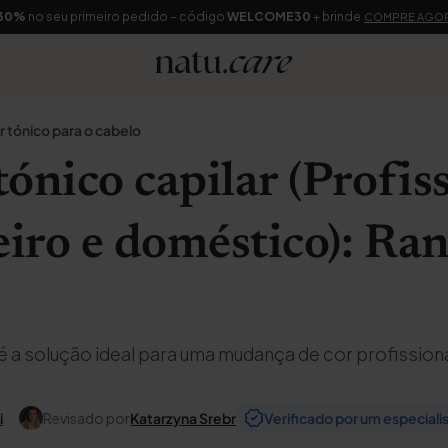
30%
no seu primeiro pedido – código
WELCOME30
+ brinde
COMPRE AGO
 tónico para o cabelo
ónico capilar (Profiss
eiro e doméstico): Ra
é a solução ideal para uma mudança de cor profission
i
Revisado por
Katarzyna Srebr
Verificado por um especiali