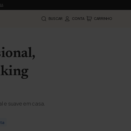
RA
BUSCAR
CONTA
CARRINHO
ional,
nking
al e suave em casa.
sta