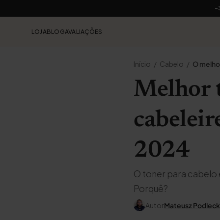
-
LOJA
BLOG
AVALIAÇÕES
Início
Cabelo
O melhor
Melhor t
cabeleir
2024
O toner para cabelo 
Porquê?
Autor
Mateusz Podleck