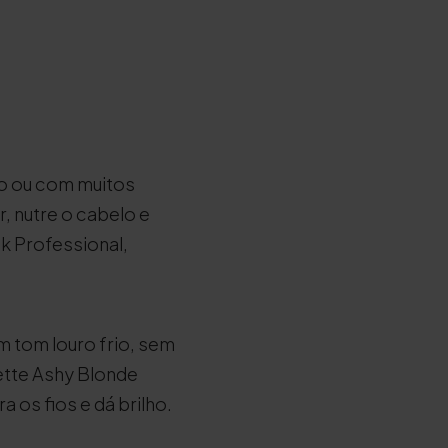
ro ou com muitos
, nutre o cabelo e
k Professional,
m tom louro frio, sem
ette Ashy Blonde
os fios e dá brilho.