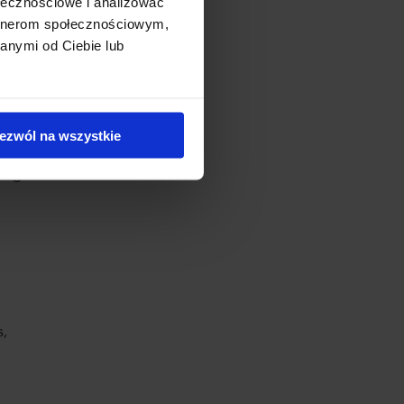
ołecznościowe i analizować
artnerom społecznościowym,
anymi od Ciebie lub
r toner?
três partes
.
ezwól na wszystkie
segunda inclui
s,