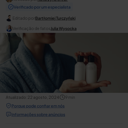
Verificado por um especialista
Editado por
Bartłomiej Turczyński
Verificação de fatos
Julia Wysocka
Atualizado:
22 agosto, 2024
9
min
Porque pode confiar em nós
Informações sobre anúncios