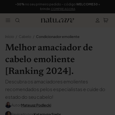
-30%
no seu primeiro pedido – código
WELCOME30
+
brinde
COMPRE AGORA
Início
Cabelo
Condicionador emoliente
Melhor amaciador de
cabelo emoliente
[Ranking 2024].
Descubra os amaciadores emolientes
recomendados pelos especialistas e cuide do
estado do seu cabelo!
Autor
Mateusz Podlecki
Revisado por
Katarzyna Srebr