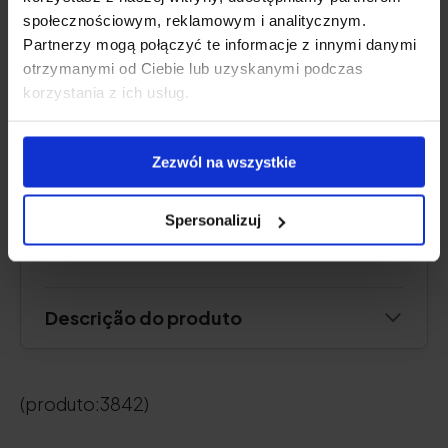
społecznościowym, reklamowym i analitycznym.
Partnerzy mogą połączyć te informacje z innymi danymi
otrzymanymi od Ciebie lub uzyskanymi podczas
korzystania z ich usług.
Cabelo hidratado e elástico sem estática ou
peso
Zezwól na wszystkie
Spersonalizuj
Verificar o preço
Descrição do produto
(produto:3842)