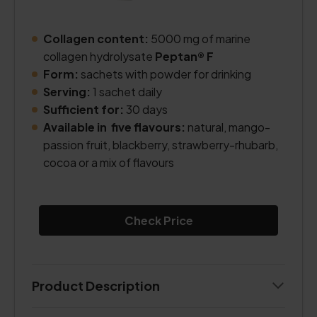
Collagen content:
5000 mg of marine
collagen hydrolysate
Peptan® F
Form:
sachets with powder for drinking
Serving:
1 sachet daily
Sufficient for:
30 days
Available in five flavours:
natural, mango-
passion fruit, blackberry, strawberry-rhubarb,
cocoa or a mix of flavours
Check Price
Product Description