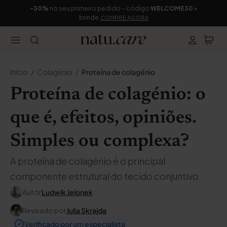
-30%
no seu primeiro pedido – código
WELCOME30
+
brinde
COMPRE AGORA
Início
Colagénio
Proteína de colagénio
Proteína de colagénio: o
que é, efeitos, opiniões.
Simples ou complexa?
A proteína de colagénio é o principal
componente estrutural do tecido conjuntivo.
Autor
Ludwik Jelonek
Revisado por
Julia Skrajda
Verificado por um especialista