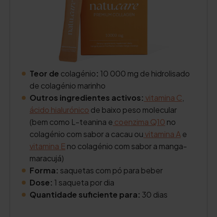
Teor de
colagénio
:
10 000 mg de hidrolisado
de colagénio marinho
Outros ingredientes activos:
vitamina C
,
ácido hialurónico
de baixo peso molecular
(bem como L-teanina e
coenzima Q10
no
colagénio com sabor a cacau ou
vitamina A
e
vitamina E
no colagénio com sabor a manga-
maracujá)
Forma:
saquetas com pó para beber
Dose:
1 saqueta por dia
Quantidade suficiente para:
30 dias