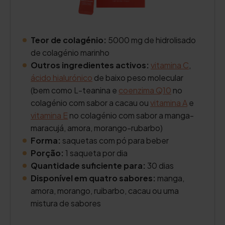
Teor de colagénio:
5000 mg de hidrolisado
de colagénio marinho
Outros ingredientes activos:
vitamina C
,
ácido hialurónico
de baixo peso molecular
(bem como L-teanina e
coenzima Q10
no
colagénio com sabor a cacau ou
vitamina A
e
vitamina E
no colagénio com sabor a manga-
maracujá, amora, morango-rubarbo)
Forma:
saquetas com pó para beber
Porção:
1 saqueta por dia
Quantidade suficiente para:
30 dias
Disponível em quatro sabores:
manga,
amora, morango, ruibarbo, cacau ou uma
mistura de sabores