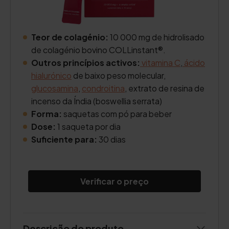
Teor de colagénio:
10 000 mg de hidrolisado
de colagénio bovino COLLinstant®.
Outros princípios activos:
vitamina C
,
ácido
hialurónico
de baixo peso molecular,
glucosamina
,
condroitina
, extrato de resina de
incenso da Índia (boswellia serrata)
Forma:
saquetas com pó para beber
Dose:
1 saqueta por dia
Suficiente para:
30 dias
Verificar o preço
Descrição do produto