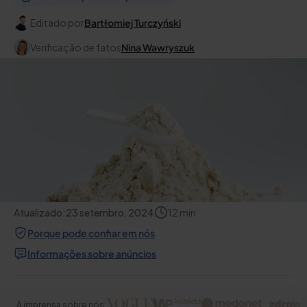
Editado por
Bartłomiej Turczyński
Verificação de fatos
Nina Wawryszuk
Atualizado:
23 setembro, 2024
12
min
Porque pode confiar em nós
Informações sobre anúncios
A imprensa sobre nós: