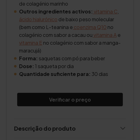
de colagénio marinho
Outros ingredientes activos:
vitamina C
,
ácido hialurónico
de baixo peso molecular
(bem como L-teanina e
coenzima Q10
no
colagénio com sabor a cacau ou
vitamina A
e
vitamina E
no colagénio com sabor a manga-
maracujá)
Forma:
saquetas com pó para beber
Dose:
1 saqueta por dia
Quantidade suficiente para:
30 dias
Verificar o preço
Descrição do produto