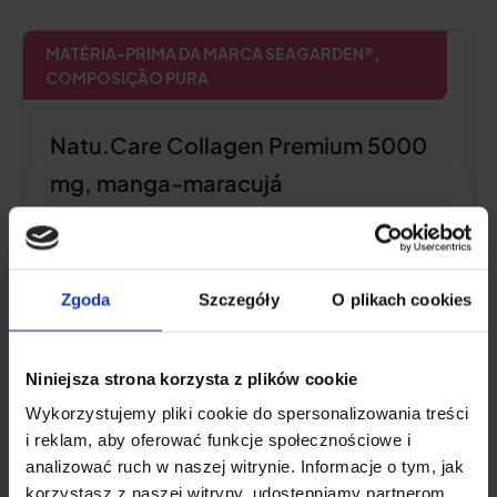
MATÉRIA-PRIMA DA MARCA SEAGARDEN®,
COMPOSIÇÃO PURA
Natu.Care Collagen Premium 5000
mg, manga-maracujá
5.0
Zgoda
Szczegóły
O plikach cookies
Niniejsza strona korzysta z plików cookie
Wykorzystujemy pliki cookie do spersonalizowania treści
i reklam, aby oferować funkcje społecznościowe i
analizować ruch w naszej witrynie. Informacje o tym, jak
korzystasz z naszej witryny, udostępniamy partnerom