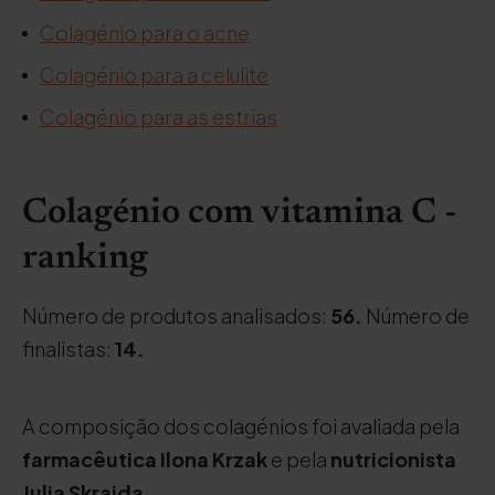
Colagénio para o acne
Colagénio para a celulite
Colagénio para as estrias
Colagénio com vitamina C -
ranking
Número de produtos analisados:
56.
Número de
finalistas:
14.
A composição dos colagénios foi avaliada pela
farmacêutica Ilona Krzak
e pela
nutricionista
Julia Skrajda
.