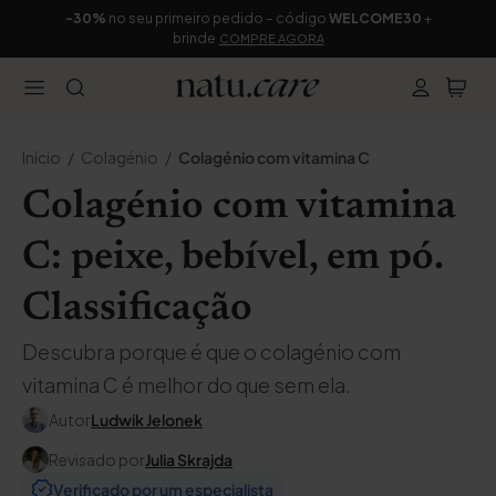
-30%
no seu primeiro pedido – código
WELCOME30
+
brinde
COMPRE AGORA
Início
Colagénio
Colagénio com vitamina C
Colagénio com vitamina
C: peixe, bebível, em pó.
Classificação
Descubra porque é que o colagénio com
vitamina C é melhor do que sem ela.
Autor
Ludwik Jelonek
Revisado por
Julia Skrajda
Verificado por um especialista