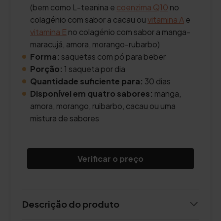
(bem como L-teanina e
coenzima Q10
no
colagénio com sabor a cacau ou
vitamina A
e
vitamina E
no colagénio com sabor a manga-
maracujá, amora, morango-rubarbo)
Forma:
saquetas com pó para beber
Porção:
1 saqueta por dia
Quantidade suficiente para:
30 dias
Disponível em quatro sabores:
manga,
amora, morango, ruibarbo, cacau ou uma
mistura de sabores
Verificar o preço
Descrição do produto