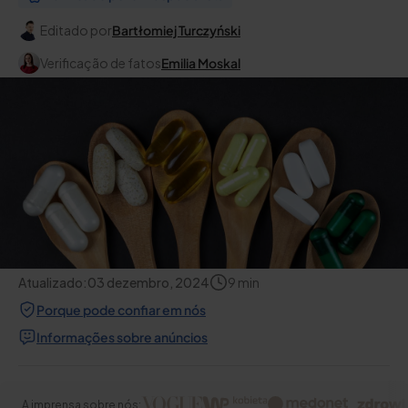
Editado por
Bartłomiej Turczyński
Verificação de fatos
Emilia Moskal
Atualizado:
03 dezembro, 2024
9
min
Porque pode confiar em nós
Informações sobre anúncios
A imprensa sobre nós: