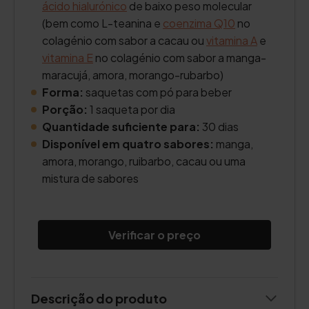
ácido hialurónico
de baixo peso molecular
(bem como L-teanina e
coenzima Q10
no
colagénio com sabor a cacau ou
vitamina A
e
vitamina E
no colagénio com sabor a manga-
maracujá, amora, morango-rubarbo)
Forma:
saquetas com pó para beber
Porção:
1 saqueta por dia
Quantidade suficiente para:
30 dias
Disponível em quatro sabores:
manga,
amora, morango, ruibarbo, cacau ou uma
mistura de sabores
Verificar o preço
Descrição do produto