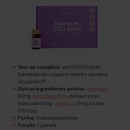
Teor de colagénio:
até 10 000 mg de
hidrolisado de colagénio marinho da marca
Seagarden®
.
Outros ingredientes activos:
vitamina C
80mg,
ácido hialurónico
de baixo peso
molecular 60mg,
vitamina E
12mg, biotina
2500 µg.
Forma:
Frascos para beber.
Porção:
1 garrafa