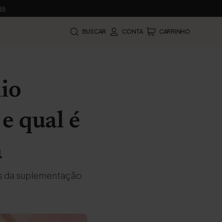
RA
BUSCAR
CONTA
CARRINHO
nio
 e qual é
a
os da suplementação