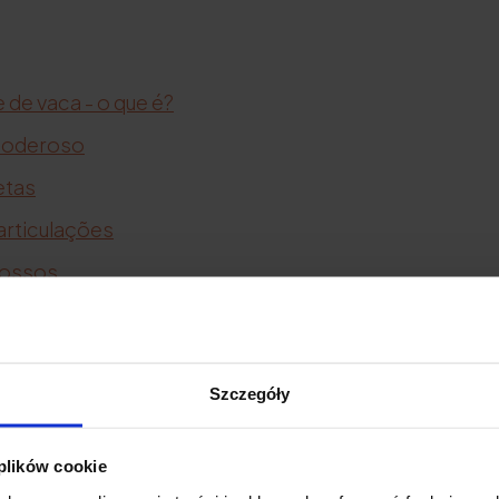
 de vaca - o que é?
 poderoso
etas
articulações
 ossos
cabelo
rosto
Szczegóły
rugas
ele
 plików cookie
estrias