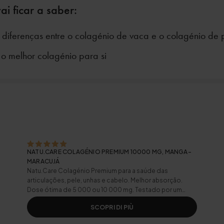
ai ficar a saber:
 diferenças entre o colagénio de vaca e o colagénio de 
o melhor colagénio para si
NATU.CARE COLAGÉNIO PREMIUM 10000 MG, MANGA-
MARACUJÁ
Natu.Care Colagénio Premium para a saúde das
articulações, pele, unhas e cabelo. Melhor absorção.
Dose ótima de 5 000 ou 10 000 mg. Testado por um
laboratório independente.
SCOPRI DI PIÙ