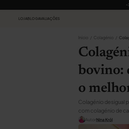
-
LOJA
BLOG
AVALIAÇÕES
Início
Colagénio
Colag
Colagéni
bovino: 
o melhor
Colagénio desigual 
com colagénio de car
Autor
Nina Król