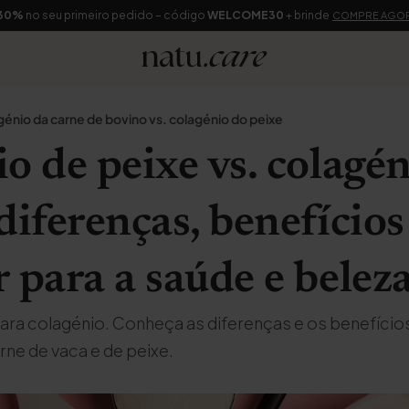
30%
no seu primeiro pedido – código
WELCOME30
+ brinde
COMPRE AGO
énio da carne de bovino vs. colagénio do peixe
o de peixe vs. colagé
diferenças, benefícios
 para a saúde e belez
para colagénio. Conheça as diferenças e os benefíci
ne de vaca e de peixe.