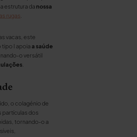
a estrutura da
nossa
as rugas
.
as vacas, este
o tipo I apoia
a saúde
rnando-o versátil
iculações
.
ade
do, o colagénio de
 partículas dos
idas, tornando-o a
íveis,