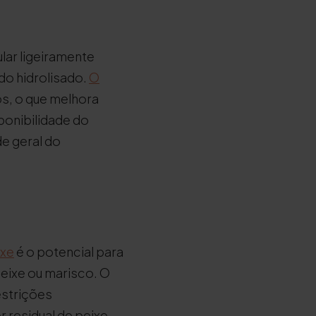
lar ligeiramente
do hidrolisado.
O
s, o que melhora
ponibilidade do
de geral do
ixe
é o potencial para
peixe ou marisco. O
estrições
residual de peixe