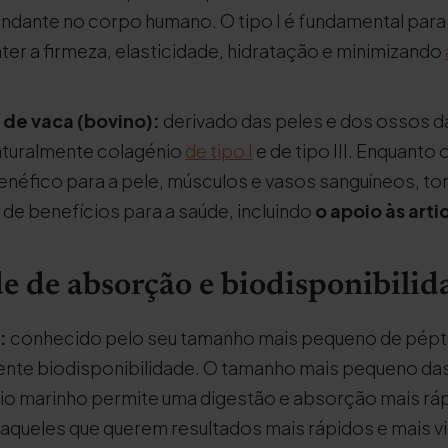
ndante no corpo humano. O tipo I é fundamental para 
ter a firmeza, elasticidade, hidratação e minimizando
 de vaca (bovino):
derivado das peles e dos ossos d
turalmente colagénio
de tipo I
e de tipo III. Enquanto 
é benéfico para a pele, músculos e vasos sanguíneos, to
de benefícios para a saúde, incluindo
o apoio às art
e de absorção e biodisponibilid
:
conhecido pelo seu tamanho mais pequeno de pépti
ente biodisponibilidade. O tamanho mais pequeno das
io marinho permite uma digestão e absorção mais ráp
aqueles que querem resultados mais rápidos e mais vis