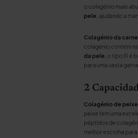
o colagénio mais abu
pele
, ajudando a man
Colagénio da carne
colagénio contém na
da pele
, o tipo III 
para uma vasta gama 
2 Capacidad
Colagénio de peixe
peixe tem uma excel
péptidos de colagén
melhor escolha para 