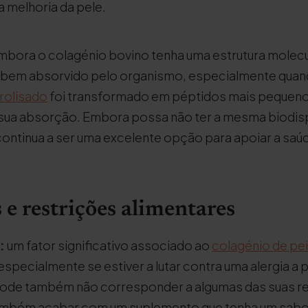
 melhoria da pele.
bora o colagénio bovino tenha uma estrutura molecu
er bem absorvido pelo organismo, especialmente quan
rolisado
foi transformado em péptidos mais pequeno
a sua absorção. Embora possa não ter a mesma biodis
continua a ser uma excelente opção para apoiar a saú
 e restrições alimentares
:
um fator significativo associado ao
colagénio de pe
especialmente se estiver a lutar contra uma alergia a 
pode também não corresponder a algumas das suas r
ambém acabar com um suplemento que tenha um sabor 