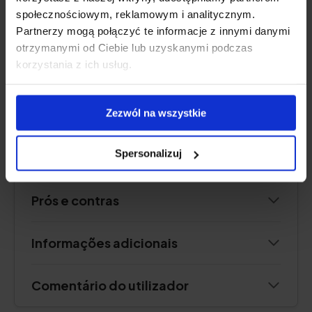
Disponível em quatro sabores:
manga,
społecznościowym, reklamowym i analitycznym.
amora, morango, ruibarbo, cacau ou uma
Partnerzy mogą połączyć te informacje z innymi danymi
mistura de sabores
otrzymanymi od Ciebie lub uzyskanymi podczas
korzystania z ich usług.
Verificar o preço
Zezwól na wszystkie
Spersonalizuj
Descrição do produto
Prós e contras
Informações adicionais
Comentário do utilizador