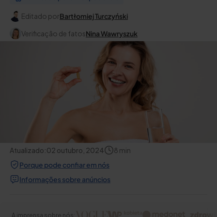
Editado por
Bartłomiej Turczyński
Verificação de fatos
Nina Wawryszuk
Atualizado:
02 outubro, 2024
8
min
Porque pode confiar em nós
Informações sobre anúncios
A imprensa sobre nós: