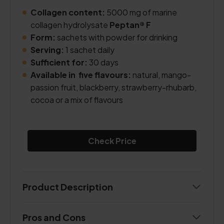
Collagen content:
5000 mg of marine
collagen hydrolysate
Peptan® F
Form:
sachets with powder for drinking
Serving:
1 sachet daily
Sufficient for:
30 days
Available in five flavours:
natural, mango-
passion fruit, blackberry, strawberry-rhubarb,
cocoa or a mix of flavours
Check Price
Product Description
Pros and Cons