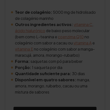
Teor de colagénio:
5000 mg de hidrolisado
de colagénio marinho
Outros ingredientes activos:
vitamina C
,
ácido hialurónico
de baixo peso molecular
(bem como L-teanina e
coenzima Q10
no
colagénio com sabor a cacau ou
vitamina A
e
vitamina E
no colagénio com sabor a manga-
maracujá, amora, morango-rubarbo)
Forma:
saquetas com pó para beber
Porção:
1 saqueta por dia
Quantidade suficiente para:
30 dias
Disponível em quatro sabores:
manga,
amora, morango, ruibarbo, cacau ou uma
mistura de sabores