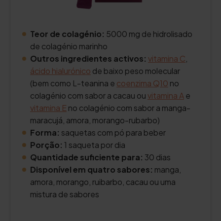
Teor de colagénio:
5000 mg de hidrolisado
de colagénio marinho
Outros ingredientes activos:
vitamina C
,
ácido hialurónico
de baixo peso molecular
(bem como L-teanina e
coenzima Q10
no
colagénio com sabor a cacau ou
vitamina A
e
vitamina E
no colagénio com sabor a manga-
maracujá, amora, morango-rubarbo)
Forma:
saquetas com pó para beber
Porção:
1 saqueta por dia
Quantidade suficiente para:
30 dias
Disponível em quatro sabores:
manga,
amora, morango, ruibarbo, cacau ou uma
mistura de sabores