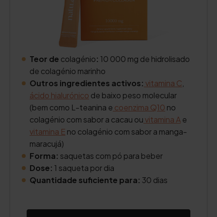
Teor de
colagénio
:
10 000 mg de hidrolisado
de colagénio marinho
Outros ingredientes activos:
vitamina C
,
ácido hialurónico
de baixo peso molecular
(bem como L-teanina e
coenzima Q10
no
colagénio com sabor a cacau ou
vitamina A
e
vitamina E
no colagénio com sabor a manga-
maracujá)
Forma:
saquetas com pó para beber
Dose:
1 saqueta por dia
Quantidade suficiente para:
30 dias