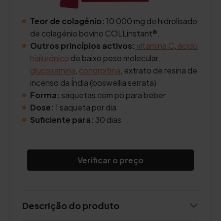
Teor de colagénio:
10 000 mg de hidrolisado
de colagénio bovino COLLinstant®.
Outros princípios activos:
vitamina C
,
ácido
hialurónico
de baixo peso molecular,
glucosamina
,
condroitina
, extrato de resina de
incenso da Índia (boswellia serrata)
Forma:
saquetas com pó para beber
Dose:
1 saqueta por dia
Suficiente para:
30 dias
Verificar o preço
Descrição do produto