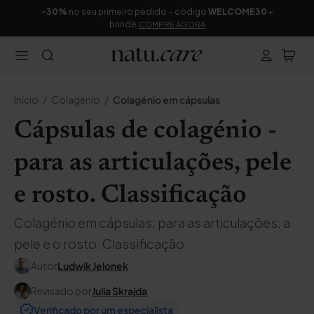
-30%
no seu primeiro pedido – código
WELCOME30
+
brinde
COMPRE AGORA
Início
Colagénio
Colagénio em cápsulas
Cápsulas de colagénio -
para as articulações, pele
e rosto. Classificação
Colagénio em cápsulas: para as articulações, a
pele e o rosto. Classificação
Autor
Ludwik Jelonek
Revisado por
Julia Skrajda
Verificado por um especialista