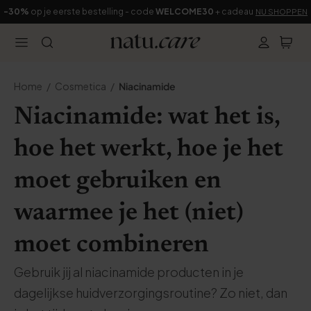
-30%
op je eerste bestelling - code
WELCOME30
+ cadeau
NU SHOPPEN
Home
Cosmetica
Niacinamide
Niacinamide: wat het is,
hoe het werkt, hoe je het
moet gebruiken en
waarmee je het (niet)
moet combineren
Gebruik jij al niacinamide producten in je
dagelijkse huidverzorgingsroutine? Zo niet, dan