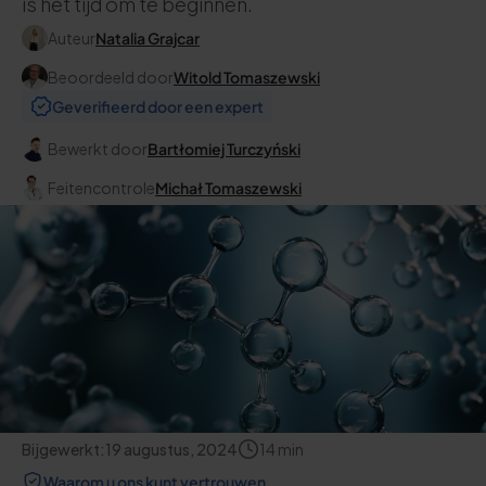
is het tijd om te beginnen.
Auteur
Natalia Grajcar
Beoordeeld door
Witold Tomaszewski
Geverifieerd door een expert
Bewerkt door
Bartłomiej Turczyński
Feitencontrole
Michał Tomaszewski
Bijgewerkt:
19 augustus, 2024
14
min
Waarom u ons kunt vertrouwen