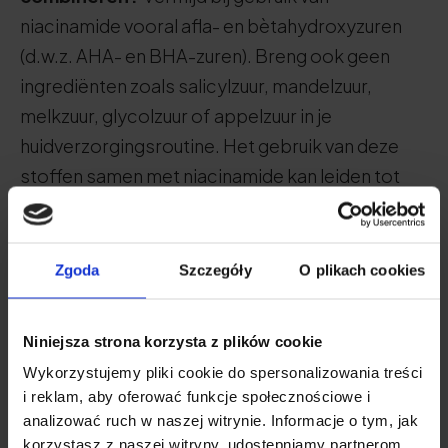
niacinamide vooral afla- en bètahydroxyzuren
(d.w.z. AHA- en BHA-zuren). Breng ook geen
ingrediënten zoals salicylzuur, mandelzuur,
melkzuur, glycolzuur of appelzuur in je
huidverzorgingsroutine. Het gebruik van deze
stoffen samen met niacinamide kan leiden tot
huidirritatie.
Zgoda
Szczegóły
O plikach cookies
Voordat je cosmetica met
niacinamide koopt -
Niniejsza strona korzysta z plików cookie
identificeer je huidtype en
Wykorzystujemy pliki cookie do spersonalizowania treści
i reklam, aby oferować funkcje społecznościowe i
huidbehoeften
analizować ruch w naszej witrynie. Informacje o tym, jak
korzystasz z naszej witryny, udostępniamy partnerom