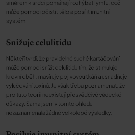
směrem k srdci pomáhají rozhýbat lymfu, což
může pomoci očistit tělo a posílit imunitní
systém.
Snižuje celulitidu
Někteří tvrdí, že pravidelné suché kartáčování
může pomoci snížit celulitidu tím, že stimuluje
krevní oběh, masíruje pojivovou tkáň a usnadňuje
vylučování toxinů. Je však třeba poznamenat, že
pro tuto teorii neexistují přesvědčivé vědecké
důkazy. Sama jsem v tomto ohledu
nezaznamenala žádné velkolepé výsledky.