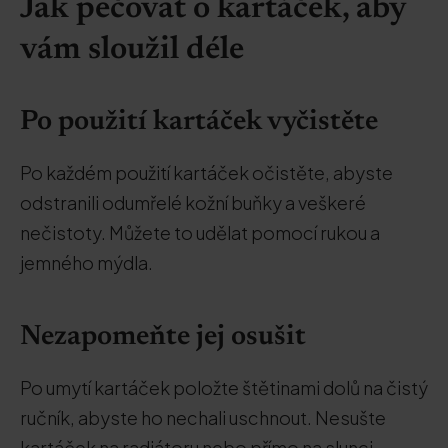
Jak pečovat o kartáček, aby
vám sloužil déle
Po použití kartáček vyčistěte
Po každém použití kartáček očistěte, abyste
odstranili odumřelé kožní buňky a veškeré
nečistoty. Můžete to udělat pomocí rukou a
jemného mýdla.
Nezapomeňte jej osušit
Po umytí kartáček položte štětinami dolů na čistý
ručník, abyste ho nechali uschnout. Nesušte
kartáček na radiátoru nebo přímo na slunci,