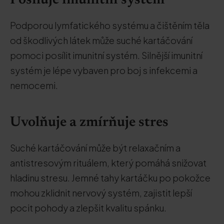
Posiluje imunitní systém
Podporou lymfatického systému a čištěním těla
od škodlivých látek může suché kartáčování
pomoci posílit imunitní systém. Silnější imunitní
systém je lépe vybaven pro boj s infekcemi a
nemocemi.
Uvolňuje a zmírňuje stres
Suché kartáčování může být relaxačním a
antistresovým rituálem, který pomáhá snižovat
hladinu stresu. Jemné tahy kartáčku po pokožce
mohou zklidnit nervový systém, zajistit lepší
pocit pohody a zlepšit kvalitu spánku.