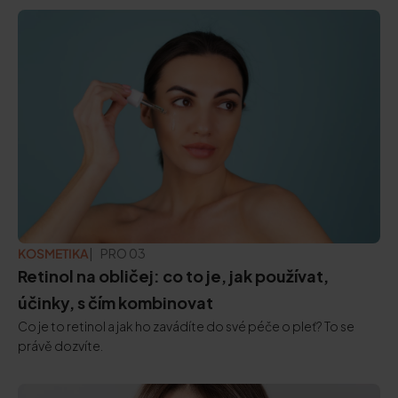
KOSMETIKA
PRO 03
Retinol na obličej: co to je, jak používat,
účinky, s čím kombinovat
Co je to retinol a jak ho zavádíte do své péče o pleť? To se
právě dozvíte.