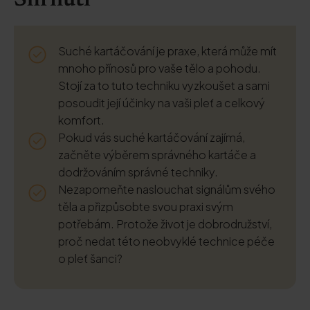
Shrnutí
Suché kartáčování je praxe, která může mít
mnoho přínosů pro vaše tělo a pohodu.
Stojí za to tuto techniku vyzkoušet a sami
posoudit její účinky na vaši pleť a celkový
komfort.
Pokud vás suché kartáčování zajímá,
začněte výběrem správného kartáče a
dodržováním správné techniky.
Nezapomeňte naslouchat signálům svého
těla a přizpůsobte svou praxi svým
potřebám. Protože život je dobrodružství,
proč nedat této neobvyklé technice péče
o pleť šanci?