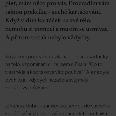
pleť, mám něco pro vás. Prozradím vám
tajnou praktiku - suché kartáčování.
Když vidím kartáček na své tělo,
nemohu si pomoci a musím se usmívat.
A přitom to tak nebylo vždycky.
Když jsem poprvé narazila na poličku s kartáčky
na tělo, vzpomínám si, že jsem si říkala: "Co to
vlastně je a kdo takové věci používá?" Ale nebyla
bych to já, kdybych nezačala svůj malý
kartáčový průzkum.
Zkrátka a
dobře - zamilovala jsem se do suchého
kartáčování a teď se s vámi chci o tuto techniku