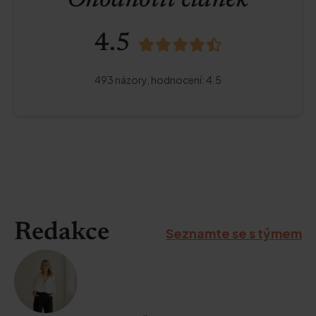
Ohodnotit článek
4.5
493
názory,
hodnocení
:
4.5
Redakce
Seznamte se s týmem