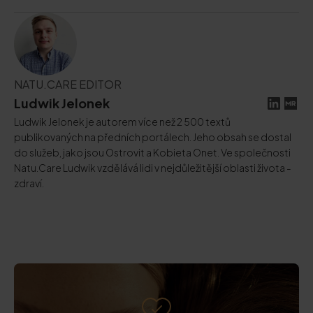
NATU.CARE EDITOR
Ludwik Jelonek
Ludwik Jelonek je autorem více než 2 500 textů
publikovaných na předních portálech. Jeho obsah se dostal
do služeb, jako jsou Ostrovit a Kobieta Onet. Ve společnosti
Natu.Care Ludwik vzdělává lidi v nejdůležitější oblasti života -
zdraví.