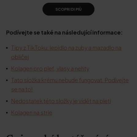
SCOPRI DI PIÙ
Podívejte se také na následující informace:
Tipy z TikToku: lepidlo na zuby a mazadlo na
obličej
Kolagen pro pleť, vlasy a nehty
Tato složka krému nebude fungovat. Podívejte
se na to!
Nedostatek této složky je vidět na pleti
Kolagen na strie