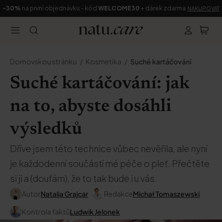
-30%
na první objednávku - kód
WELCOME30
+ dárek zdarma
NAKUPOVAT
Domovskou stránku
Kosmetika
Suché kartáčování
Suché kartáčování: jak
na to, abyste dosáhli
výsledků
Dříve jsem této technice vůbec nevěřila, ale nyní
je každodenní součástí mé péče o pleť. Přečtěte
si ji a (doufám), že to tak bude i u vás.
Autor
Natalia Grajcar
Redakce
Michał Tomaszewski
Kontrola faktů
Ludwik Jelonek