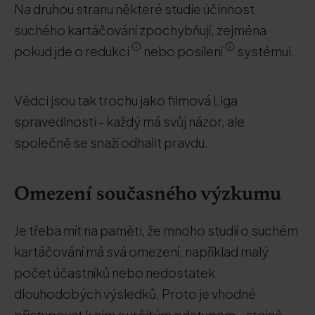
Na druhou stranu některé studie účinnost
suchého kartáčování zpochybňují, zejména
pokud jde o redukci
nebo posílení
systémui.
Vědci jsou tak trochu jako filmová Liga
spravedlnosti - každý má svůj názor, ale
společně se snaží odhalit pravdu.
Omezení současného výzkumu
Je třeba mít na paměti, že mnoho studií o suchém
kartáčování má svá omezení, například malý
počet účastníků nebo nedostatek
dlouhodobých výsledků. Proto je vhodné
přistupovat k nim s určitým odstupem - stejně