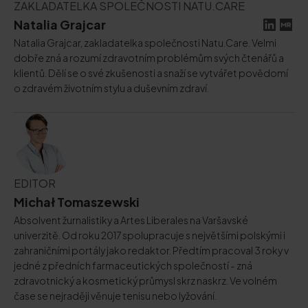
ZAKLADATELKA SPOLEČNOSTI NATU.CARE
Natalia Grajcar
Natalia Grajcar, zakladatelka společnosti Natu.Care. Velmi
dobře zná a rozumí zdravotním problémům svých čtenářů a
klientů. Dělí se o své zkušenosti a snaží se vytvářet povědomí
o zdravém životním stylu a duševním zdraví.
EDITOR
Michał Tomaszewski
Absolvent žurnalistiky a Artes Liberales na Varšavské
univerzitě. Od roku 2017 spolupracuje s největšími polskými i
zahraničními portály jako redaktor. Předtím pracoval 3 roky v
jedné z předních farmaceutických společností - zná
zdravotnický a kosmetický průmysl skrz naskrz. Ve volném
čase se nejraději věnuje tenisu nebo lyžování.