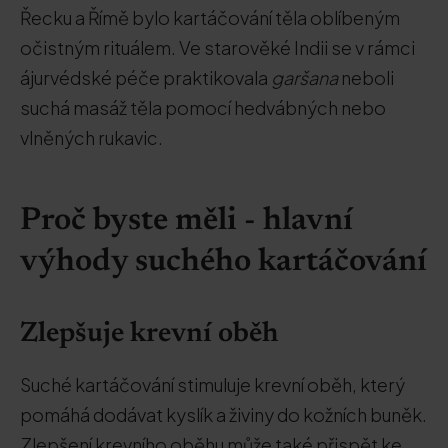
Řecku a Římě bylo kartáčování těla oblíbeným
očistným rituálem. Ve starověké Indii se v rámci
ájurvédské péče praktikovala
garšana
neboli
suchá masáž těla pomocí hedvábných nebo
vlněných rukavic.
Proč byste měli - hlavní
výhody suchého kartáčování
Zlepšuje krevní oběh
Suché kartáčování stimuluje krevní oběh, který
pomáhá dodávat kyslík a živiny do kožních buněk.
Zlepšení krevního oběhu může také přispět ke