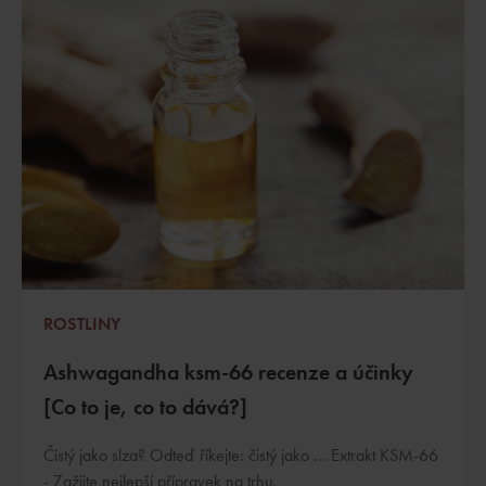
ROSTLINY
Ashwagandha ksm-66 recenze a účinky
[Co to je, co to dává?]
Čistý jako slza? Odteď říkejte: čistý jako ... Extrakt KSM-66
- Zažijte nejlepší přípravek na trhu.