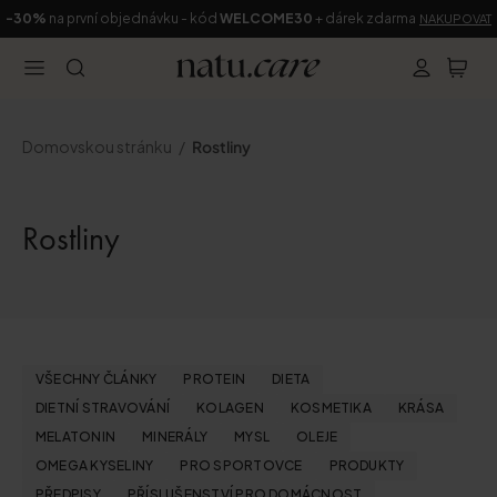
-30%
na první objednávku - kód
WELCOME30
+ dárek zdarma
NAKUPOVAT
Domovskou stránku
Rostliny
Rostliny
VŠECHNY ČLÁNKY
PROTEIN
DIETA
DIETNÍ STRAVOVÁNÍ
KOLAGEN
KOSMETIKA
KRÁSA
MELATONIN
MINERÁLY
MYSL
OLEJE
OMEGA KYSELINY
PRO SPORTOVCE
PRODUKTY
PŘEDPISY
PŘÍSLUŠENSTVÍ PRO DOMÁCNOST