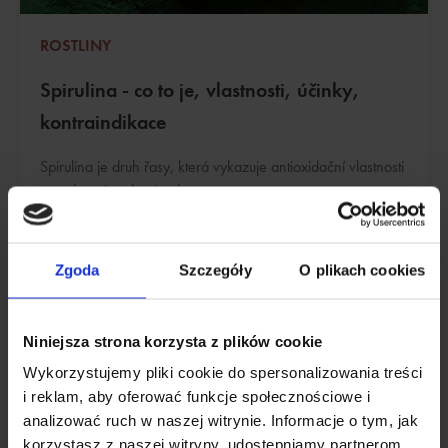
ROSTLINY
Spirulina - co to je, vlastnosti, účinky,
kontraindikace
Spirulina je druh řasy, která vykazuje antioxidační vlastnosti
a podporuje zdraví srdce.
Zgoda
Szczegóły
O plikach cookies
Niniejsza strona korzysta z plików cookie
Wykorzystujemy pliki cookie do spersonalizowania treści
i reklam, aby oferować funkcje społecznościowe i
analizować ruch w naszej witrynie. Informacje o tym, jak
korzystasz z naszej witryny, udostępniamy partnerom