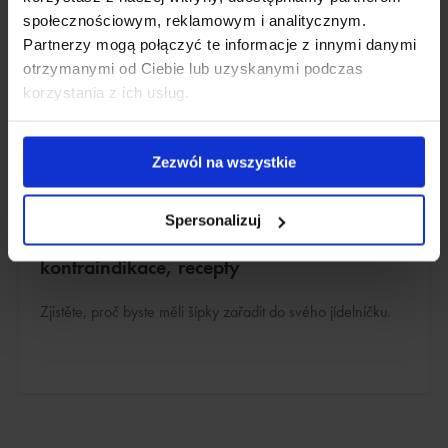
społecznościowym, reklamowym i analitycznym.
Partnerzy mogą połączyć te informacje z innymi danymi
otrzymanymi od Ciebie lub uzyskanymi podczas
korzystania z ich usług.
Zezwól na wszystkie
ROSTLINY
Spersonalizuj
Divoká šípková růže: léčivé vlastnosti,
kontraindikace, recepty
Zjistěte, proč byste měli šípky zařadit do svého jídelníčku.