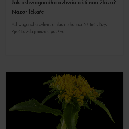
Jak ashwagandha ovlivňuje štítnou žlázu?
Názor lékaře
Ashwagandha ovlivňuje hladinu hormonů štítné žlázy.
Zjistěte, zda ji můžete používat.