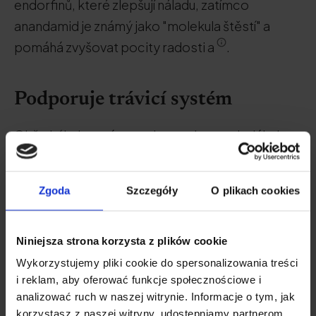
endorfinů, které zlepšují náladu, zatímco
anandamid je známý jako "molekula štěstí" a
pomáhá zvyšovat pocity radosti a
.
Podporuje trávicí systém
Obřadní kakao vám poskytne dostatek vlákniny,
která je nezbytná pro zdravý trávicí systém.
Vláknina pomáhá regulovat činnost střev,
Zgoda
Szczegóły
O plikach cookies
poskytuje pocit sytosti a podporuje normální
cyklus.
Niniejsza strona korzysta z plików cookie
Wykorzystujemy pliki cookie do spersonalizowania treści
Vyhlazuje pokožku
i reklam, aby oferować funkcje społecznościowe i
analizować ruch w naszej witrynie. Informacje o tym, jak
Ceremonial kakao je bohaté na
antioxidanty
,
korzystasz z naszej witryny, udostępniamy partnerom