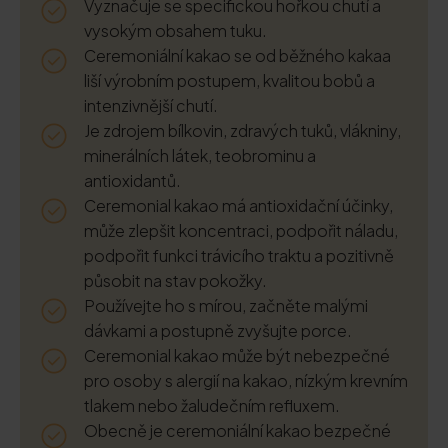
Vyznačuje se specifickou hořkou chutí a
vysokým obsahem tuku.
Ceremoniální kakao se od běžného kakaa
liší výrobním postupem, kvalitou bobů a
intenzivnější chutí.
Je zdrojem bílkovin, zdravých tuků, vlákniny,
minerálních látek, teobrominu a
antioxidantů.
Ceremonial kakao má antioxidační účinky,
může zlepšit koncentraci, podpořit náladu,
podpořit funkci trávicího traktu a pozitivně
působit na stav pokožky.
Používejte ho s mírou, začněte malými
dávkami a postupně zvyšujte porce.
Ceremonial kakao může být nebezpečné
pro osoby s alergií na kakao, nízkým krevním
tlakem nebo žaludečním refluxem.
Obecně je ceremoniální kakao bezpečné