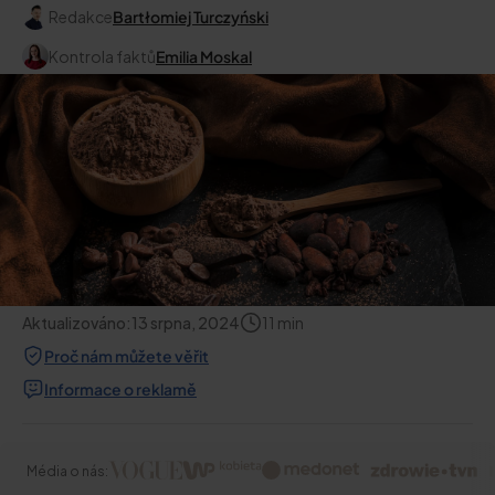
Redakce
Bartłomiej Turczyński
Kontrola faktů
Emilia Moskal
Aktualizováno:
13 srpna, 2024
11
min
Proč nám můžete věřit
Informace o reklamě
Média o nás: