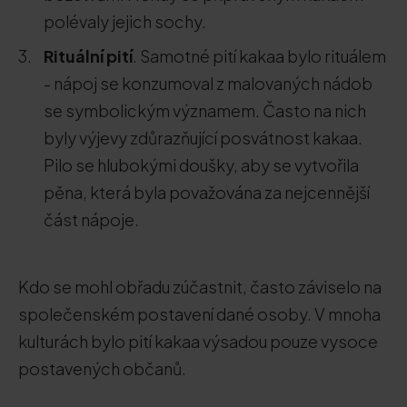
polévaly jejich sochy.
Rituální pití
. Samotné pití kakaa bylo rituálem
- nápoj se konzumoval z malovaných nádob
se symbolickým významem. Často na nich
byly výjevy zdůrazňující posvátnost kakaa.
Pilo se hlubokými doušky, aby se vytvořila
pěna, která byla považována za nejcennější
část nápoje.
Kdo se mohl obřadu zúčastnit, často záviselo na
společenském postavení dané osoby. V mnoha
kulturách bylo pití kakaa výsadou pouze vysoce
postavených občanů.