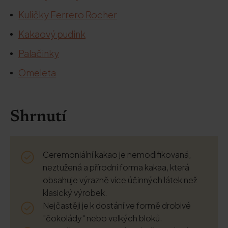
Kuličky Ferrero Rocher
Kakaový pudink
Palačinky
Omeleta
Shrnutí
Ceremoniální kakao je nemodifikovaná,
neztužená a přírodní forma kakaa, která
obsahuje výrazně více účinných látek než
klasický výrobek.
Nejčastěji je k dostání ve formě drobivé
"čokolády" nebo velkých bloků.