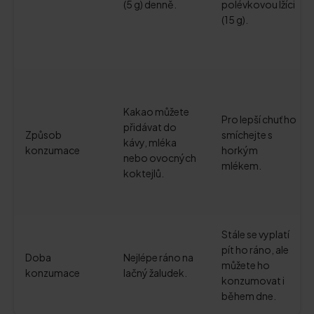
(5 g) denně.
polévkovou lžíci
(15 g).
Kakao můžete
Pro lepší chuť ho
přidávat do
Způsob
smíchejte s
kávy, mléka
konzumace
horkým
nebo ovocných
mlékem.
koktejlů.
Stále se vyplatí
pít ho ráno, ale
Doba
Nejlépe ráno na
můžete ho
konzumace
lačný žaludek.
konzumovat i
během dne.