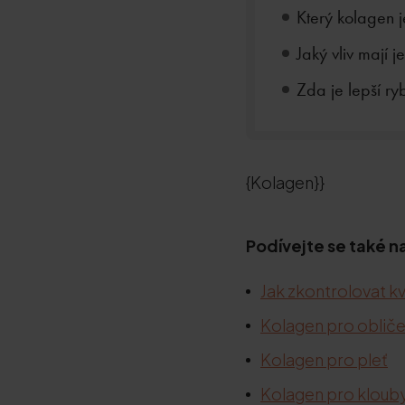
Který kolagen j
Jaký vliv mají 
Zda je lepší ry
{Kolagen}}
Podívejte se také n
Jak zkontrolovat kv
Kolagen pro obliče
Kolagen pro pleť
Kolagen pro kloub