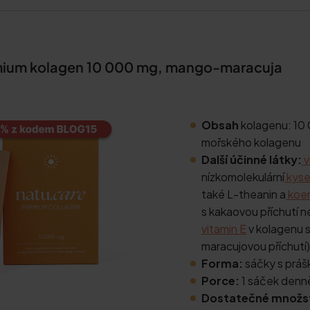
mium kolagen 10 000 mg, mango-maracuja
Obsah
kolagenu: 10
mořského kolagenu
Další účinné látky:
v
nízkomolekulární
kyse
také L-theanin a
koe
s kakaovou příchutí 
vitamin E
v kolagenu 
maracujovou příchutí)
Forma:
sáčky s prášk
Porce:
1 sáček denn
Dostatečné množst