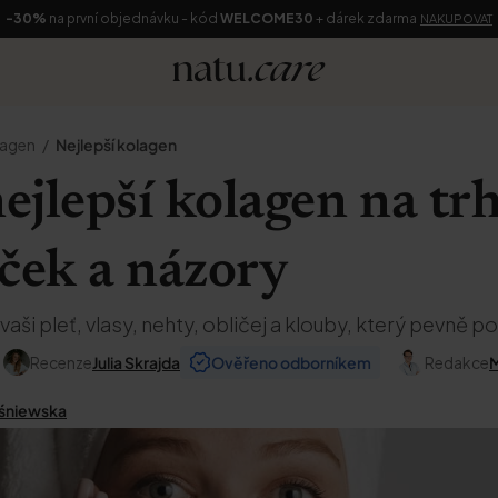
-30%
na první objednávku - kód
WELCOME30
+ dárek zdarma
NAKUPOVAT
lagen
Nejlepší kolagen
nejlepší kolagen na tr
ček a názory
aši pleť, vlasy, nehty, obličej a klouby, který pevně po
Recenze
Julia Skrajda
Ověřeno odborníkem
Redakce
M
śniewska