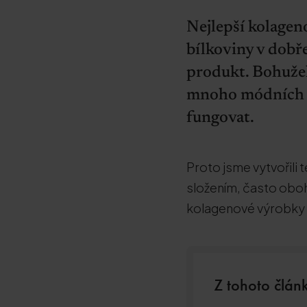
Nejlepší kolagen
bílkoviny v dobře
produkt. Bohužel
mnoho módních v
fungovat.
Proto jsme vytvořili
složením, často oboha
kolagenové výrobky b
Z tohoto článk