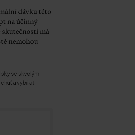
imální dávku této
ept na účinný
 skutečnosti má
ostě nemohou
robky se skvělým
 chuť a vybírat