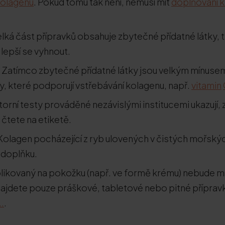
kolagenu
. Pokud tomu tak není, nemusí mít
doplňování 
lká část přípravků obsahuje zbytečné přídatné látky, t
lepší se vyhnout.
Zatímco zbytečné přídatné látky jsou velkým mínuse
y, které podporují vstřebávání kolagenu, např.
vitamin
orní testy prováděné nezávislými institucemi ukazují, 
 čtete na etiketě.
Kolagen pocházející z ryb ulovených v čistých mořský
 doplňku.
likovaný na pokožku (např. ve formě krému) nebude 
 najdete pouze práškové, tabletové nebo pitné příprav
..
.