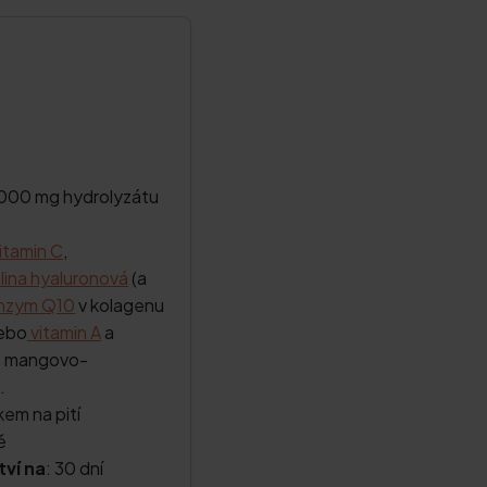
 000 mg hydrolyzátu
itamin C
,
lina hyaluronová
(a
nzym Q10
v kolagenu
nebo
vitamin A
a
s mangovo-
.
em na pití
ě
ví na
: 30 dní