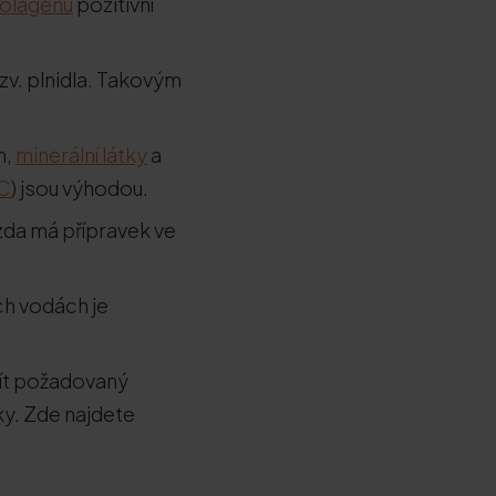
kolagenu
pozitivní
zv. plnidla. Takovým
m,
minerální látky
a
C
) jsou výhodou.
zda má přípravek ve
ch vodách je
mít požadovaný
ky. Zde najdete