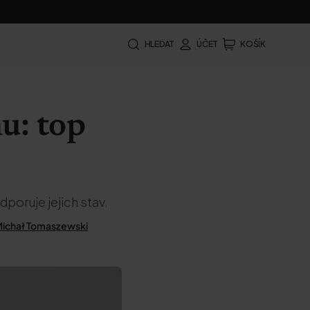
HLEDAT
ÚČET
KOŠÍK
hu: top
dporuje jejich stav.
ichał Tomaszewski