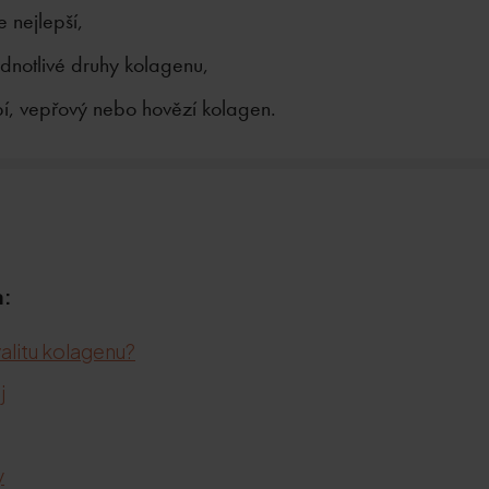
e nejlepší,
jednotlivé druhy kolagenu,
bí, vepřový nebo hovězí kolagen.
a:
alitu kolagenu?
j
y