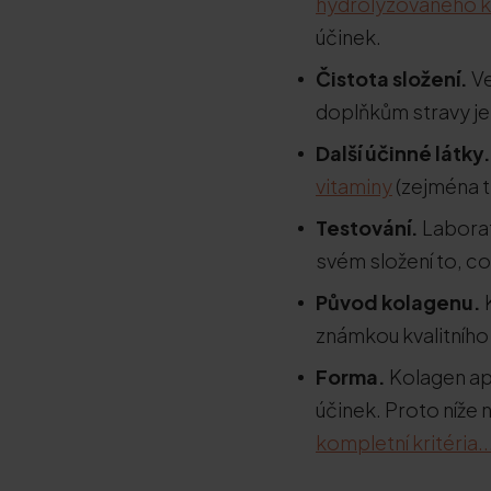
hydrolyzovaného 
účinek.
Čistota složení.
Ve
doplňkům stravy je 
Další účinné látky.
vitaminy
(zejména t
Testování.
Laborat
svém složení to, co
Původ kolagenu.
známkou kvalitního
Forma.
Kolagen ap
účinek. Proto níže
kompletní kritéria..