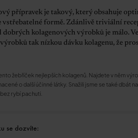
ový přípravek je takový, který obsahuje opt
 vstřebatelné formě. Zdánlivě triviální rec
 dobrých kolagenových výrobků je málo. Ve
ýrobků tak nízkou dávku kolagenu, že pr
 tento žebříček nejlepších kolagenů. Najdete v něm vý
cené o další účinné látky. Snažili jsme se také dbát na
ez rybí pachuti.
u se dozvíte: