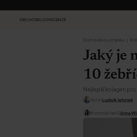
OBCHOD
BLOG
RECENZE
Domovskou stránku
Ko
Jaký je 
10 žebří
Nejlepší kolagen pro v
Autor
Ludwik Jelonek
Kontrola faktů
Anna Wi