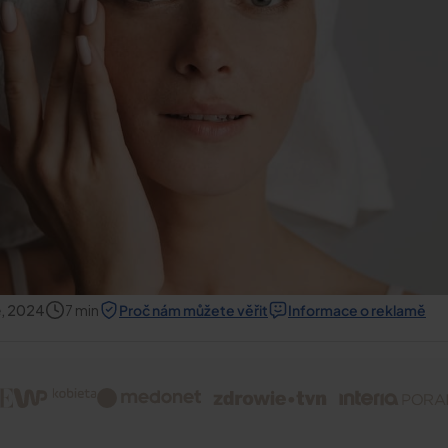
e, 2024
7
min
Proč nám můžete věřit
Informace o reklamě