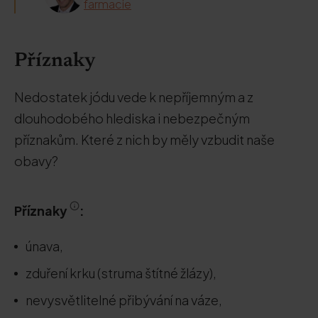
farmacie
Příznaky
Nedostatek jódu vede k nepříjemným a z
dlouhodobého hlediska i nebezpečným
příznakům. Které z nich by měly vzbudit naše
obavy?
Příznaky
:
únava,
zduření krku (struma štítné žlázy),
nevysvětlitelné přibývání na váze,