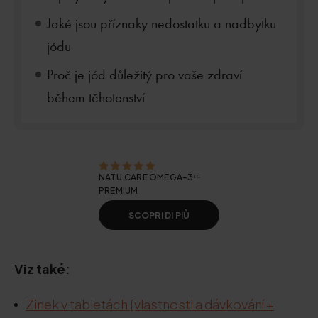
Jaké jsou příznaky nedostatku a nadbytku
jódu
Proč je jód důležitý pro vaše zdraví
během těhotenství
NATU.CARE OMEGA-3ᵀᴳ
PREMIUM
SCOPRI DI PIÙ
Viz také:
Zinek v tabletách [vlastnosti a dávkování +