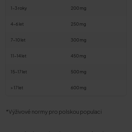
1-3 roky
200 mg
4-6 let
250 mg
7-10 let
300 mg
11-14 let
450 mg
15-17 let
500 mg
> 17 let
600 mg
*Výživové normy pro polskou populaci