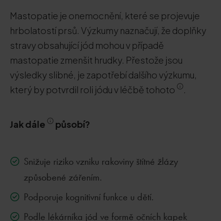
Mastopatie je onemocnění, které se projevuje
hrbolatostí prsů. Výzkumy naznačují, že doplňky
stravy obsahující jód mohou v případě
mastopatie zmenšit hrudky. Přestože jsou
výsledky slibné, je zapotřebí dalšího výzkumu,
který by potvrdil roli jódu v léčbě tohoto
.
Jak dále
působí?
Snižuje riziko vzniku rakoviny štítné žlázy
způsobené zářením.
Podporuje kognitivní funkce u dětí.
Podle lékárníka jód ve formě očních kapek