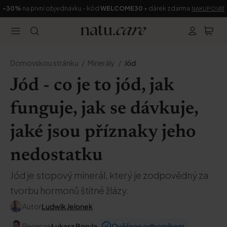
-30%
na první objednávku - kód
WELCOME30
+ dárek zdarma
NAKUPOVAT
Domovskou stránku
Minerály
Jód
Jód - co je to jód, jak
funguje, jak se dávkuje,
jaké jsou příznaky jeho
nedostatku
Jód je stopový minerál, který je zodpovědný za
tvorbu hormonů štítné žlázy.
Autor
Ludwik Jelonek
Recenze
Łukasz Borula
Ověřeno odborníkem