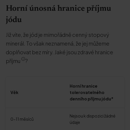
Horní únosná hranice příjmu
jódu
Již víte, že jód je mimořádně cenný stopový
minerál. To však neznamená, že jej můžeme
doplňovat bez míry. Jaké jsou zdravé hranice
příjmu
?
Horní hranice
Věk
tolerovatelného
denního příjmu jódu*
Nejsou k dispozici žádné
0-11 měsíců
údaje