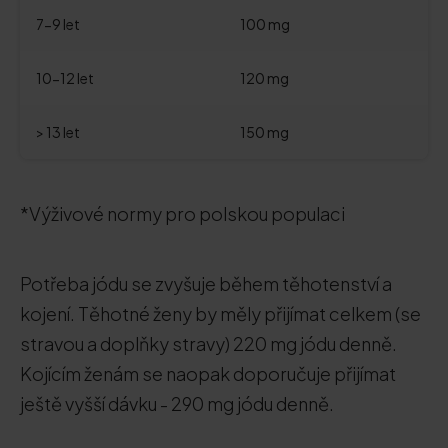
7-9 let
100 mg
10-12 let
120 mg
> 13 let
150 mg
*Výživové normy pro polskou populaci
Potřeba jódu se zvyšuje během těhotenství a
kojení. Těhotné ženy by měly přijímat celkem (se
stravou a doplňky stravy) 220 mg jódu denně.
Kojícím ženám se naopak doporučuje přijímat
ještě vyšší dávku - 290 mg jódu denně.