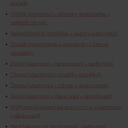
pořadí].
Hořčík [vlastnosti + příznaky nedostatku +
nejlepší zdroje].
Nejlepší hořčík [žebříček + názory odborníků].
Draslík [nedostatek + standard + v čem je
obsažen].
Zinek [vlastnosti + nedostatek + nadbytek].
Chrom [vlastnosti + použití + doplňky].
Železo [vlastnosti + zdroje + nedostatek].
Selen [vlastnosti + dávkování + doplňování].
MSM neboli organická síra [co to je a vlastnosti
+ dávkování].
Měď [vlastnosti, nedostatek, nadbytek].