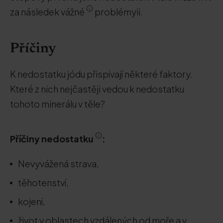
za následek vážné
problémyii.
Příčiny
K nedostatku jódu přispívají některé faktory.
Které z nich nejčastěji vedou k nedostatku
tohoto minerálu v těle?
Příčiny
nedostatku
:
Nevyvážená strava,
těhotenství,
kojení,
život v oblastech vzdálených od moře a v