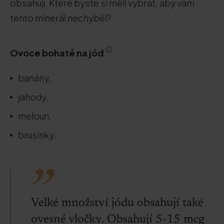
obsahují. Které byste si měli vybrat, aby vám
tento minerál nechyběl?
Ovoce bohaté na jód
banány,
jahody,
meloun,
brusinky.
Velké množství jódu obsahují také
ovesné vločky. Obsahují 5-15 mcg