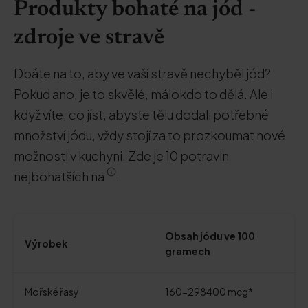
Produkty bohaté na jód -
zdroje ve stravě
Dbáte na to, aby ve vaší stravě nechyběl jód?
Pokud ano, je to skvělé, málokdo to dělá. Ale i
když víte, co jíst, abyste tělu dodali potřebné
množství jódu, vždy stojí za to prozkoumat nové
možnosti v kuchyni. Zde je 10 potravin
nejbohatších na
.
Obsah jódu ve 100
Výrobek
gramech
Mořské řasy
160-298400 mcg*