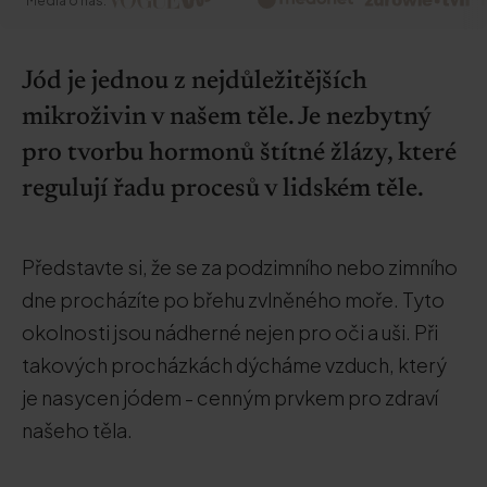
Média o nás:
Jód je jednou z nejdůležitějších
mikroživin v našem těle. Je nezbytný
pro tvorbu hormonů štítné žlázy, které
regulují řadu procesů v lidském těle.
Představte si, že se za podzimního nebo zimního
dne procházíte po břehu zvlněného moře. Tyto
okolnosti jsou nádherné nejen pro oči a uši. Při
takových procházkách dýcháme vzduch, který
je nasycen jódem - cenným prvkem pro zdraví
našeho těla.