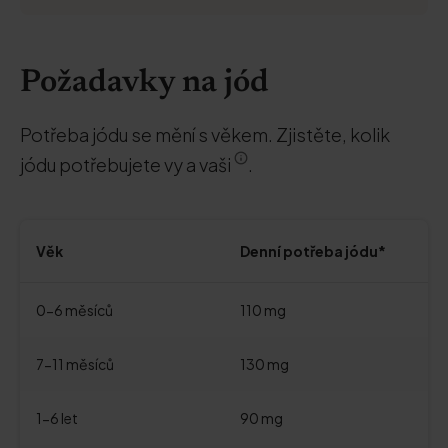
Požadavky na jód
Potřeba jódu se mění s věkem. Zjistěte, kolik
jódu potřebujete vy a vaši
.
Věk
Denní potřeba jódu*
0-6 měsíců
110 mg
7-11 měsíců
130 mg
1-6 let
90 mg