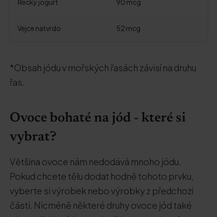
Řecký jogurt
90 mcg
Vejce natvrdo
52 mcg
*Obsah jódu v mořských řasách závisí na druhu
řas.
Ovoce bohaté na jód - které si
vybrat?
Většina ovoce nám nedodává mnoho jódu.
Pokud chcete tělu dodat hodně tohoto prvku,
vyberte si výrobek nebo výrobky z předchozí
části. Nicméně některé druhy ovoce jód také