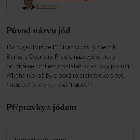
farmacie
Původ názvu jód
Jód objevil v roce 1811 francouzský chemik
Bernard Courtois. Přesto název
jód
, který
používáme dodnes, dostal až o dva roky později.
Při jeho tvorbě bylo použito starořecké slovo
"ioeides", což znamená "fialový
.
Přípravky s jódem
Jodavit natu.care