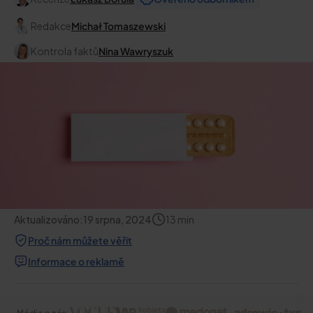
Redakce
Michał Tomaszewski
Kontrola faktů
Nina Wawryszuk
Aktualizováno:
19 srpna, 2024
13
min
Proč nám můžete věřit
Informace o reklamě