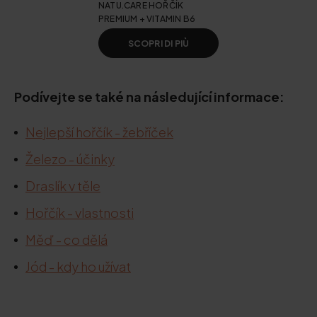
NATU.CARE HOŘČÍK
PREMIUM + VITAMIN B6
SCOPRI DI PIÙ
Podívejte se také na následující informace:
Nejlepší hořčík - žebříček
Železo - účinky
Draslík v těle
Hořčík - vlastnosti
Měď - co dělá
Jód - kdy ho užívat