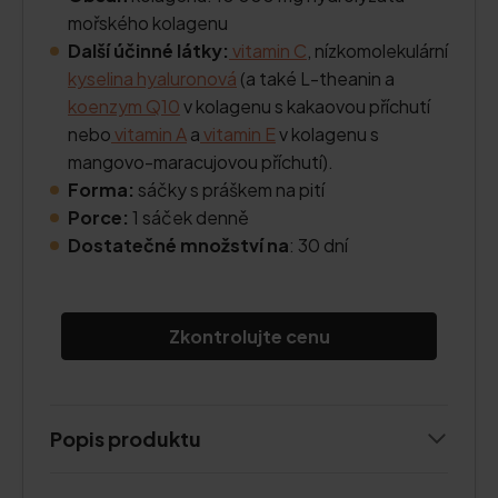
mořského kolagenu
Další účinné látky:
vitamin C
, nízkomolekulární
kyselina hyaluronová
(a také L-theanin a
koenzym Q10
v kolagenu s kakaovou příchutí
nebo
vitamin A
a
vitamin E
v kolagenu s
mangovo-maracujovou příchutí).
Forma:
sáčky s práškem na pití
Porce:
1 sáček denně
Dostatečné množství na
: 30 dní
Zkontrolujte cenu
Popis produktu