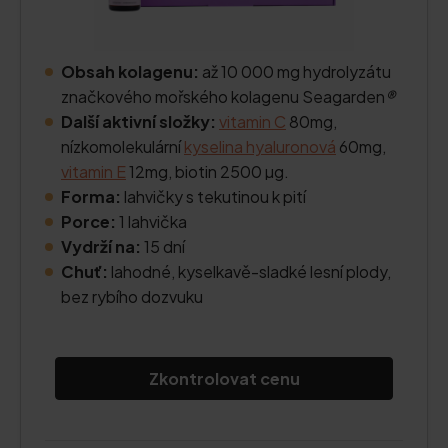
Obsah kolagenu:
až 10 000 mg hydrolyzátu
značkového mořského kolagenu Seagarden
®
Další aktivní složky:
vitamin C
80mg,
nízkomolekulární
kyselina hyaluronová
60mg,
vitamin E
12mg, biotin 2500 µg.
Forma:
lahvičky s tekutinou k pití
Porce:
1 lahvička
Vydrží na:
15 dní
Chuť:
lahodné, kyselkavě-sladké lesní plody,
bez rybího dozvuku
Zkontrolovat cenu