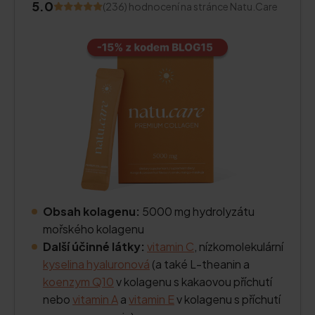
5.0
(236) hodnocení na stránce Natu.Care
Obsah kolagenu:
5000 mg hydrolyzátu
mořského kolagenu
Další účinné látky:
vitamin C
, nízkomolekulární
kyselina hyaluronová
(a také L-theanin a
koenzym Q10
v kolagenu s kakaovou příchutí
nebo
vitamin A
a
vitamin E
v kolagenu s příchutí