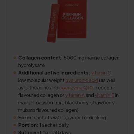
Collagen content:
5000 mg marine collagen
hydrolysate
Additional active ingredients:
vitamin C
,
low molecular weight
hyaluronic acid
(as well
as L-theanine and
coenzyme Q10
in cocoa-
flavoured collagen or
vitamin A
and
vitamin E
in
mango-passion fruit, blackberry, strawberry-
rhubarb flavoured collagen)
Form:
sachets with powder for drinking
Portion:
1 sachet daily
Sufficient for:
30 days