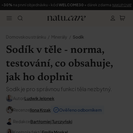
-30%
na první objednávku - kód
WELCOME30
+ dárek zdarma
NAKUPOVAT
Domovskou stránku
Minerály
Sodík
Sodík v těle - norma,
testování, co obsahuje,
jak ho doplnit
Sodík je pro správnou funkci těla nezbytný.
Autor
Ludwik Jelonek
Recenze
Ilona Krzak
Ověřeno odborníkem
Redakce
Bartłomiej Turczyński
Kontrola faktů
Emilia Moskal