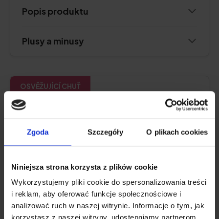
Popis produktu
Plusy a minusy
OSVĚŽUJÍCÍ CHUŤ
Natu.Care Kolagen Premium 5000
mg, ostružina
Zgoda
Szczegóły
O plikach cookies
5.0
Niniejsza strona korzysta z plików cookie
Wykorzystujemy pliki cookie do spersonalizowania treści
i reklam, aby oferować funkcje społecznościowe i
analizować ruch w naszej witrynie. Informacje o tym, jak
korzystasz z naszej witryny, udostępniamy partnerom