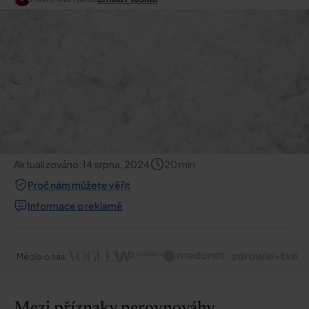
Aktualizováno:
14 srpna, 2024
20
min
Proč nám můžete věřit
Informace o reklamě
Média o nás:
Mezi příznaky nerovnováhy