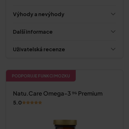
Výhody a nevýhody
Další informace
Uživatelská recenze
PODPORUJE FUNKCI MOZKU
Natu.Care Omega-3 ᵀᴳ Premium
5.0