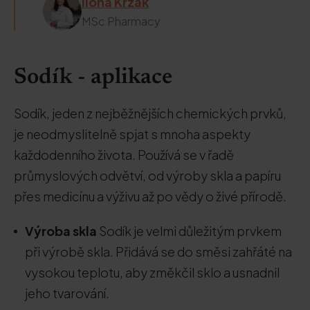
Ilona Krzak
MSc Pharmacy
Sodík - aplikace
Sodík, jeden z nejběžnějších chemických prvků,
je neodmyslitelně spjat s mnoha aspekty
každodenního života. Používá se v řadě
průmyslových odvětví, od výroby skla a papíru
přes medicínu a výživu až po vědy o živé přírodě.
Výroba skla
Sodík je velmi důležitým prvkem
při výrobě skla. Přidává se do směsi zahřáté na
vysokou teplotu, aby změkčil sklo a usnadnil
jeho tvarování.