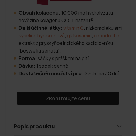
Obsah kolagenu:
10 000 mg hydrolyzátu
hovězího kolagenu COLLinstant®.
Další účinné látky:
vitamin C
, nízkomolekulární
kyselina hyaluronová
,
glukosamin
,
chondroitin
,
extrakt z pryskyřice indického kadidlovníku
(boswellia serrata).
Forma:
sáčky s práškem na pití
Dávka:
1 sáček denně
Dostatečné množství pro:
Sada: na 30 dní
Zkontrolujte cenu
Popis produktu