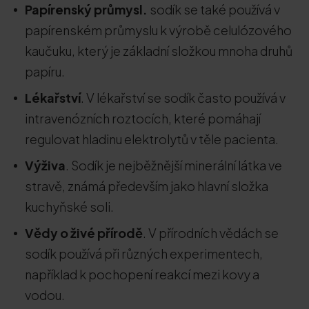
Papírenský průmysl.
sodík se také používá v
papírenském průmyslu k výrobě celulózového
kaučuku, který je základní složkou mnoha druhů
papíru.
Lékařství
. V lékařství se sodík často používá v
intravenózních roztocích, které pomáhají
regulovat hladinu elektrolytů v těle pacienta.
Výživa
. Sodík je nejběžnější minerální látka ve
stravě, známá především jako hlavní složka
kuchyňské soli.
Vědy o živé přírodě
. V přírodních vědách se
sodík používá při různých experimentech,
například k pochopení reakcí mezi kovy a
vodou.