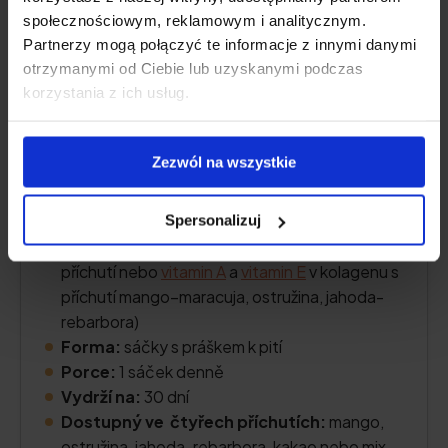
społecznościowym, reklamowym i analitycznym.
Partnerzy mogą połączyć te informacje z innymi danymi
otrzymanymi od Ciebie lub uzyskanymi podczas
korzystania z ich usług.
Obsah kolagenu:
5000 mg hydrolyzátu
Zezwól na wszystkie
mořského kolagenu
Další aktivní složky:
vitamin C
,
nízkomolekulární
kyselina hyaluronová
(a L-
Spersonalizuj
theanin a
koenzym Q10
v kolagenu s kakaovou
příchutí nebo
vitamin A
a
vitamin E
v kolagenu s
příchutí mango–maracuja, ostružina, jahoda-
rebarbora)
Forma:
sáčky s práškem k pití
Porce:
1 sáček denně
Vydrží na:
30 dní
Dostupný ve čtyřech příchutích:
mango,
ostružina, jahoda-rebarbora, kakao nebo mix