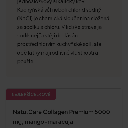
jednosložkový alkalický kov.
Kuchyňská sůl neboli chlorid sodný
(NaCl) je chemická sloučenina složená
ze sodíku a chlóru. V lidské stravě je
sodík nejčastěji dodáván
prostřednictvím kuchyňské soli, ale
obě látky mají odlišné vlastnosti a
použití.
NEJLEPŠÍ CELKOVĚ
Natu.Care Collagen Premium 5000
mg, mango-maracuja