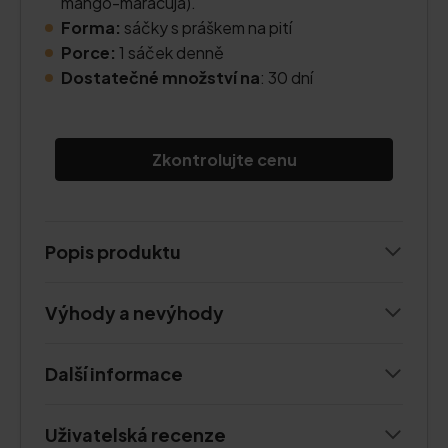
mango-maracuja).
Forma:
sáčky s práškem na pití
Porce:
1 sáček denně
Dostatečné množství na
: 30 dní
Zkontrolujte cenu
Popis produktu
Výhody a nevýhody
Další informace
Uživatelská recenze