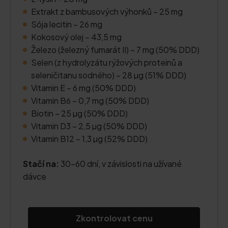
Extrakt z bambusových výhonků – 25 mg
Sója lecitin – 26 mg
Kokosový olej – 43,5 mg
Železo (železný fumarát II) – 7 mg (50% DDD)
Selen (z hydrolyzátu rýžových proteinů a
seleničitanu sodného) – 28 µg (51% DDD)
Vitamin E – 6 mg (50% DDD)
Vitamin B6 – 0,7 mg (50% DDD)
Biotin – 25 µg (50% DDD)
Vitamin D3 – 2,5 µg (50% DDD)
Vitamin B12 – 1,3 µg (52% DDD)
Stačí na:
30–60 dní, v závislosti na užívané
dávce
Zkontrolovat cenu