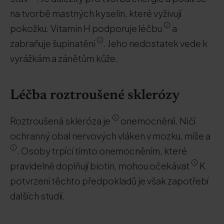
na tvorbě mastných kyselin, které vyživují
pokožku. Vitamin H podporuje léčbu
a
zabraňuje šupinatění
. Jeho nedostatek vede k
vyrážkám a zánětům kůže.
Léčba roztroušené sklerózy
Roztroušená skleróza je
onemocněníi. Ničí
ochranný obal nervových vláken v mozku, míše a
. Osoby trpící tímto onemocněním, které
pravidelně doplňují biotin, mohou očekávat
K
potvrzení těchto předpokladů je však zapotřebí
dalších studií.