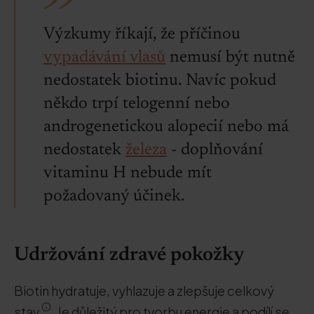
Výzkumy říkají, že příčinou
vypadávání vlasů
nemusí být nutně
nedostatek biotinu. Navíc pokud
někdo trpí telogenní nebo
androgenetickou alopecií nebo má
nedostatek
železa
- doplňování
vitaminu H nebude mít
požadovaný účinek.
Udržování zdravé pokožky
Biotin hydratuje, vyhlazuje a zlepšuje celkový
stav
. Je důležitý pro tvorbu energie a podílí se