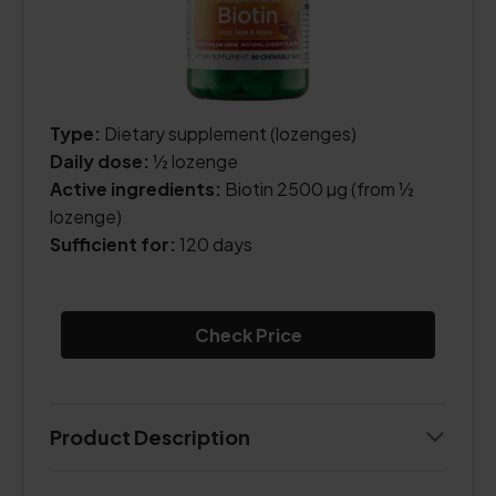
Type:
Dietary supplement (lozenges)
Daily dose:
½ lozenge
Active ingredients:
Biotin 2500 µg (from ½
lozenge)
Sufficient for:
120 days
Check Price
Product Description