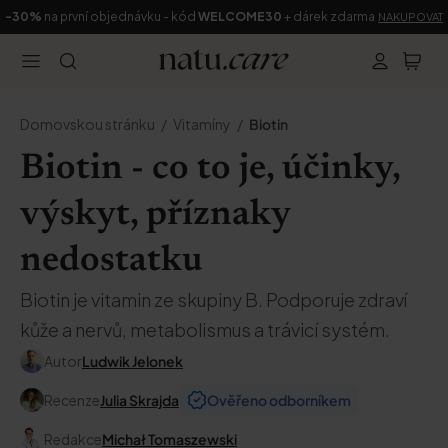
-30%
na první objednávku - kód
WELCOME30
+ dárek zdarma
NAKUPOVAT
Domovskou stránku
Vitamíny
Biotin
Biotin - co to je, účinky,
výskyt, příznaky
nedostatku
Biotin je vitamin ze skupiny B. Podporuje zdraví
kůže a nervů, metabolismus a trávicí systém.
Autor
Ludwik Jelonek
Recenze
Julia Skrajda
Ověřeno odborníkem
Redakce
Michał Tomaszewski