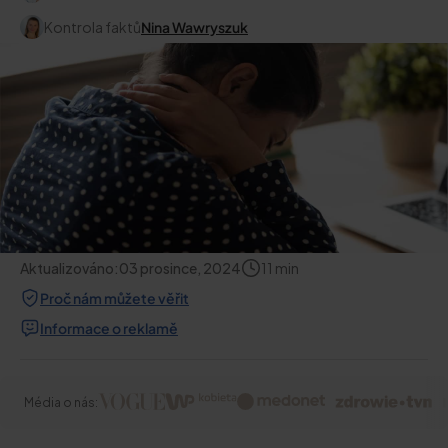
Kontrola faktů
Nina Wawryszuk
Aktualizováno:
03 prosince, 2024
11
min
Proč nám můžete věřit
Informace o reklamě
Média o nás: