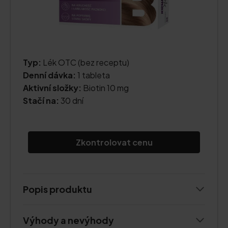
Typ:
Lék OTC (bez receptu)
Denní dávka:
1 tableta
Aktivní složky:
Biotin 10 mg
Stačí na:
30 dní
Zkontrolovat cenu
Popis produktu
Výhody a nevýhody