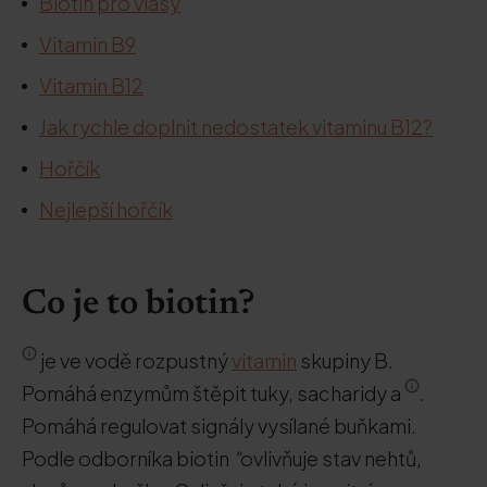
Biotin pro vlasy
Vitamin B9
Vitamin B12
Jak rychle doplnit nedostatek vitaminu B12?
Hořčík
Nejlepší hořčík
Co je to biotin?
je ve vodě rozpustný
vitamin
skupiny B.
Pomáhá enzymům štěpit tuky, sacharidy a
.
Pomáhá regulovat signály vysílané buňkami.
Podle odborníka biotin
"
ovlivňuje stav nehtů,