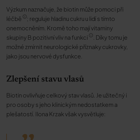
Výzkum naznačuje, že biotin může pomoci při
léčbě
; reguluje hladinu cukru u lidí s tímto
onemocněním. Kromě toho mají vitaminy
skupiny B pozitivní vliv na funkci
. Díky tomu je
možné zmírnit neurologické příznaky cukrovky,
jako jsou nervové dysfunkce.
Zlepšení stavu vlasů
Biotin ovlivňuje celkový stav vlasů. Je užitečný i
pro osoby s jeho klinickým nedostatkem a
plešatostí. Ilona Krzak však vysvětluje: