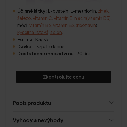
Účinné látky:
L-cystein, L-methionin,
zinek
,
železo
,
vitamín C
,
vitamín E
,
niacin
(vitamín B3)
,
měď,
vitamín B6, vitamín
B2 (riboflavin
),
kyselina listová
,
selen
.
Forma:
Kapsle
Dávka:
1 kapsle denně
Dostatečné množství na
: 30 dní
Zkontrolujte cenu
Popis produktu
Výhody a nevýhody