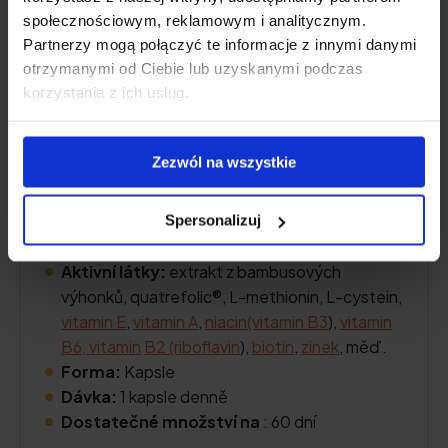
społecznościowym, reklamowym i analitycznym.
Partnerzy mogą połączyć te informacje z innymi danymi
otrzymanymi od Ciebie lub uzyskanymi podczas
korzystania z ich usług.
Zezwól na wszystkie
Spersonalizuj
Aktivní látky:
extrakt z bambusových
výhonků, quatrefolic®, L-methionin, L-cystein,
vitamin E
,
vitamin A
,
niacin
(vitamin B3
),
vitamin
B6, vitamin
B2 (riboflavin
),
biotin
,
zinek
, měď.
Forma:
Kapsle
Dávka:
1 kapsle denně
Dostatečné množství na
: 60 dní