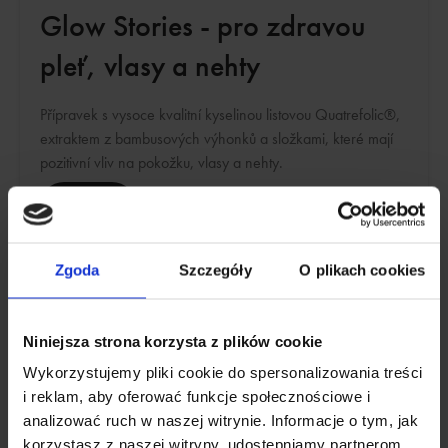
Glow Stories - pro zdravou
pleť, vlasy a nehty
Přípravek s vysoce kvalitní kyselinou listovou Quatrefolic®,
extraktem z bambusových výhonků a složkami, které mají
pozitivní vliv na pokožku, vlasy a nehty.
Viz více
Zgoda
Szczegóły
O plikach cookies
NEJLEPŠÍ PRO VLASY
Niniejsza strona korzysta z plików cookie
Wykorzystujemy pliki cookie do spersonalizowania treści
Zářivé příběhy
i reklam, aby oferować funkcje społecznościowe i
analizować ruch w naszej witrynie. Informacje o tym, jak
5.0
korzystasz z naszej witryny, udostępniamy partnerom