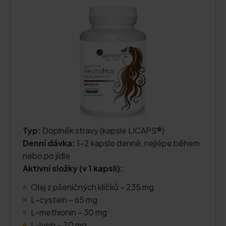
Typ:
Doplněk stravy (kapsle LICAPS®)
Denní dávka:
1–2 kapsle denně, nejlépe během
nebo po jídle
Aktivní složky (v 1 kapsli):
Olej z pšeničných klíčků – 235 mg
L-cystein – 65 mg
L-methionin – 30 mg
L-lysin – 20 mg