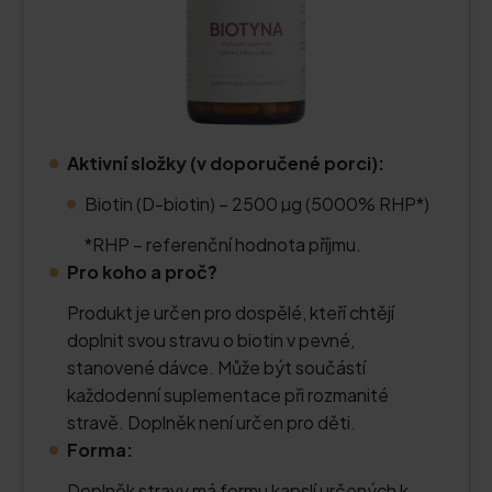
Aktivní složky (v doporučené porci):
Biotin (D-biotin) – 2500 µg (5000% RHP*)
*RHP – referenční hodnota příjmu.
Pro koho a proč?
Produkt je určen pro dospělé, kteří chtějí
doplnit svou stravu o biotin v pevné,
stanovené dávce. Může být součástí
každodenní suplementace při rozmanité
stravě. Doplněk není určen pro děti.
Forma:
Doplněk stravy má formu kapslí určených k