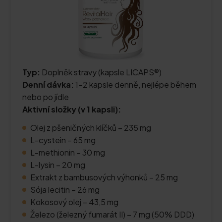
Typ:
Doplněk stravy (kapsle LICAPS®)
Denní dávka:
1–2 kapsle denně, nejlépe během
nebo po jídle
Aktivní složky (v 1 kapsli):
Olej z pšeničných klíčků – 235 mg
L-cystein – 65 mg
L-methionin – 30 mg
L-lysin – 20 mg
Extrakt z bambusových výhonků – 25 mg
Sója lecitin – 26 mg
Kokosový olej – 43,5 mg
Železo (železný fumarát II) – 7 mg (50% DDD)