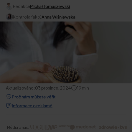
Redakce
Michał Tomaszewski
Kontrola faktů
Anna Wiśniewska
Aktualizováno:
03 prosince, 2024
19
min
Proč nám můžete věřit
Informace o reklamě
Média o nás: