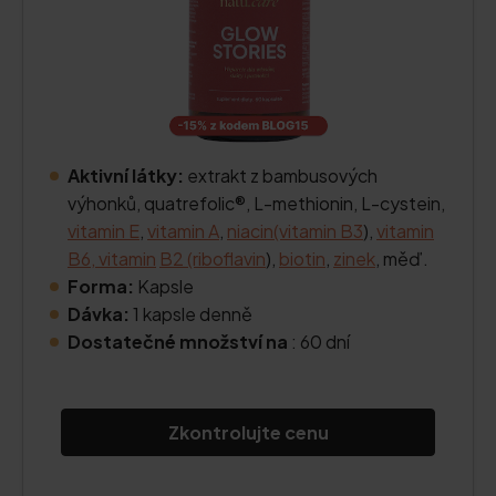
Aktivní látky:
extrakt z bambusových
výhonků, quatrefolic®, L-methionin, L-cystein,
vitamin E
,
vitamin A
,
niacin
(vitamin B3
),
vitamin
B6, vitamin
B2 (riboflavin
),
biotin
,
zinek
, měď.
Forma:
Kapsle
Dávka:
1 kapsle denně
Dostatečné množství na
: 60 dní
Zkontrolujte cenu