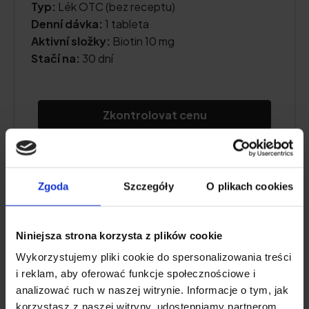
Typ:
Lék OTC (bez receptu)
Denní dávka:
1 tableta
Aktivní složky:
Biotin 10 mg
Stačí na:
30 dní
Zkontrolovat cenu
Popis produktu
Zgoda
Szczegóły
O plikach cookies
Výhody a nevýhody
Niniejsza strona korzysta z plików cookie
Wykorzystujemy pliki cookie do spersonalizowania treści
i reklam, aby oferować funkcje społecznościowe i
analizować ruch w naszej witrynie. Informacje o tym, jak
Biotin Multi Max
korzystasz z naszej witryny, udostępniamy partnerom