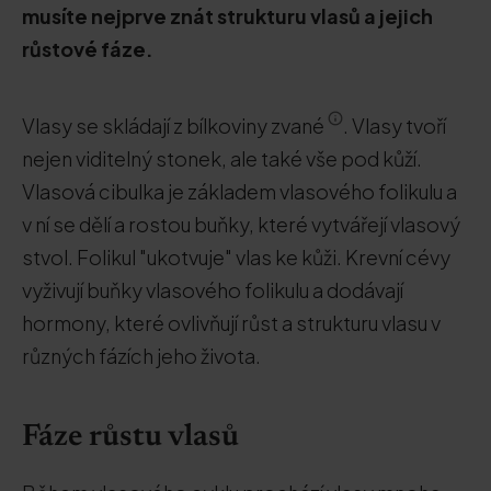
musíte nejprve znát strukturu vlasů a jejich
růstové fáze.
Vlasy se skládají z bílkoviny zvané
. Vlasy tvoří
nejen viditelný stonek, ale také vše pod kůží.
Vlasová cibulka je základem vlasového folikulu a
v ní se dělí a rostou buňky, které vytvářejí vlasový
stvol. Folikul "ukotvuje" vlas ke kůži. Krevní cévy
vyživují buňky vlasového folikulu a dodávají
hormony, které ovlivňují růst a strukturu vlasu v
různých fázích jeho života.
Fáze růstu vlasů