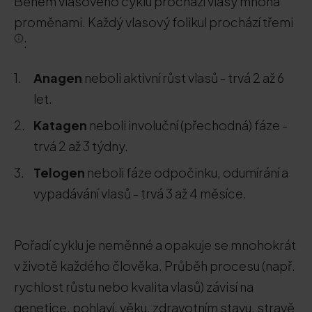
Během vlasového cyklu prochází vlasy mnoha
proměnami. Každý vlasový folikul prochází třemi
:
Anagen
neboli aktivní růst vlasů - trvá 2 až 6
let.
Katagen
neboli involuční (přechodná) fáze -
trvá 2 až 3 týdny.
Telogen
neboli fáze odpočinku, odumírání a
vypadávání vlasů - trvá 3 až 4 měsíce.
Pořadí cyklu je neměnné a opakuje se mnohokrát
v životě každého člověka. Průběh procesu (např.
rychlost růstu nebo kvalita vlasů) závisí na
genetice, pohlaví, věku, zdravotním stavu, stravě