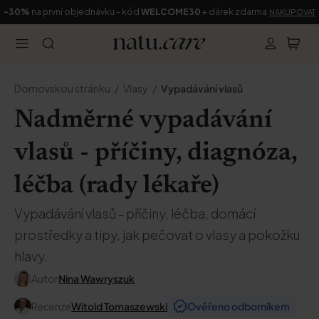
-30%
na první objednávku - kód
WELCOME30
+ dárek zdarma
NAKUPOVAT
Domovskou stránku
Vlasy
Vypadávání vlasů
Nadměrné vypadávání
vlasů - příčiny, diagnóza,
léčba (rady lékaře)
Vypadávání vlasů - příčiny, léčba, domácí
prostředky a tipy, jak pečovat o vlasy a pokožku
hlavy.
Autor
Nina Wawryszuk
Recenze
Witold Tomaszewski
Ověřeno odborníkem