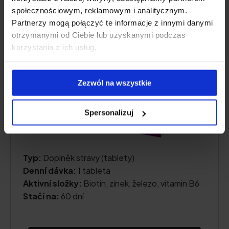
4.7
społecznościowym, reklamowym i analitycznym.
Partnerzy mogą połączyć te informacje z innymi danymi
otrzymanymi od Ciebie lub uzyskanymi podczas
korzystania z ich usług.
Zezwól na wszystkie
Spersonalizuj
Typ:
Doplněk stravy (tablety)
Denní dávka:
1 tableta
Aktivní složky:
Biotin, zinek, železo, vitamin B6
Stačí na:
60 dní