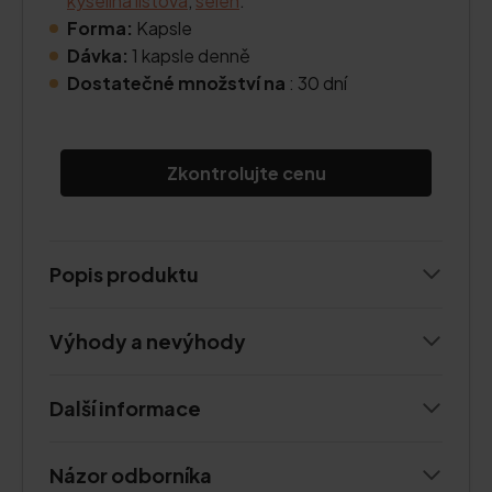
kyselina listová
,
selen
.
Forma:
Kapsle
Dávka:
1 kapsle denně
Dostatečné množství na
: 30 dní
Zkontrolujte cenu
Popis produktu
Výhody a nevýhody
Další informace
Názor odborníka