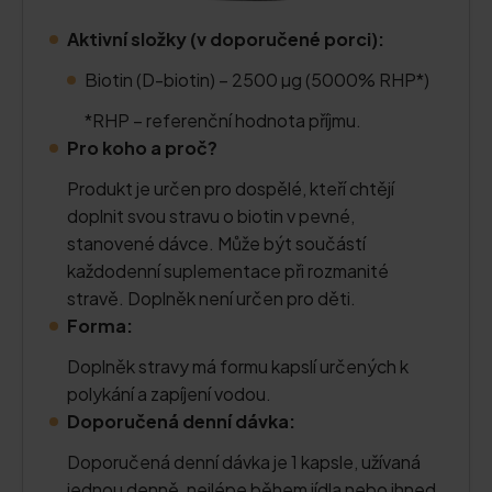
Aktivní složky (v doporučené porci):
Biotin (D-biotin) – 2500 µg (5000% RHP*)
*RHP – referenční hodnota příjmu.
Pro koho a proč?
Produkt je určen pro dospělé, kteří chtějí
doplnit svou stravu o biotin v pevné,
stanovené dávce. Může být součástí
každodenní suplementace při rozmanité
stravě. Doplněk není určen pro děti.
Forma:
Doplněk stravy má formu kapslí určených k
polykání a zapíjení vodou.
Doporučená denní dávka:
Doporučená denní dávka je 1 kapsle, užívaná
jednou denně, nejlépe během jídla nebo ihned