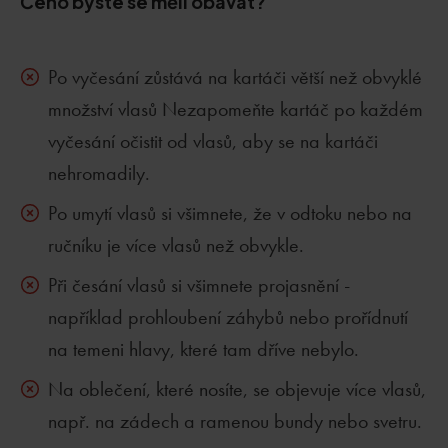
Čeho byste se měli obávat?
Po vyčesání zůstává na kartáči větší než obvyklé
množství vlasů Nezapomeňte kartáč po každém
vyčesání očistit od vlasů, aby se na kartáči
nehromadily.
Po umytí vlasů si všimnete, že v odtoku nebo na
ručníku je více vlasů než obvykle.
Při česání vlasů si všimnete projasnění -
například prohloubení záhybů nebo prořídnutí
na temeni hlavy, které tam dříve nebylo.
Na oblečení, které nosíte, se objevuje více vlasů,
např. na zádech a ramenou bundy nebo svetru.