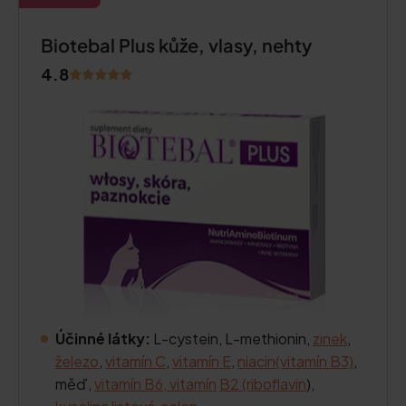
Biotebal Plus kůže, vlasy, nehty
4.8
Účinné látky:
L-cystein, L-methionin,
zinek
,
železo
,
vitamín C
,
vitamín E
,
niacin
(vitamín B3)
,
měď,
vitamín B6, vitamín
B2 (riboflavin
),