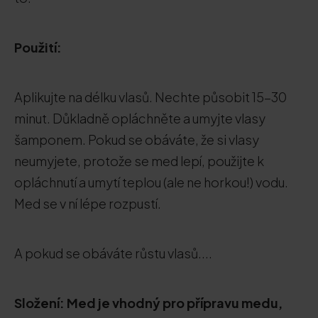
Použití:
Aplikujte na délku vlasů. Nechte působit 15-30
minut. Důkladně opláchněte a umyjte vlasy
šamponem. Pokud se obáváte, že si vlasy
neumyjete, protože se med lepí, použijte k
opláchnutí a umytí teplou (ale ne horkou!) vodu.
Med se v ní lépe rozpustí.
A pokud se obáváte růstu vlasů....
Složení: Med je vhodný pro přípravu medu,