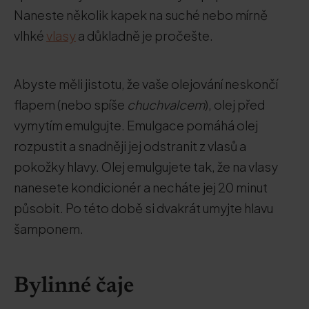
Naneste několik kapek na suché nebo mírně
vlhké
vlasy
a důkladně je pročešte.
Abyste měli jistotu, že vaše olejování neskončí
flapem (nebo spíše
chuchvalcem
), olej před
vymytím emulgujte. Emulgace pomáhá olej
rozpustit a snadněji jej odstranit z vlasů a
pokožky hlavy. Olej emulgujete tak, že na vlasy
nanesete kondicionér a necháte jej 20 minut
působit. Po této době si dvakrát umyjte hlavu
šamponem.
Bylinné čaje