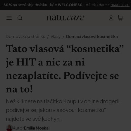
-30%
na první objednávku - kód
WELCOME30
+ dárek zdarma
NAKUPOVAT
Domovskou stránku
Vlasy
Domácí vlasová kosmetika
Tato vlasová “kosmetika”
je HIT a nic za ni
nezaplatíte. Podívejte se
na to!
Než kliknete na tlačítko Koupit v online drogerii,
podívejte se, jakou vlasovou “kosmetiku”
najdete ve své kuchyni.
Autor
Emilia Moskal