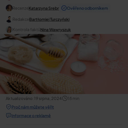
Recenze
Katarzyna Srebr
Ověřeno odborníkem
Redakce
Bartłomiej Turczyński
Kontrola faktů
Nina Wawryszuk
Aktualizováno:
19 srpna, 2024
18
min
Proč nám můžete věřit
Informace o reklamě