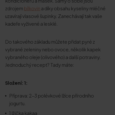
kondicionérů a masek. Samy o sobě jsou
zdrojem
bílkovin
a díky obsahu kyseliny mléčné
uzavírají vlasové šupinky. Zanechávají tak vaše
kadeře vyživené a lesklé.
Do takového základu můžete přidat pyré z
vybrané zeleniny nebo ovoce, několik kapek
vybraného oleje (olivového) a další potraviny.
Jednoduchý recept? Tady máte:
Složení: 1:
Příprava: 2-3 polévkové lžíce přírodního
jogurtu.
1 lžička kakaa