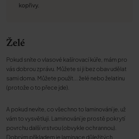
kopřivy.
Želé
Pokud sníte o vlasové kašírovací kúře, mám pro
vás dobrou zprávu. Můžete si ji bez obav udělat
sami doma. Můžete použít... želé nebo želatinu
(protože o to přece jde).
A pokud nevíte, co všechno to laminování je, už
vám to vysvětluji. Laminování je prostě pokrytí
povrchu další vrstvou (obvykle ochrannou).
Dobrým příkladem je laminace důležitých