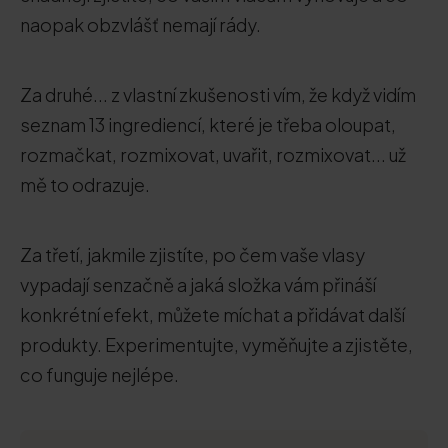
naopak obzvlášť nemají rády.
Za druhé... z vlastní zkušenosti vím, že když vidím
seznam 13 ingrediencí, které je třeba oloupat,
rozmačkat, rozmixovat, uvařit, rozmixovat... už
mě to odrazuje.
Za třetí, jakmile zjistíte, po čem vaše vlasy
vypadají senzačně a jaká složka vám přináší
konkrétní efekt, můžete míchat a přidávat další
produkty. Experimentujte, vyměňujte a zjistěte,
co funguje nejlépe.