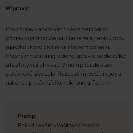
Příprava:
Pro přípravu laminovacího kosmetického
přípravku jednoduše smíchejte želé, teplou vodu
a jakýkoli kondicionér ve stejném poměru.
Přesné množství ingrediencí upravte podle délky
a hustoty vašich vlasů. V mém případě stačí
polévková lžíce želé. Rozpustím ji ve lžíci vody a
nakonec přidám lžíci kondicionéru. Tadam!
Protip
Pokud se vám v kašírovací masce