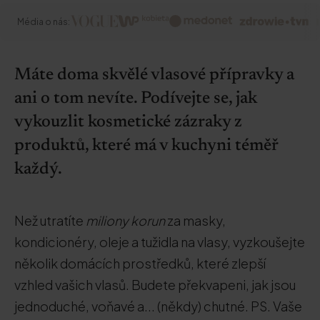
Média o nás:
Máte doma skvělé vlasové přípravky a
ani o tom nevíte. Podívejte se, jak
vykouzlit kosmetické zázraky z
produktů, které má v kuchyni téměř
každý.
Než utratíte
miliony korun
za masky,
kondicionéry, oleje a tužidla na vlasy, vyzkoušejte
několik domácích prostředků, které zlepší
vzhled vašich vlasů. Budete překvapeni, jak jsou
jednoduché, voňavé a... (někdy) chutné. PS. Vaše