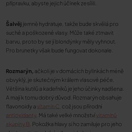
přípravku, abyste jejich účinek zesílili.
Šalvěj
jemně hydratuje, takže bude skvělá pro
suché a poškozené vlasy. Může také ztmavit
barvu, proto by se jí blondýnky měly vyhnout.
Pro brunetky však bude fungovat dokonale.
Rozmarýn,
ačkoli je v domácích bylinkách méně
obvyklý, je skutečným králem vlasové péče.
Většina kutilů a kadeřníků je jeho účinky nadšena.
A mají k tomu dobrý důvod. Rozmarýn obsahuje
flavonoidy a
vitamin C,
což jsou přírodní
antioxidanty
. Má také velké množství
vitaminů
skupiny B
. Pokožka hlavy si ho zamiluje pro jeho