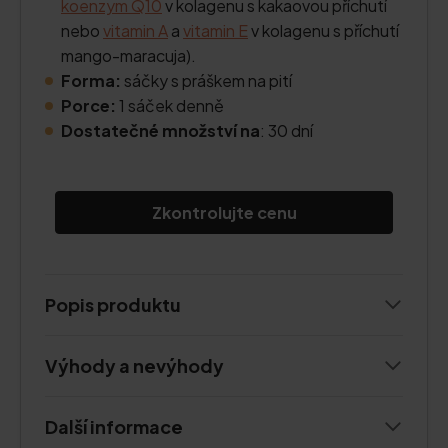
koenzym Q10
v kolagenu s kakaovou příchutí
nebo
vitamin A
a
vitamin E
v kolagenu s příchutí
mango-maracuja).
Forma:
sáčky s práškem na pití
Porce:
1 sáček denně
Dostatečné množství na
: 30 dní
Zkontrolujte cenu
Popis produktu
Výhody a nevýhody
Další informace