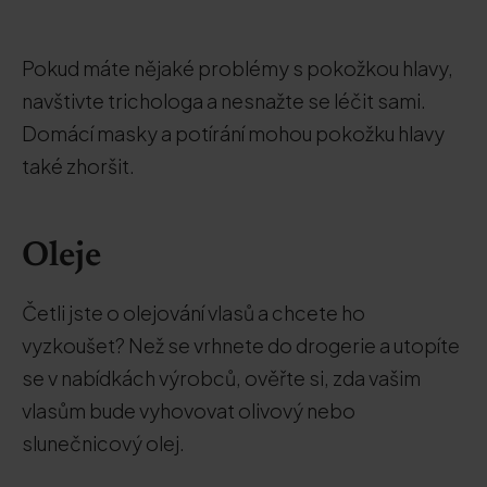
Pokud máte nějaké problémy s pokožkou hlavy,
navštivte trichologa a nesnažte se léčit sami.
Domácí masky a potírání mohou pokožku hlavy
také zhoršit.
Oleje
Četli jste o olejování vlasů a chcete ho
vyzkoušet? Než se vrhnete do drogerie a utopíte
se v nabídkách výrobců, ověřte si, zda vašim
vlasům bude vyhovovat olivový nebo
slunečnicový olej.