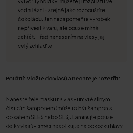
vytvořily hrudky, můžete ji rozpustit ve
vodní lázni - stejně jako rozpouštíte
čokoládu. Jen nezapomeňte výrobek
nepřivést k varu, ale pouze mírně
zahřát. Před nanesením na vlasy jej
celý zchlaďte.
Použití: Vložte do vlasů a nechte je rozetřít:
Naneste želé masku na vlasy umyté silným
čisticím šamponem (může to být šampon s
obsahem SLES nebo SLS). Laminujte pouze
délky vlasů - směs neaplikujte na pokožku hlavy.