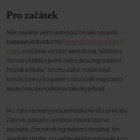
Pro začátek
Níže najdete velmi jednoduché (ale opravdu
baaaaak jednoduché)
"kosmetické produkty",
které
si můžete vyrobit sami doma. Většina z
nich se skládá z jedné nebo dvou ingrediencí.
Možná si říkáte:
trochu slabé
, zvlášť když
kondicionéry koupené v obchodě mají často
skutečnou periodickou tabulku přísad.
No, tyto recepty jsou jednoduché už z principu.
Zaprvé, pokud s výrobou masek teprve
začínáte, čím méně ingrediencí obsahují, tím
snadněji zjistíte, co vašim vlasům vyhovuje a co