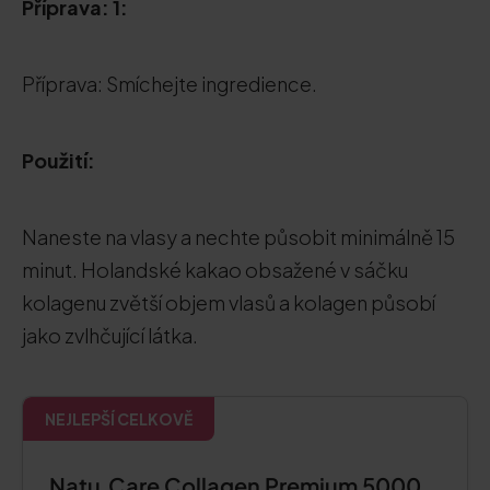
Příprava: 1:
Příprava: Smíchejte ingredience.
Použití:
Naneste na vlasy a nechte působit minimálně 15
minut. Holandské kakao obsažené v sáčku
kolagenu zvětší objem vlasů a kolagen působí
jako zvlhčující látka.
NEJLEPŠÍ CELKOVĚ
Natu.Care Collagen Premium 5000