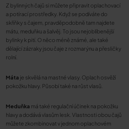
Z bylinných čajů si můžete připravit oplachovací
a potírací prostředky. Když se podíváte do
skříňky s čajem, pravděpodobně tam najdete
mátu, meduňku a šalvěj. To jsou nejoblíbenější
bylinky k pití. O něco méně známé, ale také
dělající zázraky jsou čaje z rozmarýnu a přesličky
rolní.
Máta
je skvělá na mastné vlasy. Oplach osvěží
pokožku hlavy. Působí také na růst vlasů.
Meduňka
má také regulační účinek na pokožku
hlavy a dodává vlasům lesk. Vlastnosti obou čajů
můžete zkombinovat v jednom oplachovém