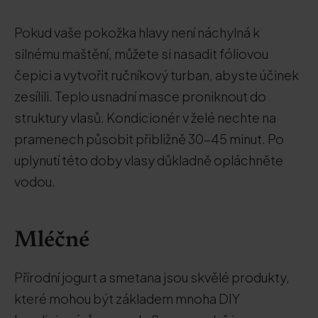
Pokud vaše pokožka hlavy není náchylná k
silnému maštění, můžete si nasadit fóliovou
čepici a vytvořit ručníkový turban, abyste účinek
zesílili. Teplo usnadní masce proniknout do
struktury vlasů. Kondicionér v želé nechte na
pramenech působit přibližně 30-45 minut. Po
uplynutí této doby vlasy důkladně opláchněte
vodou.
Mléčné
Přírodní jogurt a smetana jsou skvělé produkty,
které mohou být základem mnoha DIY