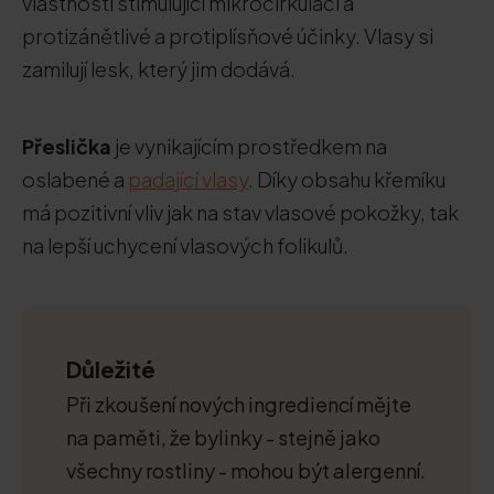
vlastnosti stimulující mikrocirkulaci a
protizánětlivé a protiplísňové účinky. Vlasy si
zamilují lesk, který jim dodává.
Přeslička
je vynikajícím prostředkem na
oslabené a
padající vlasy
. Díky obsahu křemíku
má pozitivní vliv jak na stav vlasové pokožky, tak
na lepší uchycení vlasových folikulů.
Důležité
Při zkoušení nových ingrediencí mějte
na paměti, že bylinky - stejně jako
všechny rostliny - mohou být alergenní.