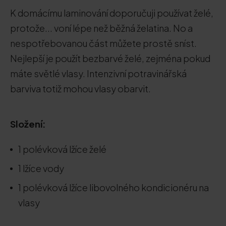
K domácímu laminování doporučuji používat želé,
protože... voní lépe než běžná želatina. No a
nespotřebovanou část můžete prostě sníst.
Nejlepší je použít bezbarvé želé, zejména pokud
máte světlé vlasy. Intenzivní potravinářská
barviva totiž mohou vlasy obarvit.
Složení:
1 polévková lžíce želé
1 lžíce vody
1 polévková lžíce libovolného kondicionéru na
vlasy