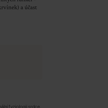
krvinek) a účast
lní fyziologii srdce.