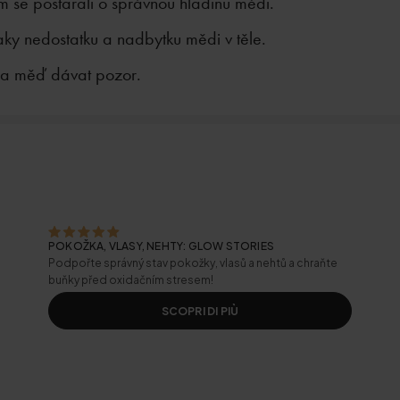
m se postarali o správnou hladinu mědi.
aky nedostatku a nadbytku mědi v těle.
na měď dávat pozor.
POKOŽKA, VLASY, NEHTY: GLOW STORIES
Podpořte správný stav pokožky, vlasů a nehtů a chraňte
buňky před oxidačním stresem!
SCOPRI DI PIÙ