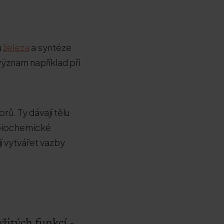
u
železa
a syntéze
význam například při
ů. Ty dávají tělu
 biochemické
í vytvářet vazby
žitých funkcí -