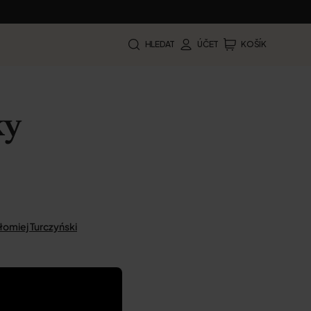
HLEDAT
ÚČET
KOŠÍK
ky
łomiej Turczyński