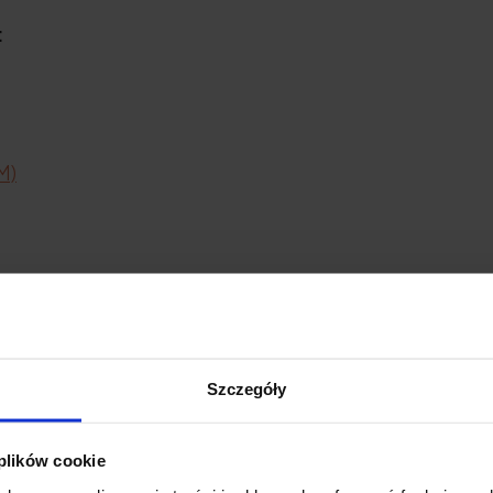
:
M)
Szczegóły
 plików cookie
?