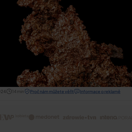
024
14
min
Proč nám můžete věřit
Informace o reklamě