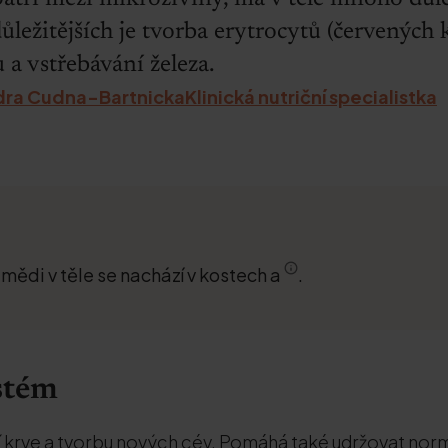
ůležitějších je tvorba erytrocytů (červených 
 a vstřebávání železa.
ra Cudna-BartnickaKlinická nutriční specialistka
a mědi v těle se nachází v kostech a
.
stém
 krve a tvorbu nových cév. Pomáhá také udržovat normá