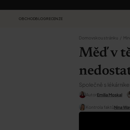
OBCHOD
BLOG
RECENZE
Domovskou stránku
Min
Měď v tě
nedosta
Společně s lékárník
Autor
Emilia Moskal
Kontrola faktů
Nina Wa