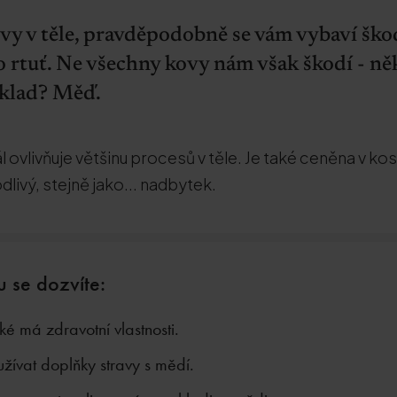
vy v těle, pravděpodobně se vám vybaví škod
o rtuť. Ne všechny kovy nám však škodí - ně
íklad? Měď.
l ovlivňuje většinu procesů v těle. Je také ceněna v 
dlivý, stejně jako... nadbytek.
u se dozvíte:
é má zdravotní vlastnosti.
užívat doplňky stravy s mědí.