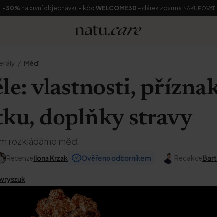
-30%
na první objednávku - kód
WELCOME30
+ dárek zdarma
NAKUPOVAT
erály
Měď
le: vlastnosti, přízna
tku, doplňky stravy
em rozkládáme měď.
Recenze
Ilona Krzak
Ověřeno odborníkem
Redakce
Bart
wryszuk