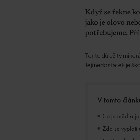
Když se řekne ko
jako je olovo neb
potřebujeme. Př
Tento důležitý minerá
Její nedostatek je ško
V tomto článk
Co je měď a jak
Zda se vyplatí 