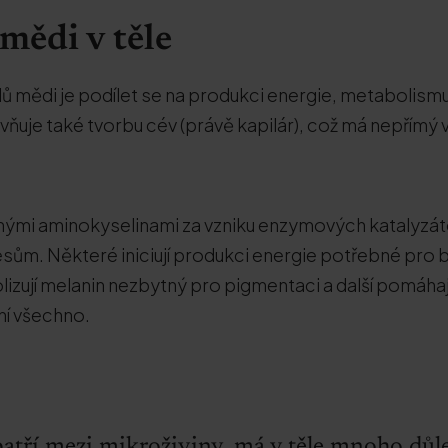
mědi v těle
olů mědi je podílet se na produkci energie, metabolism
ivňuje také tvorbu cév (právě kapilár), což má nepřímý 
nými aminokyselinami za vzniku enzymových katalyzátor
sům. Některé iniciují produkci energie potřebné pro
izují melanin nezbytný pro pigmentaci a další pomáhaj
ení všechno.
atří mezi mikroživiny, má v těle mnoho důle