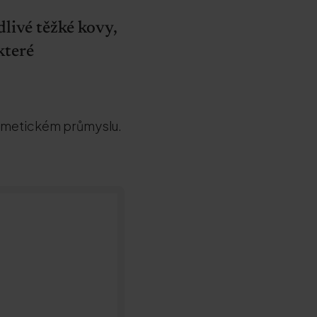
livé těžké kovy,
které
kosmetickém průmyslu.