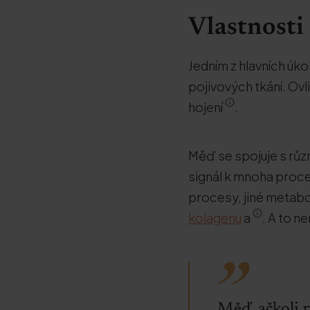
Vlastnosti 
Jedním z hlavních úk
pojivových tkání. Ovl
hojení
.
Měď se spojuje s růz
signál k mnoha proce
procesy, jiné metabol
kolagenu
a
. A to n
Měď, ačkoli p