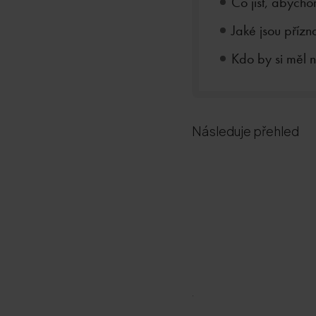
Co jíst, abycho
Jaké jsou přízn
Kdo by si měl 
Následuje přehled
.