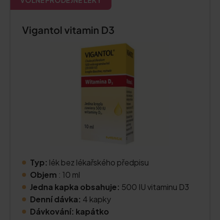
VOLNĚ PRODEJNÉ LÉKY
Vigantol vitamin D3
Typ:
lék bez lékařského předpisu
Objem
: 10 ml
Jedna kapka obsahuje:
500 IU vitaminu D3
Denní dávka:
4 kapky
Dávkování:
kapátko