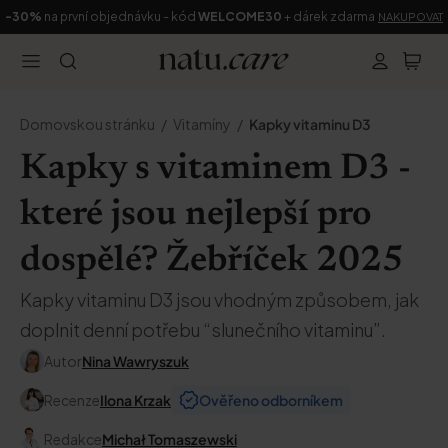
-30%
na první objednávku - kód
WELCOME30
+ dárek zdarma
NAKUPOVAT
Domovskou stránku
Vitamíny
Kapky vitaminu D3
Kapky s vitaminem D3 -
které jsou nejlepší pro
dospělé? Žebříček 2025
Kapky vitaminu D3 jsou vhodným způsobem, jak
doplnit denní potřebu “slunečního vitaminu”.
Autor
Nina Wawryszuk
Recenze
Ilona Krzak
Ověřeno odborníkem
Redakce
Michał Tomaszewski