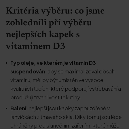
Kritéria výběru: co jsme
zohlednili při výběru
nejlepších kapek s
vitaminem D3
Typ oleje, ve kterém je vitamin D3
suspendován
: aby se maximalizoval obsah
vitaminu, měl by být umístěn ve vysoce
kvalitních tucích, které podporují vstřebávání a
prodlužují trvanlivost tekutiny.
Balení
: nejlepší jsou kapky zapouzdřené v
lahvičkách z tmavého skla. Díky tomu jsou lépe
chráněny před slunečním zářením, které může