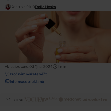
Kontrola faktů
Emilia Moskal
Aktualizováno:
03 října, 2024
8
min
Proč nám můžete věřit
Informace o reklamě
Média o nás: