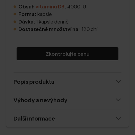
Obsah
vitaminu D3
:
4000 IU
Forma:
kapsle
Dávka:
1 kapsle denně
Dostatečné množství na
: 120 dní
Zkontrolujte cenu
Popis produktu
Výhody a nevýhody
Další informace