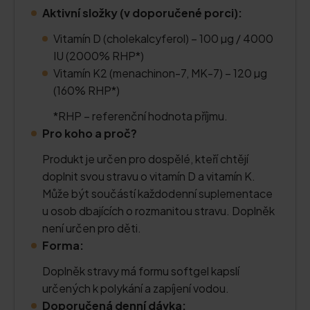
Aktivní složky (v doporučené porci):
Vitamín D (cholekalcyferol) – 100 µg / 4000
IU (2000% RHP*)
Vitamín K2 (menachinon-7, MK-7) – 120 µg
(160% RHP*)
*RHP – referenční hodnota příjmu.
Pro koho a proč?
Produkt je určen pro dospělé, kteří chtějí
doplnit svou stravu o vitamín D a vitamín K.
Může být součástí každodenní suplementace
u osob dbajících o rozmanitou stravu. Doplněk
není určen pro děti.
Forma:
Doplněk stravy má formu softgel kapslí
určených k polykání a zapíjení vodou.
Doporučená denní dávka: