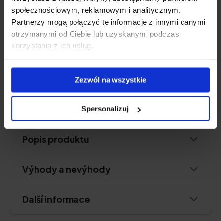
Obsah vitaminu D3
: 1000 UI na želé
społecznościowym, reklamowym i analitycznym.
Forma:
gely
Partnerzy mogą połączyć te informacje z innymi danymi
Velikost balení:
120 gelů
otrzymanymi od Ciebie lub uzyskanymi podczas
Porce:
1-2 želé denně
korzystania z ich usług.
Dostatečné množství pro:
60-120 dní
Zezwól na wszystkie
Zkontrolujte cenu
Spersonalizuj
Popis produktu
Výhody a nevýhody
Další informace