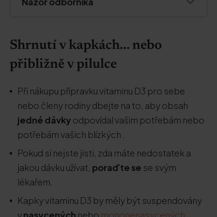
Názor odborníka
Shrnutí v kapkách... nebo
přibližně v pilulce
Při nákupu přípravku vitaminu D3 pro sebe
nebo členy rodiny dbejte na to, aby obsah
jedné dávky
odpovídal vašim potřebám nebo
potřebám vašich blízkých .
Pokud si nejste jisti, zda máte nedostatek a
jakou dávku užívat,
poraďte se
se svým
lékařem.
Kapky vitaminu D3 by měly být suspendovány
v
nasycených
nebo
mononenasycených