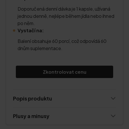
Doporučená denní dávka je 1 kapsle, užívaná
jednou denně, nejlépe během jídla nebo ihned
po něm.
Vystačí na:
Balení obsahuje 60 porcí, což odpovídá 60
dnům suplementace.
Zkontrolovat cenu
Popis produktu
Plusy a minusy