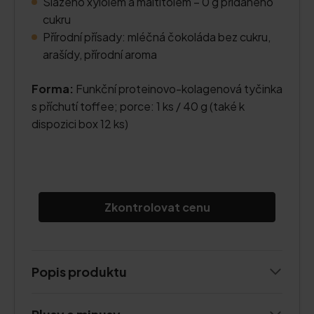
Slazeno xylolem a maltitolem – 0 g přidaného
cukru
Přírodní přísady: mléčná čokoláda bez cukru,
arašídy, přírodní aroma
Forma:
Funkční proteinovo-kolagenová tyčinka
s příchutí toffee; porce: 1 ks / 40 g (také k
dispozici box 12 ks)
Zkontrolovat cenu
Popis produktu