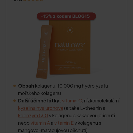
Obsah
kolagenu: 10 000 mg hydrolyzátu
mořského kolagenu
Další účinné látky:
vitamin C
, nízkomolekulární
kyselina hyaluronová
(a také L-theanin a
koenzym Q10
v kolagenu s kakaovou příchutí
nebo
vitamin A
a
vitamin E
v kolagenu s
mangovo-maracujovou příchutí).