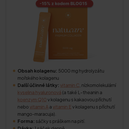
Obsah kolagenu:
5000 mg hydrolyzátu
mořského kolagenu
Další účinné látky:
vitamin C
, nízkomolekulární
kyselina hyaluronová
(a také L-theanin a
koenzym Q10
v kolagenu s kakaovou příchutí
nebo
vitamin A
a
vitamin E
v kolagenu s příchutí
mango-maracuja).
Forma:
sáčky s práškem na pití.
Dávka:
1 sáček denně