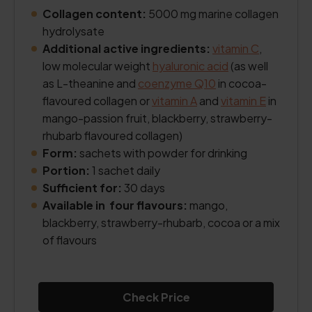
Collagen content:
5000 mg marine collagen
hydrolysate
Additional active ingredients:
vitamin C
,
low molecular weight
hyaluronic acid
(as well
as L-theanine and
coenzyme Q10
in cocoa-
flavoured collagen or
vitamin A
and
vitamin E
in
mango-passion fruit, blackberry, strawberry-
rhubarb flavoured collagen)
Form:
sachets with powder for drinking
Portion:
1 sachet daily
Sufficient for:
30 days
Available in four flavours:
mango,
blackberry, strawberry-rhubarb, cocoa or a mix
of flavours
Check Price