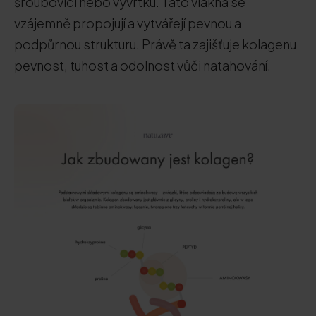
šroubovici nebo vývrtku. Tato vlákna se
vzájemně propojují a vytvářejí pevnou a
podpůrnou strukturu. Právě ta zajišťuje kolagenu
pevnost, tuhost a odolnost vůči natahování.