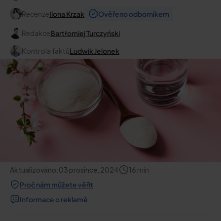
Recenze
Ilona Krzak
Ověřeno odborníkem
Redakce
Bartłomiej Turczyński
Kontrola faktů
Ludwik Jelonek
Aktualizováno:
03 prosince, 2024
16
min
Proč nám můžete věřit
Informace o reklamě