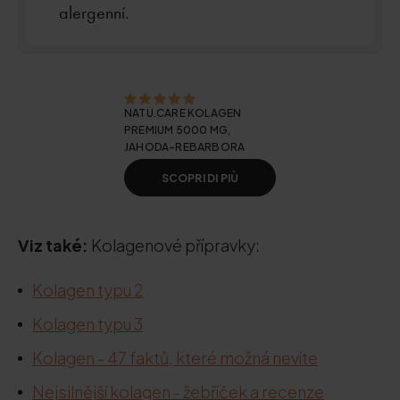
alergenní.
NATU.CARE KOLAGEN
PREMIUM 5000 MG,
JAHODA-REBARBORA
SCOPRI DI PIÙ
Viz také:
Kolagenové přípravky:
Kolagen typu 2
Kolagen typu 3
Kolagen - 47 faktů, které možná nevíte
Nejsilnější kolagen - žebříček a recenze