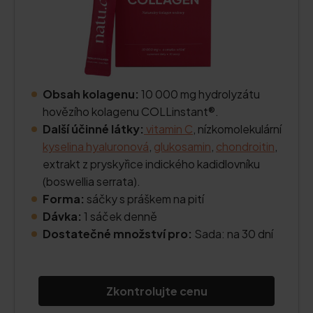
Obsah kolagenu:
10 000 mg hydrolyzátu
hovězího kolagenu COLLinstant®.
Další účinné látky:
vitamin C
, nízkomolekulární
kyselina hyaluronová
,
glukosamin
,
chondroitin
,
extrakt z pryskyřice indického kadidlovníku
(boswellia serrata).
Forma:
sáčky s práškem na pití
Dávka:
1 sáček denně
Dostatečné množství pro:
Sada: na 30 dní
Zkontrolujte cenu