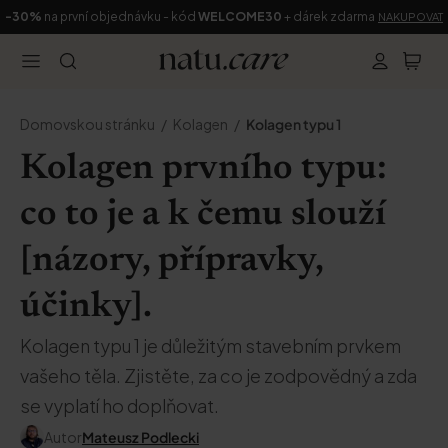
-30%
na první objednávku - kód
WELCOME30
+ dárek zdarma
NAKUPOVAT
Domovskou stránku
Kolagen
Kolagen typu 1
Kolagen prvního typu:
co to je a k čemu slouží
[názory, přípravky,
účinky].
Kolagen typu 1 je důležitým stavebním prvkem
vašeho těla. Zjistěte, za co je zodpovědný a zda
se vyplatí ho doplňovat.
Autor
Mateusz Podlecki