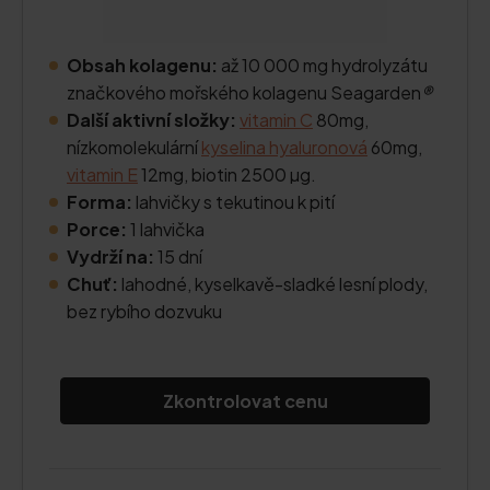
Obsah kolagenu:
až 10 000 mg hydrolyzátu
značkového mořského kolagenu Seagarden
®
Další aktivní složky:
vitamin C
80mg,
nízkomolekulární
kyselina hyaluronová
60mg,
vitamin E
12mg, biotin 2500 µg.
Forma:
lahvičky s tekutinou k pití
Porce:
1 lahvička
Vydrží na:
15 dní
Chuť:
lahodné, kyselkavě-sladké lesní plody,
bez rybího dozvuku
Zkontrolovat cenu