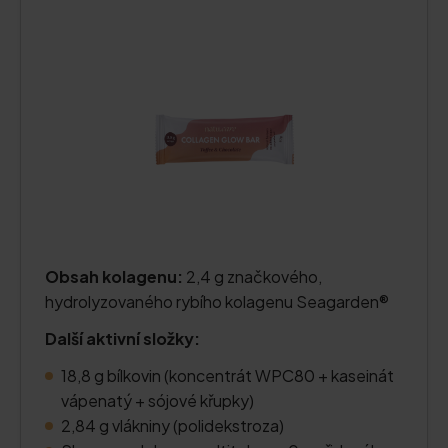
Obsah kolagenu:
2,4 g značkového,
hydrolyzovaného rybího kolagenu Seagarden®
Další aktivní složky:
18,8 g bílkovin (koncentrát WPC80 + kaseinát
vápenatý + sójové křupky)
2,84 g vlákniny (polidekstroza)