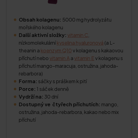
Obsah kolagenu:
5000 mg hydrolyzátu
mořského kolagenu
Další aktivní složky:
vitamin C
,
nízkomolekulární
kyselina hyaluronová
(a L-
theanin a
koenzym Q10
v kolagenu s kakaovou
příchutí nebo
vitamin A
a
vitamin E
v kolagenu s
příchutí mango–maracuja, ostružina, jahoda-
rebarbora)
Forma:
sáčky s práškem k pití
Porce:
1 sáček denně
Vydrží na:
30 dní
Dostupný ve čtyřech příchutích:
mango,
ostružina, jahoda-rebarbora, kakao nebo mix
příchutí