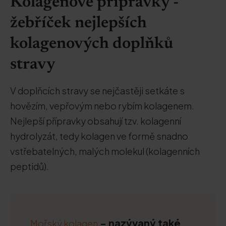
Kolagenové přípravky -
žebříček nejlepších
kolagenových doplňků
stravy
V doplňcích stravy se nejčastěji setkáte s
hovězím, vepřovým nebo rybím kolagenem.
Nejlepší přípravky obsahují tzv. kolagenní
hydrolyzát, tedy kolagen ve formě snadno
vstřebatelných, malých molekul (kolagenních
peptidů).
- nazývaný také
Mořský kolagen