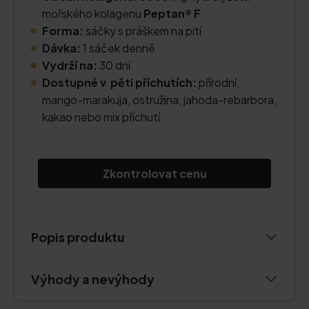
mořského kolagenu
Peptan® F
Forma:
sáčky s práškem na pití
Dávka:
1 sáček denně
Vydrží na:
30 dní
Dostupné v pěti příchutích:
přírodní,
mango-marakuja, ostružina, jahoda-rebarbora,
kakao nebo mix příchutí
Zkontrolovat cenu
Popis produktu
Výhody a nevýhody