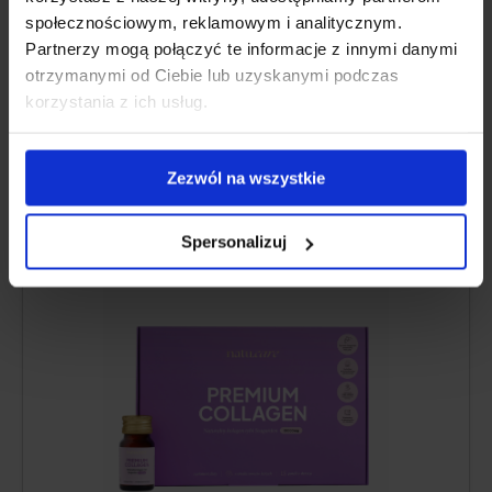
społecznościowym, reklamowym i analitycznym.
Partnerzy mogą połączyć te informacje z innymi danymi
ZNAČKOVÁ SUROVINA SEAGARDEN®, ČISTÉ
otrzymanymi od Ciebie lub uzyskanymi podczas
SLOŽENÍ
korzystania z ich usług.
Natu.Care Kolagen Premium Shot
Zezwól na wszystkie
10000 mg
5.0
Spersonalizuj