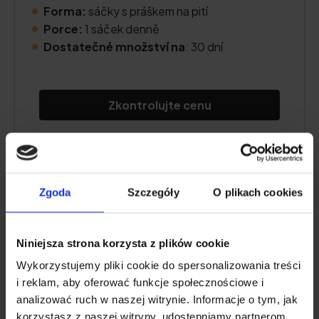
Forma:
sáčky s práškem na pití
Porce:
1 sáček denně
Dostatečné množství na
: 30 dní
Zkontrolujte cenu
Popis produktu
Zgoda
Szczegóły
O plikach cookies
Výhody a nevýhody
Niniejsza strona korzysta z plików cookie
Další informace
Wykorzystujemy pliki cookie do spersonalizowania treści
i reklam, aby oferować funkcje społecznościowe i
Uživatelská recenze
analizować ruch w naszej witrynie. Informacje o tym, jak
korzystasz z naszej witryny, udostępniamy partnerom