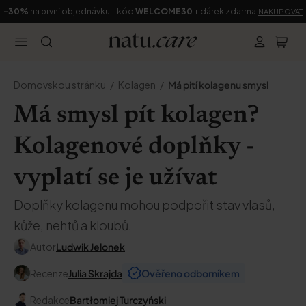
-30%
na první objednávku - kód
WELCOME30
+ dárek zdarma
NAKUPOVAT
Domovskou stránku
Kolagen
Má pití kolagenu smysl
Má smysl pít kolagen?
Kolagenové doplňky -
vyplatí se je užívat
Doplňky kolagenu mohou podpořit stav vlasů,
kůže, nehtů a kloubů.
Autor
Ludwik Jelonek
Recenze
Julia Skrajda
Ověřeno odborníkem
Redakce
Bartłomiej Turczyński