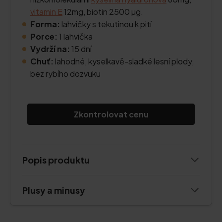
vitamin E
12mg, biotin 2500 µg.
Forma:
lahvičky s tekutinou k pití
Porce:
1 lahvička
Vydrží na:
15 dní
Chuť:
lahodné, kyselkavě-sladké lesní plody,
bez rybího dozvuku
Zkontrolovat cenu
Popis produktu
Plusy a minusy