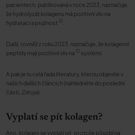
pacientech, publikovaná v roce 2023, naznačuje,
že hydrolyzát kolagenu má pozitivní vliv na
hydrataci a pružnost
.
Další, rovněž z roku 2023, naznačuje, že kolagenní
peptidy mají pozitivní vliv na
systémi.
A pak je tu celá řada literatury, kterou objevíte v
našich dalších článcích (nahlédněte do poslední
části,
Zdroje
).
Vyplatí se pít kolagen?
Ano, kolagen se vyplatí pít, protože působí na