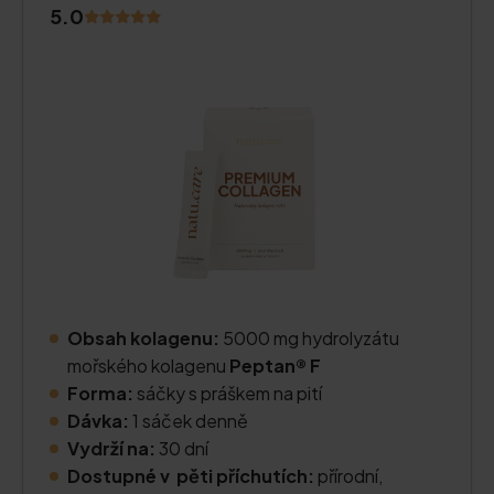
5.0
Obsah kolagenu:
5000 mg hydrolyzátu
mořského kolagenu
Peptan® F
Forma:
sáčky s práškem na pití
Dávka:
1 sáček denně
Vydrží na:
30 dní
Dostupné v pěti příchutích:
přírodní,