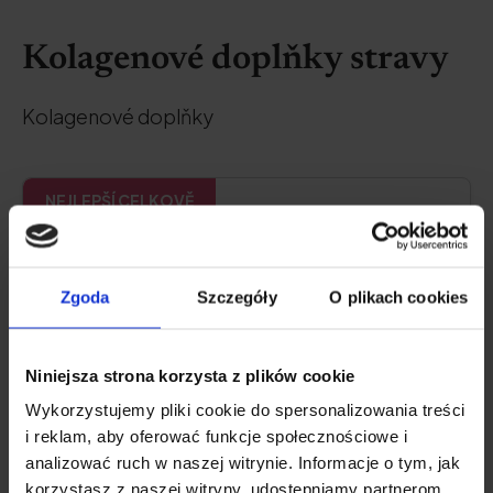
Kolagenové doplňky stravy
Kolagenové doplňky
NEJLEPŠÍ CELKOVĚ
Natu.Care Premium kolagen 10 000
Zgoda
Szczegóły
O plikach cookies
mg, mango-maracuja
5.0
Niniejsza strona korzysta z plików cookie
Wykorzystujemy pliki cookie do spersonalizowania treści
i reklam, aby oferować funkcje społecznościowe i
analizować ruch w naszej witrynie. Informacje o tym, jak
korzystasz z naszej witryny, udostępniamy partnerom