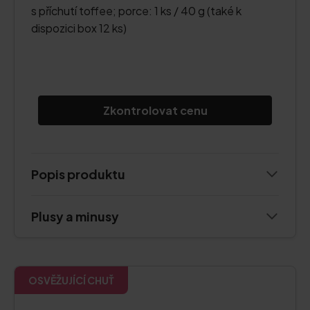
s příchutí toffee; porce: 1 ks / 40 g (také k
dispozici box 12 ks)
Zkontrolovat cenu
Popis produktu
Plusy a minusy
OSVĚŽUJÍCÍ CHUŤ