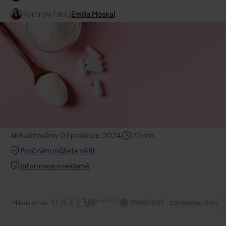
Kontrola faktů
Emilia Moskal
Aktualizováno:
03 prosince, 2024
20
min
Proč nám můžete věřit
Informace o reklamě
Média o nás: