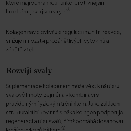
které mají ochrannou funkci proti vnějším
hrozbám, jako jsou viry a
.
Kolagen navíc ovlivňuje regulaci imunitní reakce,
snižuje množství prozánětlivých cytokinů a
zánětů v těle.
Rozvíjí svaly
Suplementace kolagenem může vést k nárůstu
svalové hmoty, zejména v kombinaci s
pravidelným fyzickým tréninkem. Jako základní
strukturální bílkovinná složka kolagen podporuje
regeneraci a růst svalů, čímž pomáhá dosahovat
lepších výkonů během
.