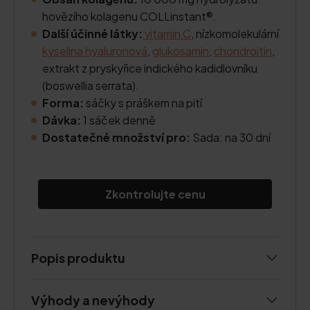
hovězího kolagenu COLLinstant®.
Další účinné látky:
vitamin C
, nízkomolekulární
kyselina hyaluronová
,
glukosamin
,
chondroitin
,
extrakt z pryskyřice indického kadidlovníku
(boswellia serrata).
Forma:
sáčky s práškem na pití
Dávka:
1 sáček denně
Dostatečné množství pro:
Sada: na 30 dní
Zkontrolujte cenu
Popis produktu
Výhody a nevýhody