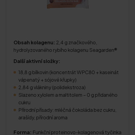
Obsah kolagenu:
2,4 g značkového,
hydrolyzovaného rybího kolagenu Seagarden®
Další aktivní složky:
18,8 g bílkovin (koncentrát WPC80 + kaseinát
vápenatý + sójové křupky)
2,84 g vlákniny (polidekstroza)
Slazeno xylolem a maltitolem – 0 g přidaného
cukru
Přírodní přísady: mléčná čokoláda bez cukru,
arašídy, přírodní aroma
Forma:
Funkční proteinovo-kolagenová tyčinka