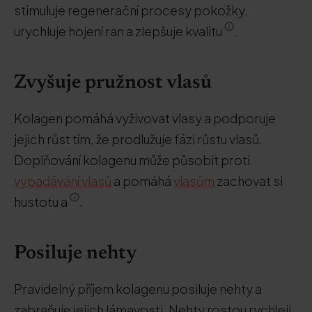
stimuluje regenerační procesy pokožky,
urychluje hojení ran a zlepšuje kvalitu
.
Zvyšuje pružnost vlasů
Kolagen pomáhá vyživovat vlasy a podporuje
jejich růst tím, že prodlužuje fázi růstu vlasů.
Doplňování kolagenu může působit proti
vypadávání vlasů
a pomáhá
vlasům
zachovat si
hustotu a
.
Posiluje nehty
Pravidelný příjem kolagenu posiluje nehty a
zabraňuje jejich lámavosti. Nehty rostou rychleji