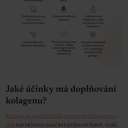
Jaké účinky má doplňování
kolagenu?
Kolagen je nejdůležitější strukturální bílkovinou v
těle
a je klíčovou součástí pojivové tkáně, svalů,