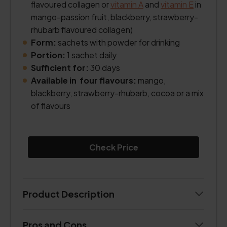
flavoured collagen or
vitamin A
and
vitamin E
in
mango-passion fruit, blackberry, strawberry-
rhubarb flavoured collagen)
Form:
sachets with powder for drinking
Portion:
1 sachet daily
Sufficient for:
30 days
Available in four flavours:
mango,
blackberry, strawberry-rhubarb, cocoa or a mix
of flavours
Check Price
Product Description
Pros and Cons