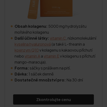
Obsah kolagenu:
5000 mg hydrolyzátu
mořského kolagenu
Další účinné látky:
vitamin C
, nízkomolekulární
kyselina hyaluronová
(a také L-theanin a
koenzym Q10
v kolagenu s kakaovou příchutí
nebo
vitamin A
a
vitamin E
v kolagenu s příchutí
mango-maracuja).
Forma:
sáčky s práškem na pití.
Dávka:
1 sáček denně
Dostatečné množství pro:
Na 30 dní
Zkontrolujte cenu