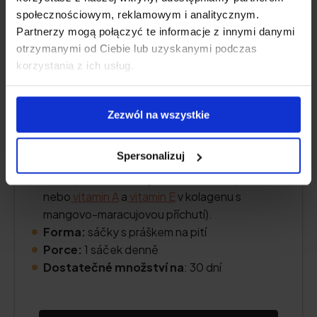
społecznościowym, reklamowym i analitycznym.
Partnerzy mogą połączyć te informacje z innymi danymi
otrzymanymi od Ciebie lub uzyskanymi podczas
korzystania z ich usług.
Obsah
kolagenu: 10 000 mg hydrolyzátu
Zezwól na wszystkie
mořského kolagenu
Další účinné látky:
vitamin C
, nízkomolekulární
Spersonalizuj
kyselina hyaluronová
(a také L-theanin a
koenzym Q10
v kolagenu s kakaovou příchutí
nebo
vitamin A
a
vitamin E
v kolagenu s
mangovo-maracujovou příchutí).
Forma:
sáčky s práškem na pití
Porce:
1 sáček denně
Dostatečné množství na
: 30 dní