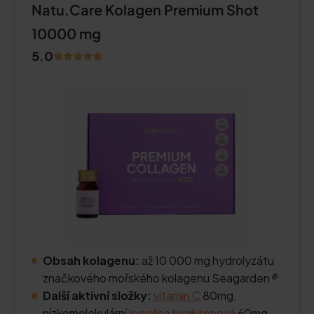
Natu.Care Kolagen Premium Shot
10000 mg
5.0
Obsah kolagenu:
až 10 000 mg hydrolyzátu
značkového mořského kolagenu Seagarden
®
Další aktivní složky:
vitamin C
80mg,
nízkomolekulární
kyselina hyaluronová
60mg,