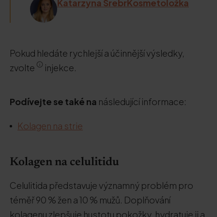
Katarzyna SrebrKosmetoložka
Pokud hledáte rychlejší a účinnější výsledky,
zvolte
injekce.
Podívejte se také na
následující informace:
Kolagen na strie
Kolagen na celulitidu
Celulitida představuje významný problém pro
téměř 90 % žen a 10 % mužů. Doplňování
kolagenu zlepšuje hustotu pokožky, hydratuje ji a