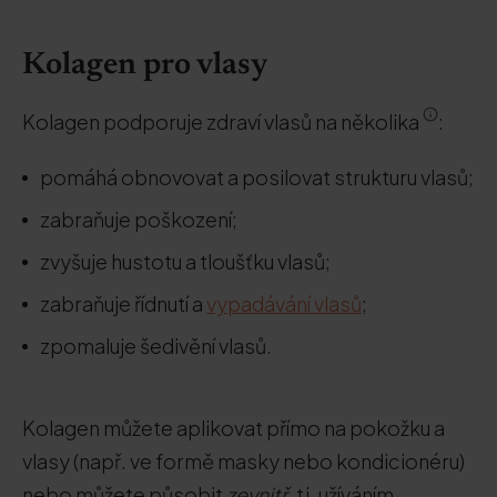
Kolagen pro vlasy
Kolagen podporuje zdraví vlasů na několika
:
pomáhá obnovovat a posilovat strukturu vlasů;
zabraňuje poškození;
zvyšuje hustotu a tloušťku vlasů;
zabraňuje řídnutí a
vypadávání vlasů
;
zpomaluje šedivění vlasů.
Kolagen můžete aplikovat přímo na pokožku a
vlasy (např. ve formě masky nebo kondicionéru)
nebo můžete působit
zevnitř
, tj. užíváním