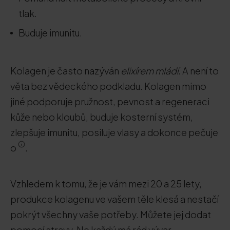
tlak.
Buduje imunitu.
Kolagen je často nazýván
elixírem mládí
. A není to
věta bez vědeckého podkladu. Kolagen mimo
jiné podporuje pružnost, pevnost a regeneraci
kůže nebo kloubů, buduje kosterní systém,
zlepšuje imunitu, posiluje vlasy a dokonce pečuje
o
.
Vzhledem k tomu, že je vám mezi 20 a 25 lety,
produkce kolagenu ve vašem těle klesá a nestačí
pokrýt všechny vaše potřeby. Můžete jej dodat
pomocí stravy. Ne každý má rád vývar,