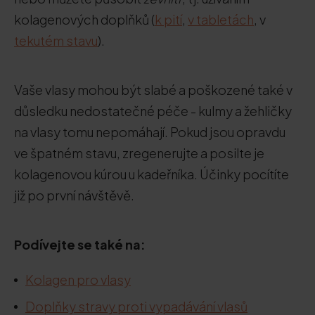
kolagenových doplňků (
k pití
,
v tabletách
, v
tekutém stavu
).
Vaše vlasy mohou být slabé a poškozené také v
důsledku nedostatečné péče - kulmy a žehličky
na vlasy tomu nepomáhají. Pokud jsou opravdu
ve špatném stavu, zregenerujte a posilte je
kolagenovou kúrou u kadeřníka. Účinky pocítíte
již po první návštěvě.
Podívejte se také na:
Kolagen pro vlasy
Doplňky stravy proti vypadávání vlasů