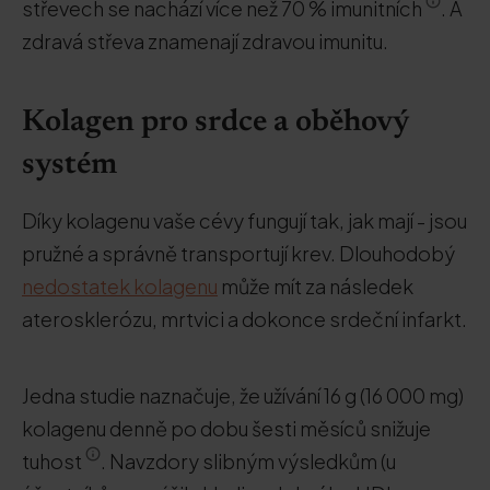
střevech se nachází více než 70 % imunitních
. A
zdravá střeva znamenají zdravou imunitu.
Kolagen pro srdce a oběhový
systém
Díky kolagenu vaše cévy fungují tak, jak mají - jsou
pružné a správně transportují krev. Dlouhodobý
nedostatek kolagenu
může mít za následek
aterosklerózu, mrtvici a dokonce srdeční infarkt.
Jedna studie naznačuje, že užívání 16 g (16 000 mg)
kolagenu denně po dobu šesti měsíců snižuje
tuhost
. Navzdory slibným výsledkům (u