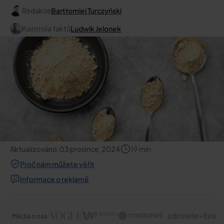
Redakce
Bartłomiej Turczyński
Kontrola faktů
Ludwik Jelonek
Aktualizováno:
03 prosince, 2024
19
min
Proč nám můžete věřit
Informace o reklamě
Média o nás: