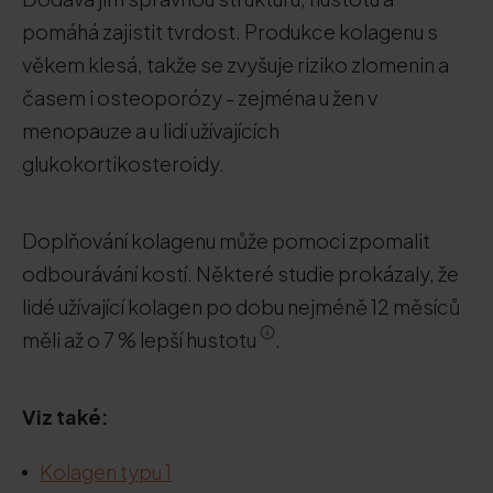
pomáhá zajistit tvrdost. Produkce kolagenu s
věkem klesá, takže se zvyšuje riziko zlomenin a
časem i osteoporózy - zejména u žen v
menopauze a u lidí užívajících
glukokortikosteroidy.
Doplňování kolagenu může pomoci zpomalit
odbourávání kostí. Některé studie prokázaly, že
lidé užívající kolagen po dobu nejméně 12 měsíců
měli až o 7 % lepší hustotu
.
Viz také:
Kolagen typu 1