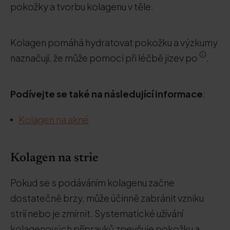
pokožky a tvorbu kolagenu v těle.
Kolagen pomáhá hydratovat pokožku a výzkumy
naznačují, že může pomoci při léčbě jizev po
.
Podívejte se také na následující informace
:
Kolagen na akné
Kolagen na strie
Pokud se s podáváním kolagenu začne
dostatečně brzy, může účinně zabránit vzniku
strií nebo je zmírnit. Systematické užívání
kolagenových přípravků zpevňuje pokožku a