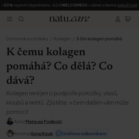
-30%
na první objednávku - kód
WELCOME30
+ dárek zdarma
NAKUPOVAT
Domovskou stránku
Kolagen
S čím kolagen pomáhá
K čemu kolagen
pomáhá? Co dělá? Co
dává?
Kolagen není jen o podpoře pokožky, vlasů,
kloubů a nehtů. Zjistěte, v čem dalším vám může
pomoci!
Autor
Mateusz Podlecki
Recenze
Ilona Krzak
Ověřeno odborníkem