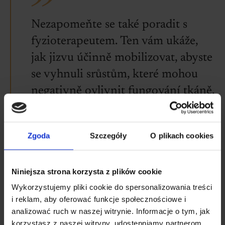
Nezapomeňte se také poradit s
fyzioterapeutem. Ten vám ukáže,
jak jizvu účinně mobilizovat, abyste
se vyhnuli srůstům, které mohou
negativně ovlivnit fungování tkáně.
Ilona Krzak
magistra farmacie
Zgoda
Szczegóły
O plikach cookies
Kolagen na akné
Niniejsza strona korzysta z plików cookie
Wykorzystujemy pliki cookie do spersonalizowania treści
i reklam, aby oferować funkcje społecznościowe i
analizować ruch w naszej witrynie. Informacje o tym, jak
korzystasz z naszej witryny, udostępniamy partnerom