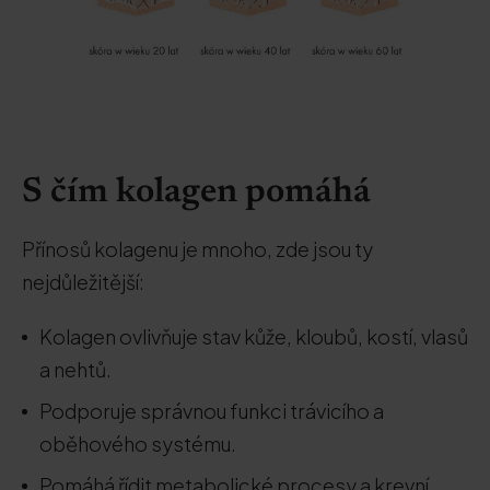
S čím kolagen pomáhá
Přínosů kolagenu je mnoho, zde jsou ty
nejdůležitější:
Kolagen ovlivňuje stav kůže, kloubů, kostí, vlasů
a nehtů.
Podporuje správnou funkci trávicího a
oběhového systému.
Pomáhá řídit metabolické procesy a krevní