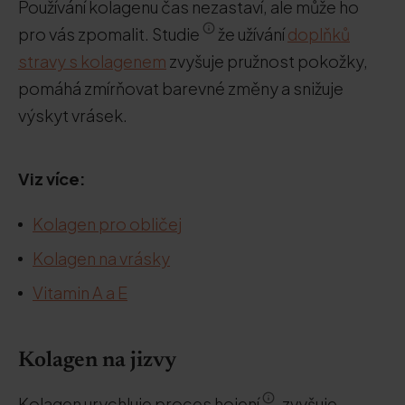
Používání kolagenu čas nezastaví, ale může ho
pro vás zpomalit. Studie
že užívání
doplňků
stravy s kolagenem
zvyšuje pružnost pokožky,
pomáhá zmírňovat barevné změny a snižuje
výskyt vrásek.
Viz více:
Kolagen pro obličej
Kolagen na vrásky
Vitamin A a E
Kolagen na jizvy
Kolagen urychluje proces hojení
, zvyšuje