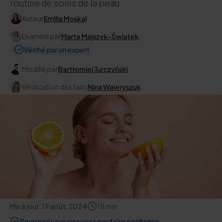
routine de soins de la peau.
Auteur
Emilia Moskal
Examiné par
Marta Majszyk-Świątek
Vérifié par un expert
Modifié par
Bartłomiej Turczyński
Vérification des faits
Nina Wawryszuk
Mis à jour:
19 août, 2024
18
min
Pourquoi vous pouvez nous faire confiance