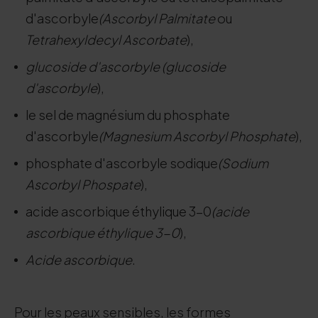
d'ascorbyle
(Ascorbyl Palmitate
ou
Tetrahexyldecyl Ascorbate
),
glucoside d'ascorbyle (glucoside
d'ascorbyle
),
le sel de magnésium du phosphate
d'ascorbyle
(Magnesium Ascorbyl Phosphate
),
phosphate d'ascorbyle sodique
(Sodium
Ascorbyl Phospate
),
acide ascorbique éthylique 3-0
(acide
ascorbique éthylique 3-0
),
Acide ascorbique
.
Pour les peaux sensibles, les formes