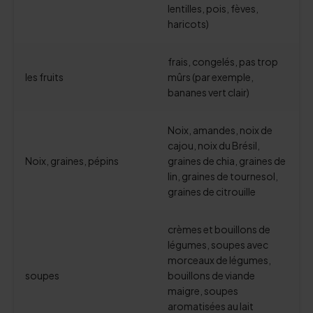
lentilles, pois, fèves,
haricots)
frais, congelés, pas trop
les fruits
mûrs (par exemple,
bananes vert clair)
Noix, amandes, noix de
cajou, noix du Brésil,
Noix, graines, pépins
graines de chia, graines de
lin, graines de tournesol,
graines de citrouille
crèmes et bouillons de
légumes, soupes avec
morceaux de légumes,
soupes
bouillons de viande
maigre, soupes
aromatisées au lait