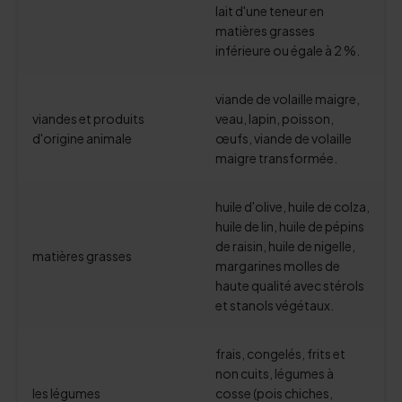
lait d'une teneur en
matières grasses
inférieure ou égale à 2 %.
viande de volaille maigre,
viandes et produits
veau, lapin, poisson,
d'origine animale
œufs, viande de volaille
maigre transformée.
huile d'olive, huile de colza,
huile de lin, huile de pépins
de raisin, huile de nigelle,
matières grasses
margarines molles de
haute qualité avec stérols
et stanols végétaux.
frais, congelés, frits et
non cuits, légumes à
les légumes
cosse (pois chiches,