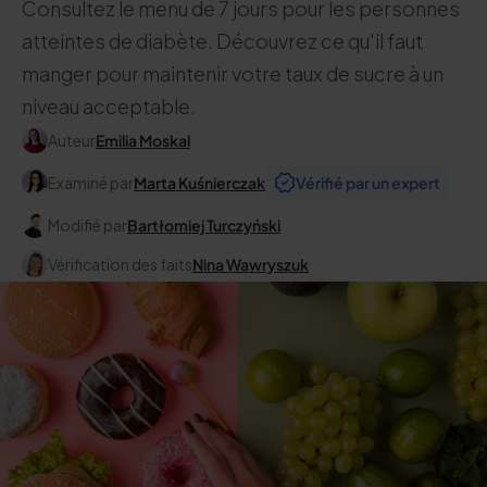
Consultez le menu de 7 jours pour les personnes
atteintes de diabète. Découvrez ce qu'il faut
manger pour maintenir votre taux de sucre à un
niveau acceptable.
Auteur
Emilia Moskal
Examiné par
Marta Kuśnierczak
Vérifié par un expert
Modifié par
Bartłomiej Turczyński
Vérification des faits
Nina Wawryszuk