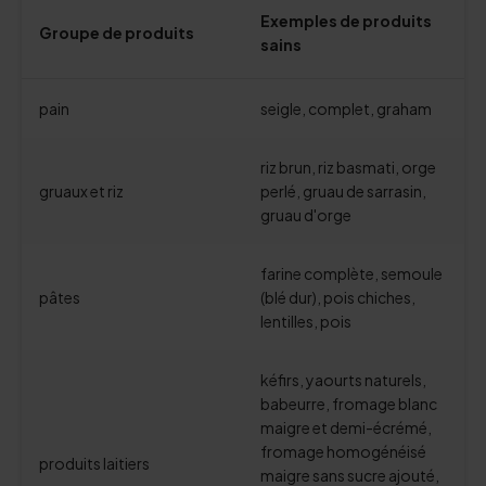
Exemples de produits
Groupe de produits
sains
pain
seigle, complet, graham
riz brun, riz basmati, orge
gruaux et riz
perlé, gruau de sarrasin,
gruau d'orge
farine complète, semoule
pâtes
(blé dur), pois chiches,
lentilles, pois
kéfirs, yaourts naturels,
babeurre, fromage blanc
maigre et demi-écrémé,
fromage homogénéisé
produits laitiers
maigre sans sucre ajouté,