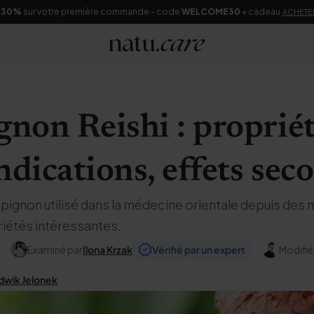
-30%
sur votre première commande - code
WELCOME30
+ cadeau
ACHETE
on Reishi : propriét
ndications, effets sec
pignon utilisé dans la médecine orientale depuis des m
iétés intéressantes.
Examiné par
Ilona Krzak
Vérifié par un expert
Modifié
dwik Jelonek