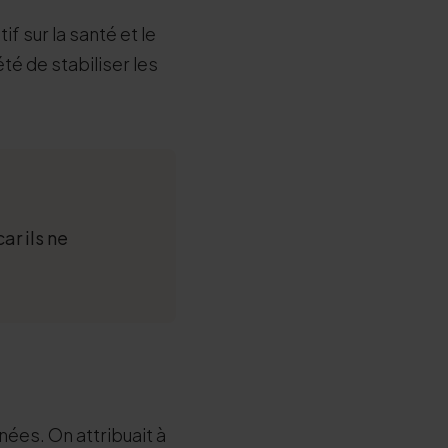
f sur la santé et le
iété de stabiliser les
ar ils ne
nnées. On attribuait à