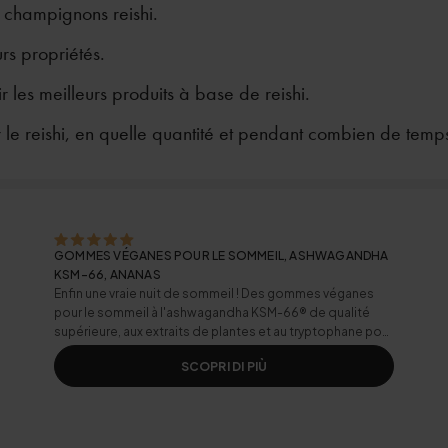
 champignons reishi.
rs propriétés.
 les meilleurs produits à base de reishi.
er le reishi, en quelle quantité et pendant combien de temp
GOMMES VÉGANES POUR LE SOMMEIL, ASHWAGANDHA
KSM-66, ANANAS
Enfin une vraie nuit de sommeil ! Des gommes véganes
pour le sommeil à l'ashwagandha KSM-66® de qualité
supérieure, aux extraits de plantes et au tryptophane pour
vous bercer jusqu'au sommeil.
SCOPRI DI PIÙ