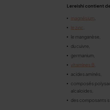
Le
reishi contient 
magnésium
,
le zinc
,
le manganèse,
du cuivre,
germanium,
vitamines B,
acides aminés,
composés polysacc
alcaloïdes,
des composants sté