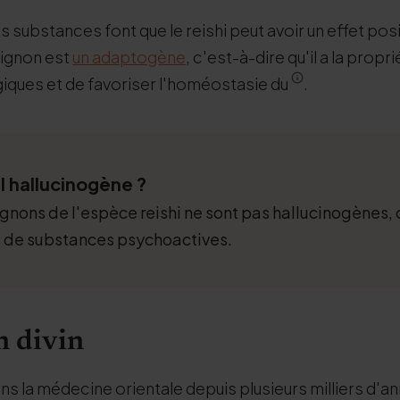
substances font que le reishi peut avoir un effet positi
ignon est
un adaptogène
, c'est-à-dire qu'il a la propr
iques et de favoriser l'homéostasie du
.
il hallucinogène ?
nons de l'espèce reishi ne sont pas hallucinogènes, c
 de substances psychoactives.
 divin
dans la médecine orientale depuis plusieurs milliers d'a