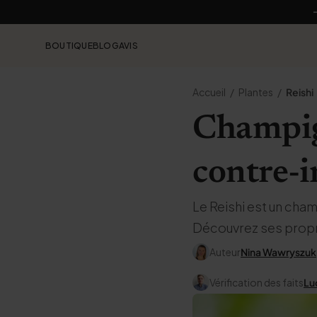
BOUTIQUE
BLOG
AVIS
Accueil
Plantes
Reishi
Champign
contre-i
Le Reishi est un cham
Découvrez ses propr
Auteur
Nina Wawryszuk
Vérification des faits
Lu