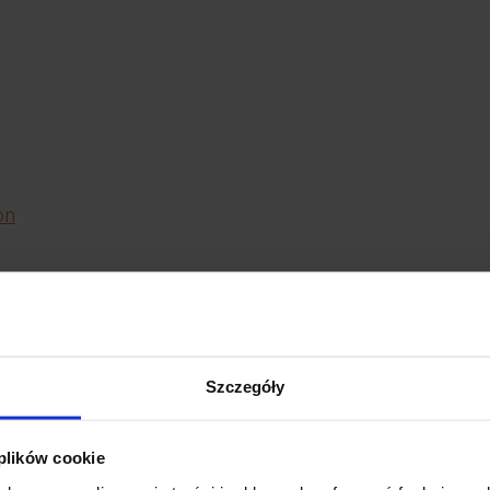
on
Szczegóły
 plików cookie
on reishi - qu'est-ce que c'e