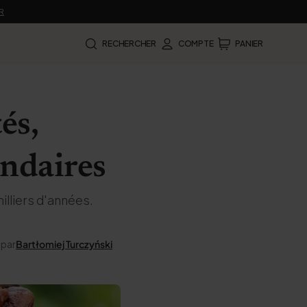
R
RECHERCHER
COMPTE
PANIER
és,
ondaires
illiers d'années.
 par
Bartłomiej Turczyński