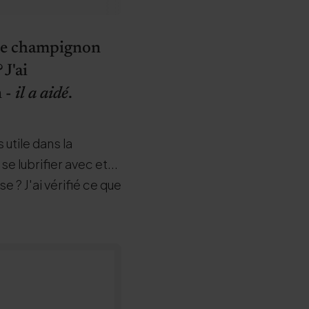
u de champignon
?
J'ai
n -
il a aidé
.
 utile dans la
e lubrifier avec et...
 ? J'ai vérifié ce que