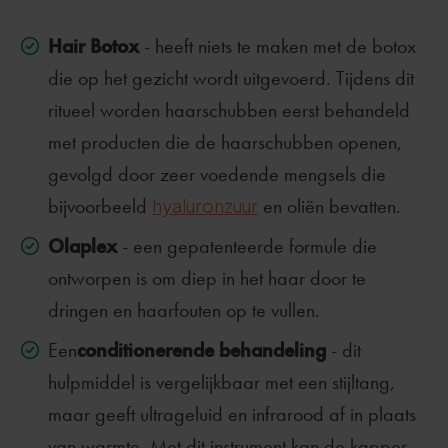
Hair Botox
- heeft niets te maken met de botox
die op het gezicht wordt uitgevoerd. Tijdens dit
ritueel worden haarschubben eerst behandeld
met producten die de haarschubben openen,
gevolgd door zeer voedende mengsels die
bijvoorbeeld
hyaluronzuur
en oliën bevatten.
Olaplex
- een gepatenteerde formule die
ontworpen is om diep in het haar door te
dringen en haarfouten op te vullen.
conditionerende behandeling
Een
- dit
hulpmiddel is vergelijkbaar met een stijltang,
maar geeft ultrageluid en infrarood af in plaats
van warmte. Met dit instrument kan de kapper