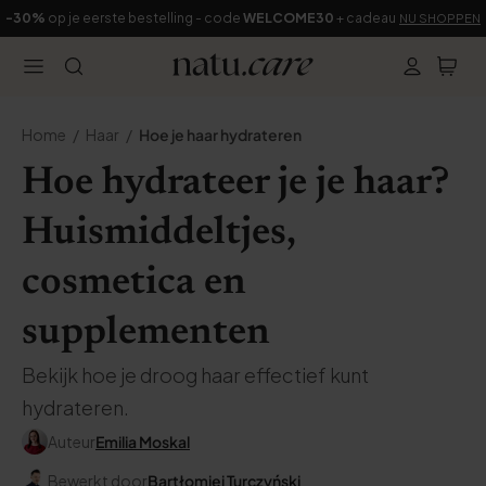
-30%
op je eerste bestelling - code
WELCOME30
+ cadeau
NU SHOPPEN
Home
Haar
Hoe je haar hydrateren
Hoe hydrateer je je haar?
Huismiddeltjes,
cosmetica en
supplementen
Bekijk hoe je droog haar effectief kunt
hydrateren.
Auteur
Emilia Moskal
Bewerkt door
Bartłomiej Turczyński