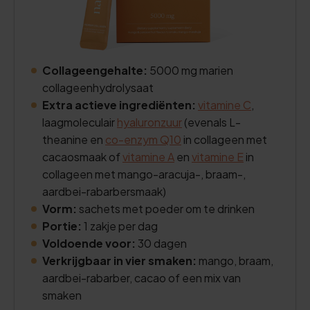
Collageengehalte:
5000 mg marien
collageenhydrolysaat
Extra actieve ingrediënten:
vitamine C
,
laagmoleculair
hyaluronzuur
(evenals L-
theanine en
co-enzym Q10
in collageen met
cacaosmaak of
vitamine A
en
vitamine E
in
collageen met mango-aracuja-, braam-,
aardbei-rabarbersmaak)
Vorm:
sachets met poeder om te drinken
Portie:
1 zakje per dag
Voldoende voor:
30 dagen
Verkrijgbaar in vier smaken:
mango, braam,
aardbei-rabarber, cacao of een mix van
smaken