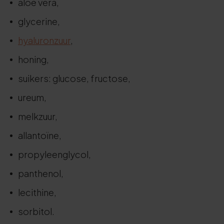
aloë vera,
glycerine,
hyaluronzuur
,
honing,
suikers: glucose, fructose,
ureum,
melkzuur,
allantoïne,
propyleenglycol,
panthenol,
lecithine,
sorbitol.