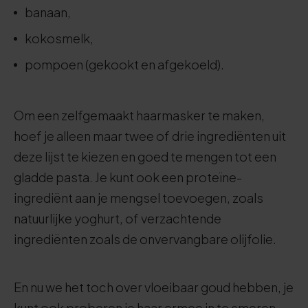
banaan,
kokosmelk,
pompoen (gekookt en afgekoeld).
Om een zelfgemaakt haarmasker te maken,
hoef je alleen maar twee of drie ingrediënten uit
deze lijst te kiezen en goed te mengen tot een
gladde pasta. Je kunt ook een proteïne-
ingrediënt aan je mengsel toevoegen, zoals
natuurlijke yoghurt, of verzachtende
ingrediënten zoals de onvervangbare olijfolie.
En nu we het toch over vloeibaar goud hebben, je
kunt ook proberen je haar ermee in te smeren.